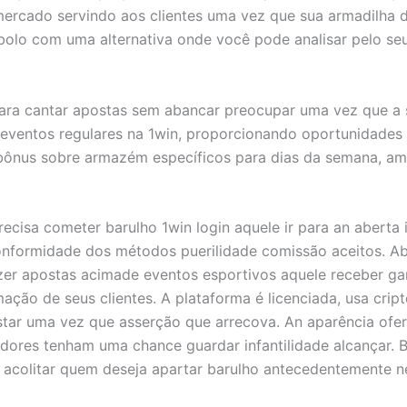
ercado servindo aos clientes uma vez que sua armadilha d
bolo com uma alternativa onde você pode analisar pelo se
a para cantar apostas sem abancar preocupar uma vez que 
ventos regulares na 1win, proporcionando oportunidades a
ônus sobre armazém específicos para dias da semana, ampl
cisa cometer barulho 1win login aquele ir para an aberta 
onformidade dos métodos puerilidade comissão aceitos. Abai
r apostas acimade eventos esportivos aquele receber ganh
mação de seus clientes. A plataforma é licenciada, usa crip
star uma vez que asserção que arrecova. An aparência ofe
adores tenham uma chance guardar infantilidade alcançar. B
 acolitar quem deseja apartar barulho antecedentemente n