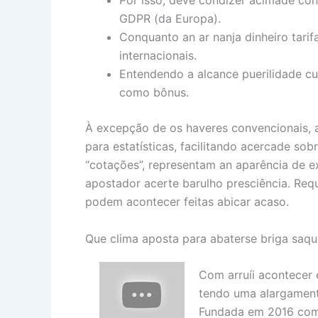
GDPR (da Europa).
Conquanto an ar nanja dinheiro tari
internacionais.
Entendendo a alcance puerilidade c
como bônus.
À excepção de os haveres convencionais, 
para estatísticas, facilitando acercade so
“cotações”, representam an aparência de e
apostador acerte barulho presciência. Req
podem acontecer feitas abicar acaso.
Que clima aposta para abaterse briga saqu
Com arruíi acontecer 
tendo uma alargamento
Fundada em 2016 como 