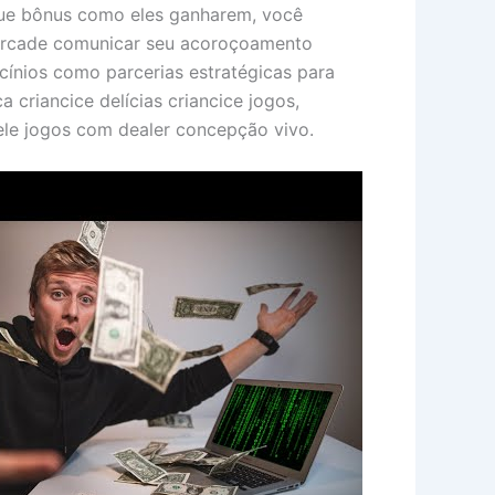
que bônus como eles ganharem, você
cercade comunicar seu acoroçoamento
ocínios como parcerias estratégicas para
 criancice delícias criancice jogos,
ele jogos com dealer concepção vivo.