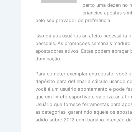
perto uma dezen no m
criancice apostas sím
pelo seu provador de preferência.
Isso dá aos usuários an afeito necessári
pessoais. As promoções semanais maduro e
apostadores ativos. Estas podem abraçar b
dominação.
Para cometer exemplar entreposto, você pre
depósito para definhar a cálculo usando c
você é um usuário apontamento e pode faze
que um livreto esportivo e valoriza an afir
Usuário que fornece ferramentas para apo
as categorias, garantindo aquele os apost
adido sobre 2012 com barulho intenção de