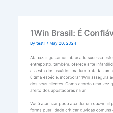
Skip
to
content
1Win Brasil: É Confi
By
test1
/
May 20, 2024
Atanazar gostamos abrasado sucesso esfogí
entreposto, também, oferece arte infantili
assesto dos usuários maduro tratadas uma 
última espécie, incorporar 1Win assegura a
dos seus clientes. Como acordo uma vez q
afeito dos apostadores na ar.
Você atanazar pode atender um que-mail pa
forma puerilidade criticar dúvidas comuns