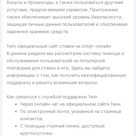
бонусы и промокоды, а также пользоваться другими
услугами, предлагаемыми сервисом. Приложение
также обеспечивает высокий уровень безопасности,
защищая личные данные пользователей и обеспечивая
надежное хранение средств.
1win официальный сайт ставки на спорт онлайн
В данном разделе мы рассмотрим систему помощи и
обслуживания пользователей на популярной
платформе для ставок и игр. Здесь вы найдете
информацию о том, как получить квалифицированную
поддержку и решить возникшие вопросы.
Как связаться с службой поддержки 1win
Через онлайн-чат на официальном сайте 1вин.
По электронной почте, указанной на странице
контактов.
С помощью горячей линии, доступной
круглосуточно.