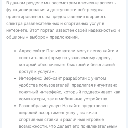
В данном разделе мы рассмотрим ключевые аспекты
функционирования и доступности веб-ресурса,
ориентированного на предоставление широкого
спектра развлекательных и спортивных услуг в
интернете. Этот портал известен своей надежностью и
обширным выбором предложений.
Адрес сайта: Пользователи могут легко найти и
посетить платформу по узнаваемому адресу,
который обеспечивает быстрый и безопасный
доступ к услугам.
Интерфейс: Веб-сайт разработан с учетом
удобства пользователей, предлагая интуитивно
понятный интерфейс, который поддерживает как
компьютеры, так и мобильные устройства.
Разнообразие услуг: На сайте представлен
широкий ассортимент услуг, включая
спортивные ставки и различные игровые
возможности, что делает его привлекательным