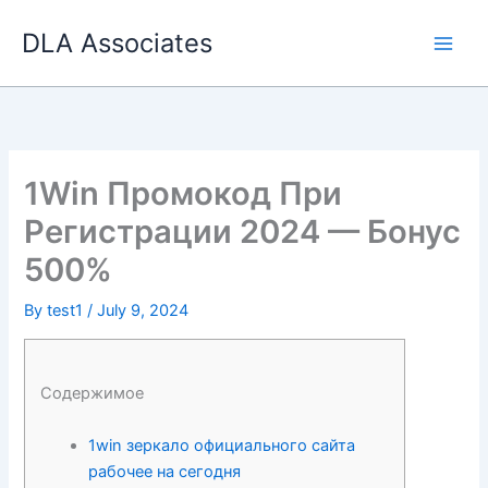
Skip
DLA Associates
to
content
1Win Промокод При
Регистрации 2024 — Бонус
500%
By
test1
/
July 9, 2024
Содержимое
1win зеркало официального сайта
рабочее на сегодня