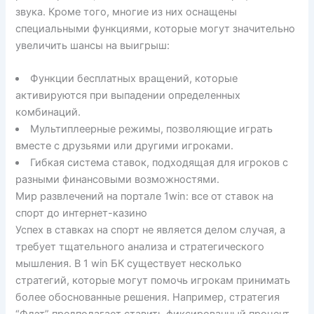
звука. Кроме того, многие из них оснащены
специальными функциями, которые могут значительно
увеличить шансы на выигрыш:
Функции бесплатных вращений, которые
активируются при выпадении определенных
комбинаций.
Мультиплеерные режимы, позволяющие играть
вместе с друзьями или другими игроками.
Гибкая система ставок, подходящая для игроков с
разными финансовыми возможностями.
Мир развлечений на портале 1win: все от ставок на
спорт до интернет-казино
Успех в ставках на спорт не является делом случая, а
требует тщательного анализа и стратегического
мышления. В 1 win БК существует несколько
стратегий, которые могут помочь игрокам принимать
более обоснованные решения. Например, стратегия