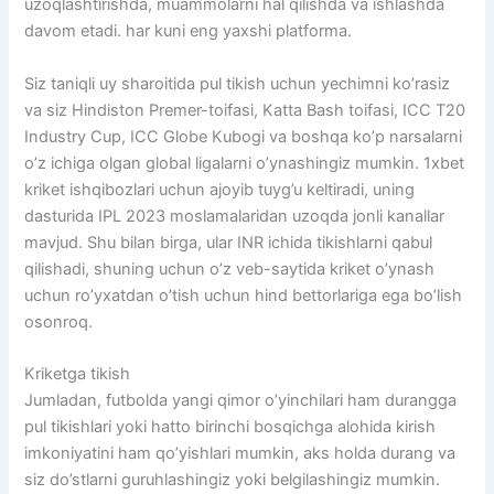
uzoqlashtirishda, muammolarni hal qilishda va ishlashda
davom etadi. har kuni eng yaxshi platforma.
Siz taniqli uy sharoitida pul tikish uchun yechimni ko’rasiz
va siz Hindiston Premer-toifasi, Katta Bash toifasi, ICC T20
Industry Cup, ICC Globe Kubogi va boshqa ko’p narsalarni
o’z ichiga olgan global ligalarni o’ynashingiz mumkin. 1xbet
kriket ishqibozlari uchun ajoyib tuyg’u keltiradi, uning
dasturida IPL 2023 moslamalaridan uzoqda jonli kanallar
mavjud. Shu bilan birga, ular INR ichida tikishlarni qabul
qilishadi, shuning uchun o’z veb-saytida kriket o’ynash
uchun ro’yxatdan o’tish uchun hind bettorlariga ega bo’lish
osonroq.
Kriketga tikish
Jumladan, futbolda yangi qimor o’yinchilari ham durangga
pul tikishlari yoki hatto birinchi bosqichga alohida kirish
imkoniyatini ham qo’yishlari mumkin, aks holda durang va
siz do’stlarni guruhlashingiz yoki belgilashingiz mumkin.