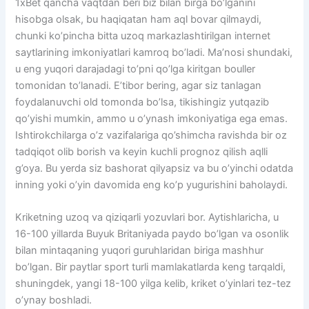
1xBet qancha vaqtdan beri biz bilan birga bo’lganini
hisobga olsak, bu haqiqatan ham aql bovar qilmaydi,
chunki ko’pincha bitta uzoq markazlashtirilgan internet
saytlarining imkoniyatlari kamroq bo’ladi. Ma’nosi shundaki,
u eng yuqori darajadagi to’pni qo’lga kiritgan bouller
tomonidan to’lanadi. E’tibor bering, agar siz tanlagan
foydalanuvchi old tomonda bo’lsa, tikishingiz yutqazib
qo’yishi mumkin, ammo u o’ynash imkoniyatiga ega emas.
Ishtirokchilarga o’z vazifalariga qo’shimcha ravishda bir oz
tadqiqot olib borish va keyin kuchli prognoz qilish aqlli
g’oya. Bu yerda siz bashorat qilyapsiz va bu o’yinchi odatda
inning yoki o’yin davomida eng ko’p yugurishini baholaydi.
Kriketning uzoq va qiziqarli yozuvlari bor. Aytishlaricha, u
16-100 yillarda Buyuk Britaniyada paydo bo’lgan va osonlik
bilan mintaqaning yuqori guruhlaridan biriga mashhur
bo’lgan. Bir paytlar sport turli mamlakatlarda keng tarqaldi,
shuningdek, yangi 18-100 yilga kelib, kriket o’yinlari tez-tez
o’ynay boshladi.