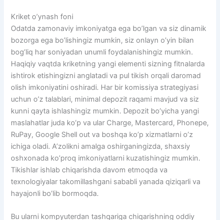
Kriket o’ynash foni
Odatda zamonaviy imkoniyatga ega bo’lgan va siz dinamik
bozorga ega bo’lishingiz mumkin, siz onlayn o’yin bilan
bog’liq har soniyadan unumli foydalanishingiz mumkin.
Haqiqiy vaqtda kriketning yangi elementi sizning fitnalarda
ishtirok etishingizni anglatadi va pul tikish orqali daromad
olish imkoniyatini oshiradi. Har bir komissiya strategiyasi
uchun o’z talablari, minimal depozit raqami mavjud va siz
kunni qayta ishlashingiz mumkin. Depozit bo’yicha yangi
maslahatlar juda ko’p va ular Charge, Mastercard, Phonepe,
RuPay, Google Shell out va boshqa ko’p xizmatlarni o’z
ichiga oladi. A’zolikni amalga oshirganingizda, shaxsiy
oshxonada ko’proq imkoniyatlarni kuzatishingiz mumkin.
Tikishlar ishlab chiqarishda davom etmoqda va
texnologiyalar takomillashgani sababli yanada qiziqarli va
hayajonli bo’lib bormoqda.
Bu ularni kompyuterdan tashqariga chiqarishning oddiy