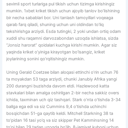
sevimli sport turlariga pul tikish uchun tizimga kirishingiz
mumkin. 1xbet kriket tikish uchun ajoyib tanlov bo’lishining
bir necha sabablari bor. Uni tanlash tamoyillari voqeaga
qarab farq qiladi, shuning uchun uni oldindan to’liq
tekshirishga arziydi. Esda tutingki, 2 yoki undan ortiq odam
xuddi shu raqamni darvozabondan uzoqda ishlatsa, sizda
“Jonsiz harorat” qoidalari kuchga kirishi mumkin. Agar siz
yaqinda kriket o’yiniga kirayotgan bo’lsangiz, kriket
joylarining sonini qo’rqitishingiz mumkin.
Uning Gerald Coetzee bilan aloqasi ettinchi o’rin uchun 76
ta moyakdan 53 taga arziydi, chunki Janubiy Afrika yangi
200 durangni buzishda davom etdi. Hazlewood katta
stavkalari bilan amalga oshirilgan 2-bir necha sakkiz overs
ichida, taxminan uch qiz tashqari. Stark o’nta o’tishda 3-34
ballga ega edi va siz Cummins 9,4 o’tishda uchinchi
bosqichdan 51-ga qaytib keldi. Mitchell Starkning 38 ta
to’pidan 16 tasi yo’q va siz skipper Pet Kamminsning 14
to’pi bilan 29 tadan uzoqda bo’lib, 8-jamiyat kubogi uchun