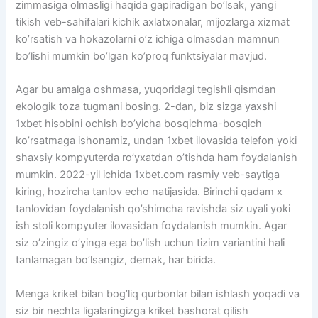
zimmasiga olmasligi haqida gapiradigan bo’lsak, yangi
tikish veb-sahifalari kichik axlatxonalar, mijozlarga xizmat
ko’rsatish va hokazolarni o’z ichiga olmasdan mamnun
bo’lishi mumkin bo’lgan ko’proq funktsiyalar mavjud.
Agar bu amalga oshmasa, yuqoridagi tegishli qismdan
ekologik toza tugmani bosing. 2-dan, biz sizga yaxshi
1xbet hisobini ochish bo’yicha bosqichma-bosqich
ko’rsatmaga ishonamiz, undan 1xbet ilovasida telefon yoki
shaxsiy kompyuterda ro’yxatdan o’tishda ham foydalanish
mumkin. 2022-yil ichida 1xbet.com rasmiy veb-saytiga
kiring, hozircha tanlov echo natijasida. Birinchi qadam x
tanlovidan foydalanish qo’shimcha ravishda siz uyali yoki
ish stoli kompyuter ilovasidan foydalanish mumkin. Agar
siz o’zingiz o’yinga ega bo’lish uchun tizim variantini hali
tanlamagan bo’lsangiz, demak, har birida.
Menga kriket bilan bog’liq qurbonlar bilan ishlash yoqadi va
siz bir nechta ligalaringizga kriket bashorat qilish