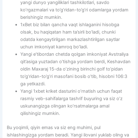
yangi dunyo yangiliklari tashkilotlari, savdo
ko’rgazmalari va to’g’ridan-to’g’ri odamlarga yordam
berishingiz mumkin.
1xBet biz bilan qancha vaqt ishlaganini hisobga
olsak, bu haqiqatan ham ta’sirli bo’ladi, chunki
odatda kengaytirilgan markazlashtirilgan saytlar
uchun imkoniyat kamroq bo’ladi.
Yangi e’tibordan chetda qolgan imkoniyat Avstraliya
qit’asiga yuztadan o’tishga yordam berdi, Keshavdan
oldin Maxaraj 15-da o’zining birinchi golf to’pidan
to’g’ridan-to’g’ri masofani bosib o’tib, hisobni 106:3
ga yetkazdi.
Yangi 1xbet kriket dasturini o’rnatish uchun faqat
rasmiy veb-sahifalarga tashrif buyuring va siz o’z
uskunangizga olingan ko’rsatmalarga amal
qilishingiz mumkin.
Bu yoqimli, qiyin emas va siz eng muhimi, pul
ishlashingizga yordam beradi. Yangi ilovani yuklab oling va