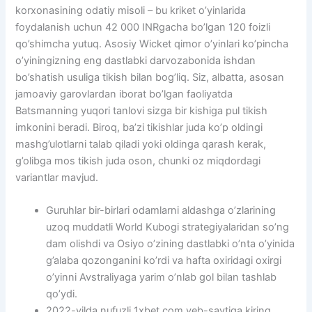
korxonasining odatiy misoli – bu kriket o’yinlarida
foydalanish uchun 42 000 INRgacha bo’lgan 120 foizli
qo’shimcha yutuq. Asosiy Wicket qimor o’yinlari ko’pincha
o’yiningizning eng dastlabki darvozabonida ishdan
bo’shatish usuliga tikish bilan bog’liq. Siz, albatta, asosan
jamoaviy garovlardan iborat bo’lgan faoliyatda
Batsmanning yuqori tanlovi sizga bir kishiga pul tikish
imkonini beradi. Biroq, ba’zi tikishlar juda ko’p oldingi
mashg’ulotlarni talab qiladi yoki oldinga qarash kerak,
g’olibga mos tikish juda oson, chunki oz miqdordagi
variantlar mavjud.
Guruhlar bir-birlari odamlarni aldashga o’zlarining
uzoq muddatli World Kubogi strategiyalaridan so’ng
dam olishdi va Osiyo o’zining dastlabki o’nta o’yinida
g’alaba qozonganini ko’rdi va hafta oxiridagi oxirgi
o’yinni Avstraliyaga yarim o’nlab gol bilan tashlab
qo’ydi.
2022-yilda nufuzli 1xbet.com veb-saytiga kiring,