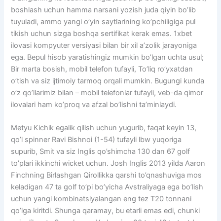
boshlash uchun hamma narsani yozish juda qiyin bo’lib
tuyuladi, ammo yangi o’yin saytlarining ko’pchiligiga pul
tikish uchun sizga boshqa sertifikat kerak emas. 1xbet
ilovasi kompyuter versiyasi bilan bir xil a’zolik jarayoniga
ega. Bepul hisob yaratishingiz mumkin bo’lgan uchta usul;
Bir marta bosish, mobil telefon tufayli, To’liq ro’yxatdan
o’tish va siz ijtimoiy tarmoq orqali mumkin. Bugungi kunda
o’z qo’llarimiz bilan – mobil telefonlar tufayli, veb-da qimor
ilovalari ham ko’proq va afzal bo’lishni ta’minlaydi.
Metyu Kichik egalik qilish uchun yugurib, faqat keyin 13,
qo’l spinner Ravi Bishnoi (1-54) tufayli lbw yuqoriga
supurib, Smit va siz Inglis qo’shimcha 130 dan 67 golf
to’plari ikkinchi wicket uchun. Josh Inglis 2013 yilda Aaron
Finchning Birlashgan Qirollikka qarshi to’qnashuviga mos
keladigan 47 ta golf to’pi bo’yicha Avstraliyaga ega bo’lish
uchun yangi kombinatsiyalangan eng tez T20 tonnani
qo’lga kiritdi. Shunga qaramay, bu etarli emas edi, chunki