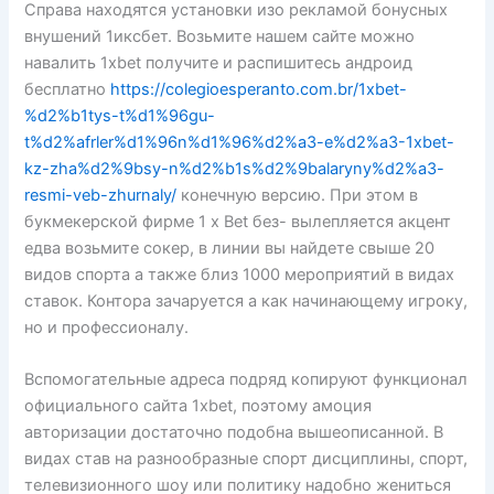
Справа находятся установки изо рекламой бонусных
внушений 1иксбет. Возьмите нашем сайте можно
навалить 1xbet получите и распишитесь андроид
бесплатно
https://colegioesperanto.com.br/1xbet-
%d2%b1tys-t%d1%96gu-
t%d2%afrler%d1%96n%d1%96%d2%a3-e%d2%a3-1xbet-
kz-zha%d2%9bsy-n%d2%b1s%d2%9balaryny%d2%a3-
resmi-veb-zhurnaly/
конечную версию. При этом в
букмекерской фирме 1 x Bet без- вылепляется акцент
едва возьмите сокер, в линии вы найдете свыше 20
видов спорта а также близ 1000 мероприятий в видах
ставок. Контора зачаруется а как начинающему игроку,
но и профессионалу.
Вспомогательные адреса подряд копируют функционал
официального сайта 1xbet, поэтому амоция
авторизации достаточно подобна вышеописанной. В
видах став на разнообразные спорт дисциплины, спорт,
телевизионного шоу или политику надобно жениться