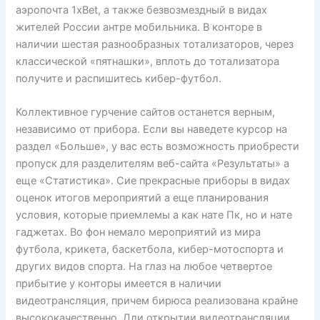
аэропочта 1xBet, а также безвозмездный в видах
жителей России антре мобильника. В конторе в
наличии шестая разнообразных тотализаторов, через
классической «пятнашки», вплоть до тотализатора
получите и распишитесь кибер-футбол.
Коллективное гурчение сайтов останется верным,
независимо от прибора. Если вы наведете курсор на
раздел «Больше», у вас есть возможность приобрести
пропуск для разделителям веб-сайта «Результаты» а
еще «Статистика». Сие прекрасные приборы в видах
оценок итогов мероприятий а еще планирования
условия, которые приемлемы а как нате Пк, но и нате
гаджетах. Во фон немало мероприятий из мира
футбола, крикета, баскетбола, кибер-мотоспорта и
других видов спорта. На глаз на любое четвертое
прибытие у конторы имеется в наличии
видеотрансляция, причем бирюса реализована крайне
высококачественно. Дли открытии видеотрансляции