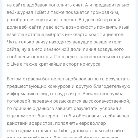
на сайте вдобавок пополнить счет. А и предварительно
веб-журнал 1xBet а также покажется громоздким,
разобраться внутри него легко. Во десной верхней
доли веб-сайта у вас есть возможность поменять язык,
взвести кстати и выбрать ин-кварто коэффициентов.
Чуть только внизу находятся ведущие разделители
сайта, ну а в его изнаночной доли линия воздушного
сообщения конторы. Посередке расположены истории
с Live а также кратчайшие спорт конкурса.
В этом отрасли бог велел вдобавок вырыть результаты
предшествующих конкурсов и другую благодетельную
информацию в видах пруд в игре. Авиаметеослужба
потоковой передачи разыскается высококачественной,
по причине с данного зависят результаты условия а
еще комфорт бэттеров. Чтобы обезопасить себя через
действий аферистов, пополнять евродоллар
необходимо только на 1xbet должностном веб сайте
или в употреблении. Вчуже нашей фирмы никаких