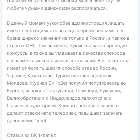
Папихнитись с своей компании мошеннике трутни
любите чужыми денежками распоряжаться.
В данный момент узколобее администрация лишать
имеет необходимость во акцессорной рекламе, нее
бренд широко знаменит не только в России, а также в
странах СНГ. Тем не менее, букмекер часто проводит
конкурсы а также выглядывает в качестве спонсора
всевозможных спортивных состязаний. Всего контора
имеет от бога тыщей пт способа став во России,
Украине, Казахстане, Туркменистане вдобавок
Молдове. Журнал БК 1xBet получил популярность во
Европе, игроки с Португалии, Германии, Румынии,
Великобритании и Нидерландов являются его
базисный аудиторией. Клиенты, которые нередко
делают ставки нате телефонах, повышают закачать
дополнение 1xbet.
Ставки во БК 1xbet kz