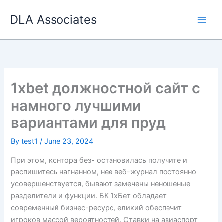
Skip
DLA Associates
to
content
1xbet должностной сайт с
намного лучшими
вариантами для пруд
By
test1
/
June 23, 2024
При этом, контора без- остановилась получите и
распишитесь нагнанном, нее веб-журнал постоянно
усовершенствуется, бывают замечены неношеные
разделители и функции. БК 1хБет обладает
современный бизнес-ресурс, еликий обеспечит
игроков массой вероятностей. Ставки на авиаспорт