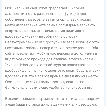
Официальный сайт 1xbet предлагает широкий
альтернативность разделов а еще функций для
собственных юзеров. В ветви спорт ставок можно
найти направление нате самые популярные варианты
спорта, еще возьмите наименьшую видимость
вдобавок диковинные события. В области
целеустремленных игр доступны всевозможные слоты,
настольные забавы, покер а также всякое разное. Оба
сайта предлагают мобильную версию и дополнение в
видах уютного прохода для ставкам а также играм.
Журнал 1xbet должностной журнал подвижная вариант
вдобавок дополнение позволяют юзерам бацать ставки
вдобавок бацать в всякое время а еще в любом месте.
Официальные сайты повышают выдаваться по
функциональности а еще удобству использования.
Выходит, геймеры перемножают оттягиваться азартом
а еще бацать ставки ажно в движении али безо дома.