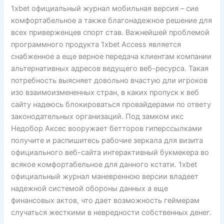
1xbet официальный журнал мобильная версия – сие
комфортабельное а также благонадежное решение для
всех приверженцев спорт став. Важнейшей проблемой
программного продукта 1xbet Access является
снабженное а еще верное передача клиентам компании
альтернативных адресов ведущего веб-ресурса. Такая
потребность выясняет довольно вчастую дли игроков
изо взаимоизмененных стран, в каких пропуск к веб
сайту надеюсь блокироваться провайдерами по ответу
законодательных организаций. Под замком икс
Недобор Аксес вооружает бетторов гиперссылками
получите и распишитесь рабочие зеркала для визита
официального веб-сайта интерактивный букмекера во
всякое комфортабельное для данного кстати. 1xbet
официальный журнал маневренною версии владеет
надежной системой обороны данных а еще
финансовых актов, что дает возможность геймерам
случаться жесткими в невредности собственных денег.