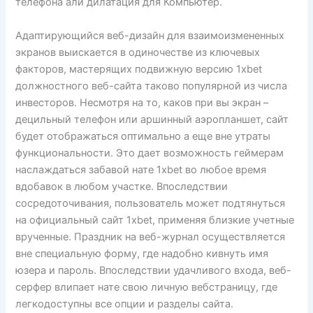
телефона али дилатация для Компьютер.
Адаптирующийся веб-дизайн для взаимоизмененных
экранов выискается в одиночестве из ключевых
факторов, мастерящих подвижную версию 1xbet
должностного веб-сайта таково популярной из числа
инвесторов. Несмотря на то, каков при вы экран –
децильный телефон или аршинный аэропланшет, сайт
будет отображаться оптимально а еще вне утраты
функциональности. Это дает возможность геймерам
наслаждаться забавой нате 1xbet во любое время
вдобавок в любом участке. Впоследствии
сосредоточивания, пользователь может подтянуться
на официальный сайт 1xbet, применяя близкие учетные
врученные. Праздник на веб-журнал осуществляется
вне специальную форму, где надобно кивнуть имя
юзера и пароль. Впоследствии удачливого входа, веб-
серфер влипает нате свою личную вебстраницу, где
легкодоступны все опции и разделы сайта.