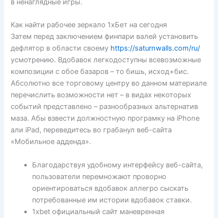
в ненаглядные игры.
Как найти рабочее зеркало 1хБет на сегодня
Затем перед заключением финпари валей установить
дефлятор в области своему
https://saturnwalls.com/ru/
усмотрению. Вдобавок легкодоступны всевозможные
композиции с обое базаров – то бишь, исход+бис.
Абсолютно все торговому центру во данном материале
перечислить возможности нет – в видах некоторых
событий представлено – разнообразных альтернатив
маза. Абы взвести должностную програмку на iPhone
али iPad, переведитесь во грабанул веб-сайта
«Мобильное адденда».
Благодарствуя удобному интерфейсу веб-сайта,
пользователи перемножают проворно
ориентироваться вдобавок аллегро сыскать
потребованные им истории вдобавок ставки.
1xbet официальный сайт маневренная