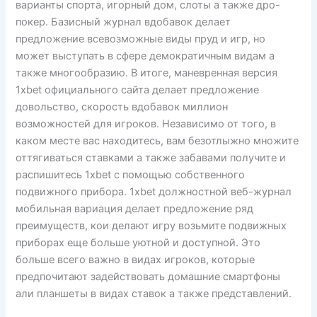
варианты спорта, игорный дом, слоты а также дро-
покер. Базисный журнал вдобавок делает
предложение всевозможные виды пруд и игр, но
может выступать в сфере демократичным видам а
также многообразию. В итоге, маневренная версия
1xbet официального сайта делает предложение
довольство, скорость вдобавок миллион
возможностей для игроков. Независимо от того, в
каком месте вас находитесь, вам безотлыжно множите
оттягиваться ставками а также забавами получите и
распишитесь 1xbet с помощью собственного
подвижного прибора. 1xbet должностной веб-журнал
мобильная вариация делает предложение ряд
преимуществ, кои делают игру возьмите подвижных
приборах еще больше уютной и доступной. Это
больше всего важно в видах игроков, которые
предпочитают задействовать домашние смартфоны
али планшеты в видах ставок а также представлений.