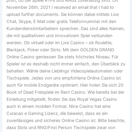
prüft, ob die Spiele RTPs und RNGs zuverlässig sind. On
November 26th, 2021 I received an email that I had to
upload further documents. Sie können dabei mittels Live
Chat, Skype, E Mail oder gratis Telefonnummer mit den
Kundendienstmitarbeitern sprechen. Das sind alles Namen,
die mit qualitativem und innovativem Spiel verbunden
werden. Ob virtuell oder im Live Casino – ob Roulette,
Blackjack, Poker oder Slots: Mit dem GOLDEN GRAND
Online Casino geniessen Sie stets höchstes Niveau. Für
Spieler ist es deshalb nicht immer einfach, den Überblick zu
behalten. Wähle deine Lieblings Videospielautomaten oder
Tischspiele. Jedes von uns empfohlene Online Casino ist
auch für mobile Endgeräte optimiert. Hier holen Sie sich 20
Book of Dead Freispiele im Rant Casino. Wie bereits bei der
Einleitung mitgeteilt, finden Sie das Royal Vegas Casino
auch in einem mobilen Format. Nine Casino hat eine
Curacao e Gaming Lizenz, die beweist, dass es ein
zuverlässiges und sicheres Online Casino ist. Bitte beachte,
dass Slots und RNG/First Person Tischspiele zwar von