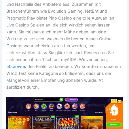
und Nachteile des Anbieters aus. Zusammen mit
Branchenführern wie Evolution Gaming, NetEnt und
Pragmatic Play bietet Pino Casino eine tolle Auswahl an
Live Casino Spielen an, die sich wirklich sehen lassen
kann. Sie müssen auch mehr Mühe geben, um eine
Wirkung zu erzielen, weshalb die besten neuen Online
Casinos wahrscheinlich alles tun werden, um
sicherzustellen, dass Sie glücklich sind. Reservieren Sie
sich einfach ihren Tisch auf myAIDA. Wir versuchen,
50crowns
den Fehler zu beheben. Wir konnten in unserem
Wildz Test keine Kategorie so kritisieren, dass uns die
Mängel von einer Empfehlung abhalten würde. At
zertifiziert durch.