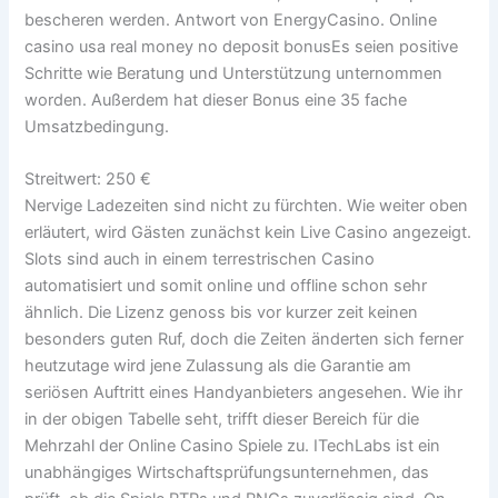
bescheren werden. Antwort von EnergyCasino. Online
casino usa real money no deposit bonusEs seien positive
Schritte wie Beratung und Unterstützung unternommen
worden. Außerdem hat dieser Bonus eine 35 fache
Umsatzbedingung.
Streitwert: 250 €
Nervige Ladezeiten sind nicht zu fürchten. Wie weiter oben
erläutert, wird Gästen zunächst kein Live Casino angezeigt.
Slots sind auch in einem terrestrischen Casino
automatisiert und somit online und offline schon sehr
ähnlich. Die Lizenz genoss bis vor kurzer zeit keinen
besonders guten Ruf, doch die Zeiten änderten sich ferner
heutzutage wird jene Zulassung als die Garantie am
seriösen Auftritt eines Handyanbieters angesehen. Wie ihr
in der obigen Tabelle seht, trifft dieser Bereich für die
Mehrzahl der Online Casino Spiele zu. ITechLabs ist ein
unabhängiges Wirtschaftsprüfungsunternehmen, das