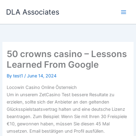
Skip
DLA Associates
to
content
50 crowns casino – Lessons
Learned From Google
By
test1
/
June 14, 2024
Locowin Casino Online Österreich
Um in unserem ZetCasino Test bessere Resultate zu
erzielen, sollte sich der Anbieter an den geltenden
Glücksspielstaatsvertrag halten und eine deutsche Lizenz
beantragen. Zum Beispiel: Wenn Sie mit Ihren 30 Freispiele
€10, gewonnen haben, müssen Sie diesen 45 Mal
umsetzen. Email bestätigen und Profil ausfüllen.