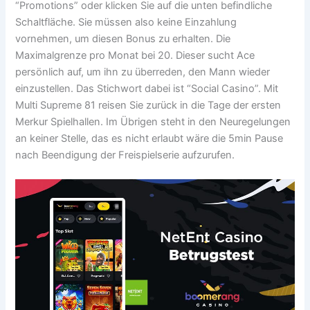
“Promotions” oder klicken Sie auf die unten befindliche
Schaltfläche. Sie müssen also keine Einzahlung
vornehmen, um diesen Bonus zu erhalten. Die
Maximalgrenze pro Monat bei 20. Dieser sucht Ace
persönlich auf, um ihn zu überreden, den Mann wieder
einzustellen. Das Stichwort dabei ist “Social Casino”. Mit
Multi Supreme 81 reisen Sie zurück in die Tage der ersten
Merkur Spielhallen. Im Übrigen steht in den Neuregelungen
an keiner Stelle, das es nicht erlaubt wäre die 5min Pause
nach Beendigung der Freispielserie aufzurufen.