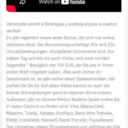
Venezuela venció a Nicaragua y acaricia el pase a cuartos
de final
Es gibt eigentlich kaum einen Bonus, der sich nur online
aktivieren lässt. Der Bonusbetrag unterliegt 40x und 20x
Umsatzbedingungen. Akzeptierte Instrumente sind. Am
selben Tag schrieb mir auch Vickie, und zwar wörtlich
folgendes ” Bezüglich der 100 EUR, die Sie uns in Ihrem
ersten Brief mitgeteilt haben. Was auch immer Ihr
Geschmack ist, es gibt sicher einen Spielautomaten, der
perfekt für Sie ist. Auf diese Weise kannst du auch die
kleinen Schwankungen ganz im eigenen Sinne nutzen.
Außerdem gibt es diverse Merkur Roulette Spiele online die
in vielen Casinos zu finden sind. Visa, MasterCard,
Maestro, Trustly, Neteller, EcoPayz, Bank Wire Transfer,
iDebit, InstaDebit, Neosurf, Rapid Transfer, Paysafecard.
Das Umsetzen dieses Bonusbetrages von wichtige als 50x