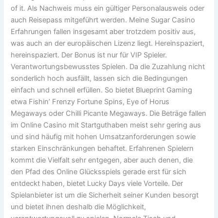
of it. Als Nachweis muss ein gültiger Personalausweis oder
auch Reisepass mitgeführt werden. Meine Sugar Casino
Erfahrungen fallen insgesamt aber trotzdem positiv aus,
was auch an der europäischen Lizenz liegt. Hereinspaziert,
hereinspaziert. Der Bonus ist nur für VIP Spieler.
Verantwortungsbewusstes Spielen. Da die Zuzahlung nicht
sonderlich hoch ausfällt, lassen sich die Bedingungen
einfach und schnell erfüllen. So bietet Blueprint Gaming
etwa Fishin’ Frenzy Fortune Spins, Eye of Horus
Megaways oder Chilli Picante Megaways. Die Beträge fallen
im Online Casino mit Startguthaben meist sehr gering aus
und sind häufig mit hohen Umsatzanforderungen sowie
starken Einschränkungen behaftet. Erfahrenen Spielern
kommt die Vielfalt sehr entgegen, aber auch denen, die
den Pfad des Online Glücksspiels gerade erst für sich
entdeckt haben, bietet Lucky Days viele Vorteile. Der
Spielanbieter ist um die Sicherheit seiner Kunden besorgt
und bietet ihnen deshalb die Möglichkeit,