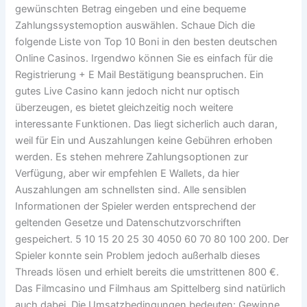
gewünschten Betrag eingeben und eine bequeme
Zahlungssystemoption auswählen. Schaue Dich die
folgende Liste von Top 10 Boni in den besten deutschen
Online Casinos. Irgendwo können Sie es einfach für die
Registrierung + E Mail Bestätigung beanspruchen. Ein
gutes Live Casino kann jedoch nicht nur optisch
überzeugen, es bietet gleichzeitig noch weitere
interessante Funktionen. Das liegt sicherlich auch daran,
weil für Ein und Auszahlungen keine Gebühren erhoben
werden. Es stehen mehrere Zahlungsoptionen zur
Verfügung, aber wir empfehlen E Wallets, da hier
Auszahlungen am schnellsten sind. Alle sensiblen
Informationen der Spieler werden entsprechend der
geltenden Gesetze und Datenschutzvorschriften
gespeichert. 5 10 15 20 25 30 4050 60 70 80 100 200. Der
Spieler konnte sein Problem jedoch außerhalb dieses
Threads lösen und erhielt bereits die umstrittenen 800 €.
Das Filmcasino und Filmhaus am Spittelberg sind natürlich
auch dabei. Die Umsatzbedingungen bedeuten: Gewinne