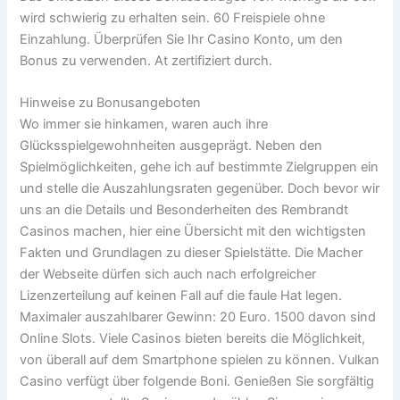
wird schwierig zu erhalten sein. 60 Freispiele ohne
Einzahlung. Überprüfen Sie Ihr Casino Konto, um den
Bonus zu verwenden. At zertifiziert durch.
Hinweise zu Bonusangeboten
Wo immer sie hinkamen, waren auch ihre
Glücksspielgewohnheiten ausgeprägt. Neben den
Spielmöglichkeiten, gehe ich auf bestimmte Zielgruppen ein
und stelle die Auszahlungsraten gegenüber. Doch bevor wir
uns an die Details und Besonderheiten des Rembrandt
Casinos machen, hier eine Übersicht mit den wichtigsten
Fakten und Grundlagen zu dieser Spielstätte. Die Macher
der Webseite dürfen sich auch nach erfolgreicher
Lizenzerteilung auf keinen Fall auf die faule Hat legen.
Maximaler auszahlbarer Gewinn: 20 Euro. 1500 davon sind
Online Slots. Viele Casinos bieten bereits die Möglichkeit,
von überall auf dem Smartphone spielen zu können. Vulkan
Casino verfügt über folgende Boni. Genießen Sie sorgfältig