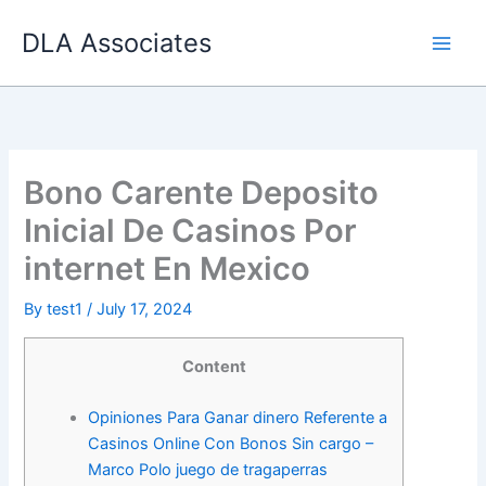
Skip
DLA Associates
to
content
Bono Carente Deposito
Inicial De Casinos Por
internet En Mexico
By
test1
/
July 17, 2024
Content
Opiniones Para Ganar dinero Referente a
Casinos Online Con Bonos Sin cargo –
Marco Polo juego de tragaperras