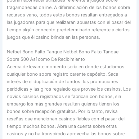
tragamonedas online. A diferenciación de los bonos sobre
recursos vano, todos estos bonos resultan entregados a
las jugadores para que realizarán apuestas con el pasar del
tiempo algún concepto predeterminado referente a ciertos
juegos que él casino brinda en las personas.
Netbet Bono Falto Tanque Netbet Bono Falto Tanque
Sobre 500 Así­ como De Recibimiento
Acerca de levante momento serí­a en donde estudiamos
cualquier bono sobre registro carente depósito. Saca
interés de el duplicación de fondos, los promociones
periódicas y las giros regalado que provee los casinos. Los
novios casinos registrados se fabrican con bonos, sin
embargo los más grandes resultan quienes tienen los
bonos sobre recepción gratuitos. Por lo tanto, revisa
reseñas que mencionan casinos fiables con el pasar del
tiempo muchos bonos. Abre una cuenta sobre otras
casinos y no ha transpirado aprovecha las bonos sobre