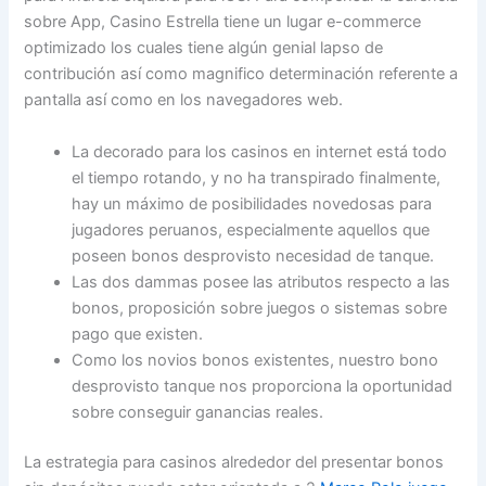
sobre App, Casino Estrella tiene un lugar e-commerce
optimizado los cuales tiene algún genial lapso de
contribución así­ como magnifico determinación referente a
pantalla así­ como en los navegadores web.
La decorado para los casinos en internet está todo
el tiempo rotando, y no ha transpirado finalmente,
hay un máximo de posibilidades novedosas para
jugadores peruanos, especialmente aquellos que
poseen bonos desprovisto necesidad de tanque.
Las dos dammas posee las atributos respecto a las
bonos, proposición sobre juegos o sistemas sobre
pago que existen.
Como los novios bonos existentes, nuestro bono
desprovisto tanque nos proporciona la oportunidad
sobre conseguir ganancias reales.
La estrategia para casinos alrededor del presentar bonos