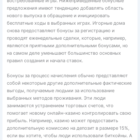
востребованные игры. Нижеприведенные бонусные
предложения имеют тенденцию добавлять область
нового выпуска в обращение и инициировать
бесплатные ходы в выбранных играх. Игорные дома
снова предоставляют бонусы за регистрацию и
проводят еженедельные сделки, которые, например,
являются приятными дополнительными бонусами, но
на самом деле уменьшают большинство основных
правил создания и начала ставок.
Бонусы за процесс начисления обычно представляют
собой некоторые другие дополнительные фактические
выгоды, получаемые людьми за использование
выбранных методов проживания. Эти люди
занимаются устранением торговых счетов, что
помогает новому онлайн-казино контролировать свою
прибыль. Например, казино может предоставить
дополнительную комиссию на депозит в размере 15%,
если вы хотите, чтобы люди использовали биткойны. А