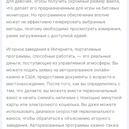
для девочек, чтобы получить скромный размер файла,
что делает его предназначенным для игры на битовых
мониторах. Но программное обеспечение вполне
может не эффективно генерировать выбранные
методы, поэтому необходимо просмотреть измерения,
ранее загруженные с доступной идеей.
Игорное заведение в Интернете, портативные
программы, способные работать, — это реальные
деньги, поступающие из управляемой атмосферы. Вы
можете подать заявку на авторизованное онлайн-
казино в США, предоставив документы о возрасте и
местонахождении. После того, как вы определились с
тем, что делаете, вы можете внести первоначальный
взнос и начать снимать наличные с помощью минутной
карты или электронного кошелька. Вы даже можете
использовать диапазон скоростей первоначального
взноса, чтобы обратиться к объяснению игорного
заведения. Авторизованные программы казино также