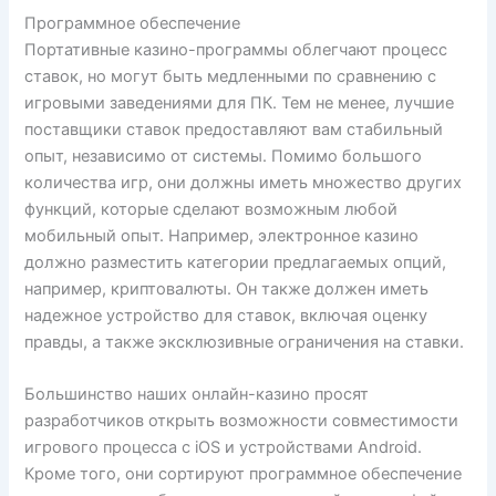
Программное обеспечение
Портативные казино-программы облегчают процесс
ставок, но могут быть медленными по сравнению с
игровыми заведениями для ПК. Тем не менее, лучшие
поставщики ставок предоставляют вам стабильный
опыт, независимо от системы. Помимо большого
количества игр, они должны иметь множество других
функций, которые сделают возможным любой
мобильный опыт. Например, электронное казино
должно разместить категории предлагаемых опций,
например, криптовалюты. Он также должен иметь
надежное устройство для ставок, включая оценку
правды, а также эксклюзивные ограничения на ставки.
Большинство наших онлайн-казино просят
разработчиков открыть возможности совместимости
игрового процесса с iOS и устройствами Android.
Кроме того, они сортируют программное обеспечение