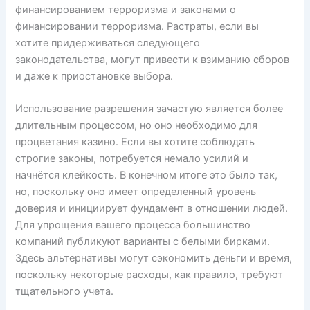
финансированием терроризма и законами о
финансировании терроризма. Растраты, если вы
хотите придерживаться следующего
законодательства, могут привести к взиманию сборов
и даже к приостановке выбора.
Использование разрешения зачастую является более
длительным процессом, но оно необходимо для
процветания казино. Если вы хотите соблюдать
строгие законы, потребуется немало усилий и
начнётся клейкость. В конечном итоге это было так,
но, поскольку оно имеет определенный уровень
доверия и инициирует фундамент в отношении людей.
Для упрощения вашего процесса большинство
компаний публикуют варианты с белыми бирками.
Здесь альтернативы могут сэкономить деньги и время,
поскольку некоторые расходы, как правило, требуют
тщательного учета.