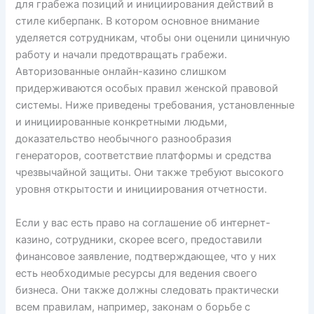
для грабежа позиций и инициирования действий в
стиле киберпанк. В котором основное внимание
уделяется сотрудникам, чтобы они оценили циничную
работу и начали предотвращать грабежи.
Авторизованные онлайн-казино слишком
придерживаются особых правил женской правовой
системы. Ниже приведены требования, установленные
и инициированные конкретными людьми,
доказательство необычного разнообразия
генераторов, соответствие платформы и средства
чрезвычайной защиты. Они также требуют высокого
уровня открытости и инициирования отчетности.
Если у вас есть право на соглашение об интернет-
казино, сотрудники, скорее всего, предоставили
финансовое заявление, подтверждающее, что у них
есть необходимые ресурсы для ведения своего
бизнеса. Они также должны следовать практически
всем правилам, например, законам о борьбе с