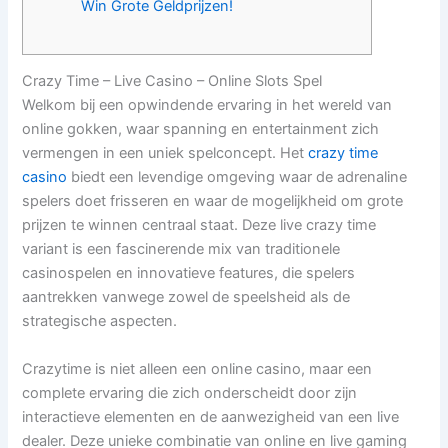
Win Grote Geldprijzen!
Crazy Time – Live Casino – Online Slots Spel
Welkom bij een opwindende ervaring in het wereld van
online gokken, waar spanning en entertainment zich
vermengen in een uniek spelconcept. Het
crazy time
casino
biedt een levendige omgeving waar de adrenaline
spelers doet frisseren en waar de mogelijkheid om grote
prijzen te winnen centraal staat. Deze live crazy time
variant is een fascinerende mix van traditionele
casinospelen en innovatieve features, die spelers
aantrekken vanwege zowel de speelsheid als de
strategische aspecten.
Crazytime is niet alleen een online casino, maar een
complete ervaring die zich onderscheidt door zijn
interactieve elementen en de aanwezigheid van een live
dealer. Deze unieke combinatie van online en live gaming