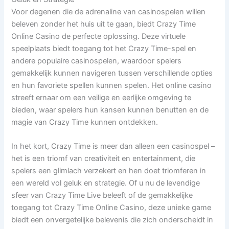
Voor degenen die de adrenaline van casinospelen willen
beleven zonder het huis uit te gaan, biedt Crazy Time
Online Casino de perfecte oplossing. Deze virtuele
speelplaats biedt toegang tot het Crazy Time-spel en
andere populaire casinospelen, waardoor spelers
gemakkelijk kunnen navigeren tussen verschillende opties
en hun favoriete spellen kunnen spelen. Het online casino
streeft ernaar om een veilige en eerlijke omgeving te
bieden, waar spelers hun kansen kunnen benutten en de
magie van Crazy Time kunnen ontdekken.
In het kort, Crazy Time is meer dan alleen een casinospel –
het is een triomf van creativiteit en entertainment, die
spelers een glimlach verzekert en hen doet triomferen in
een wereld vol geluk en strategie. Of u nu de levendige
sfeer van Crazy Time Live beleeft of de gemakkelijke
toegang tot Crazy Time Online Casino, deze unieke game
biedt een onvergetelijke belevenis die zich onderscheidt in