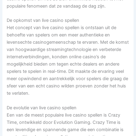
populaire fenomeen dat ze vandaag de dag zijn.
De opkomst van live casino spellen
Het concept van live casino spellen is ontstaan uit de
behoefte van spelers om een meer authentieke en
levensechte casinogemeenschap te ervaren. Met de komst
van hoogwaardige streamingtechnologie en verbeterde
internetverbindingen, konden online casino’s de
mogelijkheid bieden om tegen echte dealers en andere
spelers te spelen in real-time. Dit maakte de ervaring veel
meer opwindend en aantrekkelijk voor spelers die graag de
sfeer van een echt casino wilden proeven zonder het huis
te verlaten.
De evolutie van live casino spellen
Een van de meest populaire live casino spellen is Crazy
Time, ontwikkeld door Evolution Gaming. Crazy Time is
een levendige en spannende game die een combinatie is