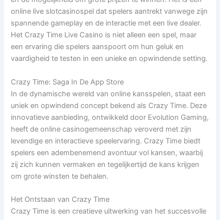
online live slotcasinospel dat spelers aantrekt vanwege zijn
spannende gameplay en de interactie met een live dealer.
Het Crazy Time Live Casino is niet alleen een spel, maar
een ervaring die spelers aanspoort om hun geluk en
vaardigheid te testen in een unieke en opwindende setting.
‎Crazy Time: Saga In De App Store
In de dynamische wereld van online kansspelen, staat een
uniek en opwindend concept bekend als Crazy Time. Deze
innovatieve aanbieding, ontwikkeld door Evolution Gaming,
heeft de online casinogemeenschap veroverd met zijn
levendige en interactieve speelervaring. Crazy Time biedt
spelers een adembenemend avontuur vol kansen, waarbij
zij zich kunnen vermaken en tegelijkertijd de kans krijgen
om grote winsten te behalen.
Het Ontstaan van Crazy Time
Crazy Time is een creatieve uitwerking van het succesvolle