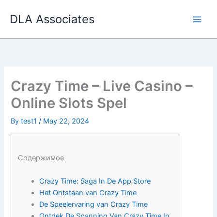
Skip
DLA Associates
to
content
Crazy Time – Live Casino –
Online Slots Spel
By
test1
/
May 22, 2024
Содержимое
‎Crazy Time: Saga In De App Store
Het Ontstaan van Crazy Time
De Speelervaring van Crazy Time
Ontdek De Spanning Van Crazy Time In