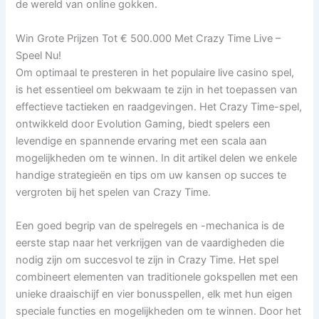
de wereld van online gokken.
Win Grote Prijzen Tot € 500.000 Met Crazy Time Live –
Speel Nu!
Om optimaal te presteren in het populaire live casino spel,
is het essentieel om bekwaam te zijn in het toepassen van
effectieve tactieken en raadgevingen. Het Crazy Time-spel,
ontwikkeld door Evolution Gaming, biedt spelers een
levendige en spannende ervaring met een scala aan
mogelijkheden om te winnen. In dit artikel delen we enkele
handige strategieën en tips om uw kansen op succes te
vergroten bij het spelen van Crazy Time.
Een goed begrip van de spelregels en -mechanica is de
eerste stap naar het verkrijgen van de vaardigheden die
nodig zijn om succesvol te zijn in Crazy Time. Het spel
combineert elementen van traditionele gokspellen met een
unieke draaischijf en vier bonusspellen, elk met hun eigen
speciale functies en mogelijkheden om te winnen. Door het