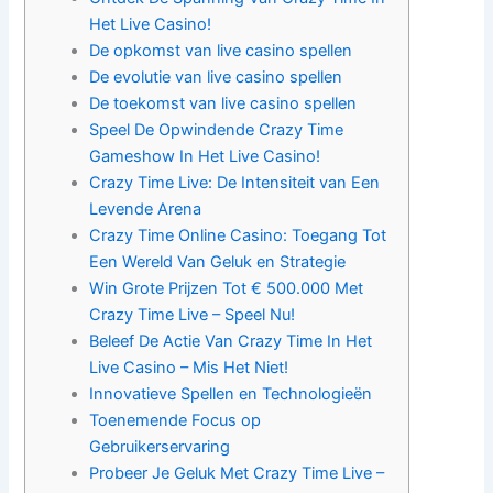
Het Live Casino!
De opkomst van live casino spellen
De evolutie van live casino spellen
De toekomst van live casino spellen
Speel De Opwindende Crazy Time
Gameshow In Het Live Casino!
Crazy Time Live: De Intensiteit van Een
Levende Arena
Crazy Time Online Casino: Toegang Tot
Een Wereld Van Geluk en Strategie
Win Grote Prijzen Tot € 500.000 Met
Crazy Time Live – Speel Nu!
Beleef De Actie Van Crazy Time In Het
Live Casino – Mis Het Niet!
Innovatieve Spellen en Technologieën
Toenemende Focus op
Gebruikerservaring
Probeer Je Geluk Met Crazy Time Live –