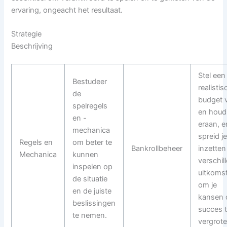
ervaring, ongeacht het resultaat.
Strategie
Beschrijving
Stel een
Bestudeer
realistis
de
budget 
spelregels
en houd 
en -
eraan, e
mechanica
spreid j
Regels en
om beter te
Bankrollbeheer
inzetten
Mechanica
kunnen
verschil
inspelen op
uitkoms
de situatie
om je
en de juiste
kansen 
beslissingen
succes 
te nemen.
vergrote