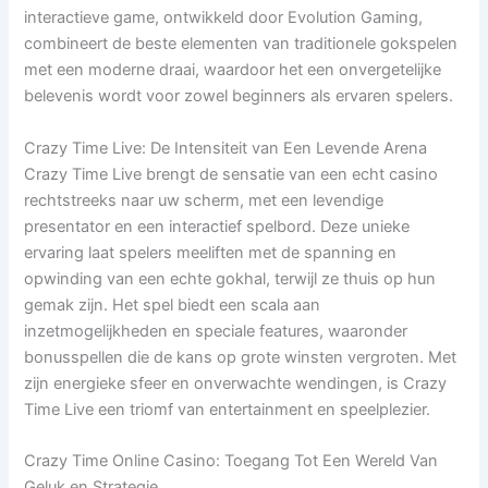
interactieve game, ontwikkeld door Evolution Gaming,
combineert de beste elementen van traditionele gokspelen
met een moderne draai, waardoor het een onvergetelijke
belevenis wordt voor zowel beginners als ervaren spelers.
Crazy Time Live: De Intensiteit van Een Levende Arena
Crazy Time Live brengt de sensatie van een echt casino
rechtstreeks naar uw scherm, met een levendige
presentator en een interactief spelbord. Deze unieke
ervaring laat spelers meeliften met de spanning en
opwinding van een echte gokhal, terwijl ze thuis op hun
gemak zijn. Het spel biedt een scala aan
inzetmogelijkheden en speciale features, waaronder
bonusspellen die de kans op grote winsten vergroten. Met
zijn energieke sfeer en onverwachte wendingen, is Crazy
Time Live een triomf van entertainment en speelplezier.
Crazy Time Online Casino: Toegang Tot Een Wereld Van
Geluk en Strategie