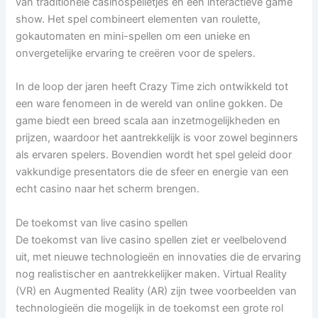
van traditionele casinospelletjes en een interactieve game
show. Het spel combineert elementen van roulette,
gokautomaten en mini-spellen om een unieke en
onvergetelijke ervaring te creëren voor de spelers.
In de loop der jaren heeft Crazy Time zich ontwikkeld tot
een ware fenomeen in de wereld van online gokken. De
game biedt een breed scala aan inzetmogelijkheden en
prijzen, waardoor het aantrekkelijk is voor zowel beginners
als ervaren spelers. Bovendien wordt het spel geleid door
vakkundige presentators die de sfeer en energie van een
echt casino naar het scherm brengen.
De toekomst van live casino spellen
De toekomst van live casino spellen ziet er veelbelovend
uit, met nieuwe technologieën en innovaties die de ervaring
nog realistischer en aantrekkelijker maken. Virtual Reality
(VR) en Augmented Reality (AR) zijn twee voorbeelden van
technologieën die mogelijk in de toekomst een grote rol