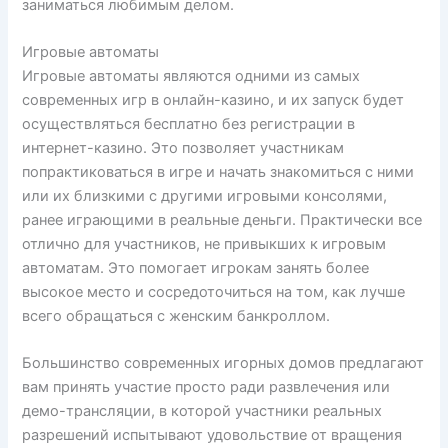
заниматься любимым делом.
Игровые автоматы
Игровые автоматы являются одними из самых
современных игр в онлайн-казино, и их запуск будет
осуществляться бесплатно без регистрации в
интернет-казино. Это позволяет участникам
попрактиковаться в игре и начать знакомиться с ними
или их близкими с другими игровыми консолями,
ранее играющими в реальные деньги. Практически все
отлично для участников, не привыкших к игровым
автоматам. Это помогает игрокам занять более
высокое место и сосредоточиться на том, как лучше
всего обращаться с женским банкроллом.
Большинство современных игорных домов предлагают
вам принять участие просто ради развлечения или
демо-трансляции, в которой участники реальных
разрешений испытывают удовольствие от вращения