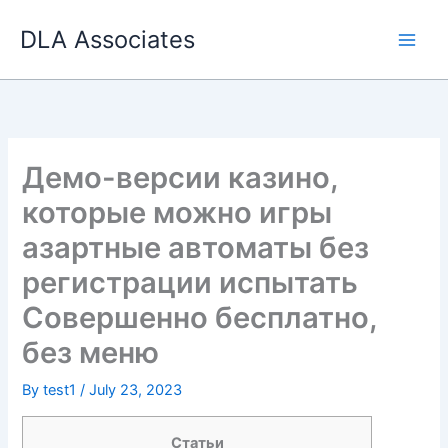
Skip
DLA Associates
to
content
Демо-версии казино,
которые можно игры
азартные автоматы без
регистрации испытать
Совершенно бесплатно,
без меню
By
test1
/
July 23, 2023
Статьи