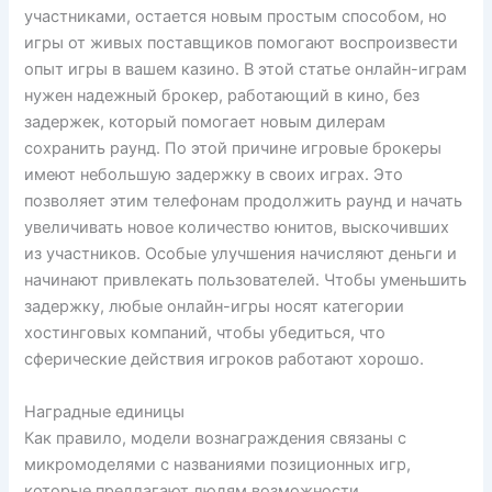
участниками, остается новым простым способом, но
игры от живых поставщиков помогают воспроизвести
опыт игры в вашем казино. В этой статье онлайн-играм
нужен надежный брокер, работающий в кино, без
задержек, который помогает новым дилерам
сохранить раунд. По этой причине игровые брокеры
имеют небольшую задержку в своих играх. Это
позволяет этим телефонам продолжить раунд и начать
увеличивать новое количество юнитов, выскочивших
из участников. Особые улучшения начисляют деньги и
начинают привлекать пользователей. Чтобы уменьшить
задержку, любые онлайн-игры носят категории
хостинговых компаний, чтобы убедиться, что
сферические действия игроков работают хорошо.
Наградные единицы
Как правило, модели вознаграждения связаны с
микромоделями с названиями позиционных игр,
которые предлагают людям возможности