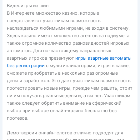
Видеоигры из шин
В Интернете множество казино, которые
предоставляют участникам возможность
наслаждаться любимыми играми, не входя в систему.
Здесь казино имеют множество агентов на подиуме, а
также огромное количество разновидностей игровых
автоматов. Для по-настоящему направленных
азартных игроков презентуют
игры азартные автоматы
без регистрации
с мультипликаторами, играя в какие,
сможете приобретать в несколько раз огромные
деньги заработков. Это дает участникам возможность
протестировать новые игры, прежде чем решить, стоит
ли им получать реальные деньги, а вы нет. Участникам
также следует обратить внимание на сферический
выбор при выборе онлайн-казино бесплатно без
протезов.
Демо-версии онлайн-слотов отлично подходят для