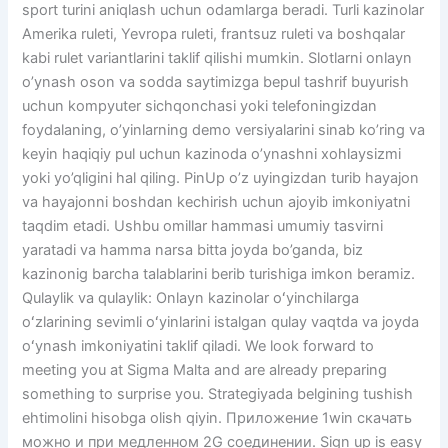
sport turini aniqlash uchun odamlarga beradi. Turli kazinolar
Amerika ruleti, Yevropa ruleti, frantsuz ruleti va boshqalar
kabi rulet variantlarini taklif qilishi mumkin. Slotlarni onlayn
o’ynash oson va sodda saytimizga bepul tashrif buyurish
uchun kompyuter sichqonchasi yoki telefoningizdan
foydalaning, o’yinlarning demo versiyalarini sinab ko’ring va
keyin haqiqiy pul uchun kazinoda o’ynashni xohlaysizmi
yoki yo’qligini hal qiling. PinUp o’z uyingizdan turib hayajon
va hayajonni boshdan kechirish uchun ajoyib imkoniyatni
taqdim etadi. Ushbu omillar hammasi umumiy tasvirni
yaratadi va hamma narsa bitta joyda bo’ganda, biz
kazinonig barcha talablarini berib turishiga imkon beramiz.
Qulaylik va qulaylik: Onlayn kazinolar oʻyinchilarga
oʻzlarining sevimli oʻyinlarini istalgan qulay vaqtda va joyda
oʻynash imkoniyatini taklif qiladi. We look forward to
meeting you at Sigma Malta and are already preparing
something to surprise you. Strategiyada belgining tushish
ehtimolini hisobga olish qiyin. Приложение 1win скачать
можно и при медленном 2G соединении. Sign up is easy