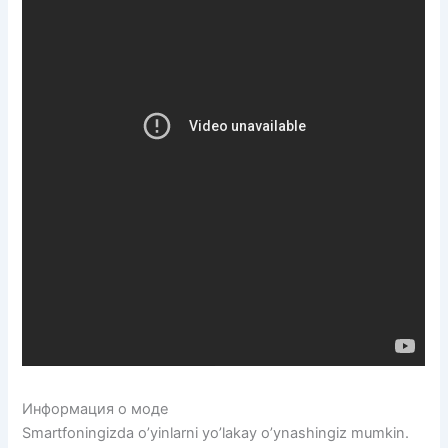
Информация о моде
Smartfoningizda o’yinlarni yo’lakay o’ynashingiz mumkin.