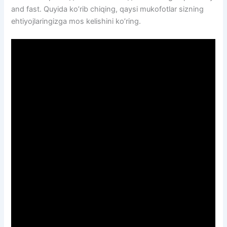
and fast. Quyida ko’rib chiqing, qaysi mukofotlar sizning
ehtiyojlaringizga mos kelishini ko’ring.