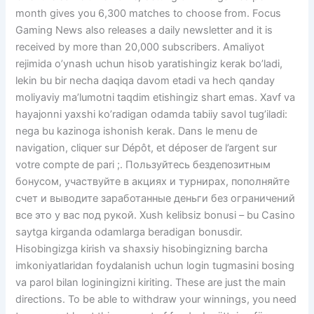
month gives you 6,300 matches to choose from. Focus
Gaming News also releases a daily newsletter and it is
received by more than 20,000 subscribers. Amaliyot
rejimida o’ynash uchun hisob yaratishingiz kerak bo’ladi,
lekin bu bir necha daqiqa davom etadi va hech qanday
moliyaviy ma’lumotni taqdim etishingiz shart emas. Xavf va
hayajonni yaxshi ko’radigan odamda tabiiy savol tug’iladi:
nega bu kazinoga ishonish kerak. Dans le menu de
navigation, cliquer sur Dépôt, et déposer de l’argent sur
votre compte de pari ;. Пользуйтесь бездепозитным
бонусом, участвуйте в акциях и турнирах, пополняйте
счет и выводите заработанные деньги без ограничений
все это у вас под рукой. Xush kelibsiz bonusi – bu Casino
saytga kirganda odamlarga beradigan bonusdir.
Hisobingizga kirish va shaxsiy hisobingizning barcha
imkoniyatlaridan foydalanish uchun login tugmasini bosing
va parol bilan loginingizni kiriting. These are just the main
directions. To be able to withdraw your winnings, you need