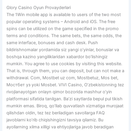
Glory Casino Oyun Provayderləri
The 1Win mobile app is available to users of the two most
popular operating systems – Android and iOS. The free
spins can be utilized on the game specified in the promo
terms and conditions. The same bets, the same odds, the
same interface, bonuses and cash desk. Push
bildirishnomalar yordamida siz yangi o’yinlar, bonuslar va
boshqa kazino yangiliklaridan xabardor bo’lishingiz
mumkin. You agree to use cookies by visiting this website.
That is, through them, you can deposit, but can not make a
withdrawal. Com, Mostbet uz com, Mostbetuz, Mos bet,
Мостбет уз yoki Mosbet. VIVI Casino, O’zbekistonning tez
rivojlanayotgan onlayn qimor bozorida mashhur o’yin
platformasi sifatida tanilgan. Ba’zi saytlarda bepul pul tikish
mumkin emas. Biroq, qo’llab quvvatlash xizmatiga murojaat
qilishdan oldin, tez tez beriladigan savollarga FAQ
javoblarni ko’rib chiqishingizni tavsiya qilamiz. Bu
ayollarning xilma xilligi va ehtiyojlariga javob beradigan