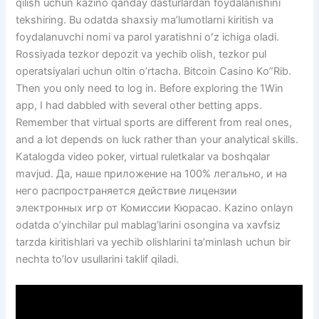
qilish uchun kazino qanday dasturlardan foydalanishini
tekshiring. Bu odatda shaxsiy maʼlumotlarni kiritish va
foydalanuvchi nomi va parol yaratishni oʻz ichiga oladi.
Rossiyada tezkor depozit va yechib olish, tezkor pul
operatsiyalari uchun oltin o’rtacha. Bitcoin Casino Ko”Rib.
Then you only need to log in. Before exploring the 1Win
app, I had dabbled with several other betting apps.
Remember that virtual sports are different from real ones,
and a lot depends on luck rather than your analytical skills.
Katalogda video poker, virtual ruletkalar va boshqalar
mavjud. Да, наше приложение на 100% легально, и на
него распространяется действие лицензии
электронных игр от Комиссии Кюрасао. Kazino onlayn
odatda o’yinchilar pul mablag’larini osongina va xavfsiz
tarzda kiritishlari va yechib olishlarini ta’minlash uchun bir
nechta to’lov usullarini taklif qiladi.