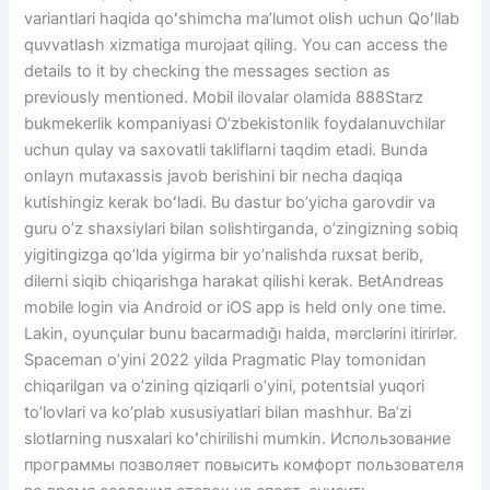
variantlari haqida qoʻshimcha maʼlumot olish uchun Qoʻllab
quvvatlash xizmatiga murojaat qiling. You can access the
details to it by checking the messages section as
previously mentioned. Mobil ilovalar olamida 888Starz
bukmekerlik kompaniyasi O’zbekistonlik foydalanuvchilar
uchun qulay va saxovatli takliflarni taqdim etadi. Bunda
onlayn mutaxassis javob berishini bir necha daqiqa
kutishingiz kerak boʻladi. Bu dastur bo’yicha garovdir va
guru o’z shaxsiylari bilan solishtirganda, o’zingizning sobiq
yigitingizga qo’lda yigirma bir yo’nalishda ruxsat berib,
dilerni siqib chiqarishga harakat qilishi kerak. BetAndreas
mobile login via Android or iOS app is held only one time.
Lakin, oyunçular bunu bacarmadığı halda, mərclərini itirirlər.
Spaceman o’yini 2022 yilda Pragmatic Play tomonidan
chiqarilgan va o’zining qiziqarli o’yini, potentsial yuqori
to’lovlari va ko’plab xususiyatlari bilan mashhur. Baʼzi
slotlarning nusxalari koʻchirilishi mumkin. Использование
программы позволяет повысить комфорт пользователя