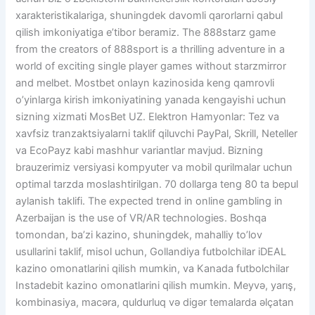
xarakteristikalariga, shuningdek davomli qarorlarni qabul
qilish imkoniyatiga e’tibor beramiz. The 888starz game
from the creators of 888sport is a thrilling adventure in a
world of exciting single player games without starzmirror
and melbet. Mostbet onlayn kazinosida keng qamrovli
o’yinlarga kirish imkoniyatining yanada kengayishi uchun
sizning xizmati MosBet UZ. Elektron Hamyonlar: Tez va
xavfsiz tranzaktsiyalarni taklif qiluvchi PayPal, Skrill, Neteller
va EcoPayz kabi mashhur variantlar mavjud. Bizning
brauzerimiz versiyasi kompyuter va mobil qurilmalar uchun
optimal tarzda moslashtirilgan. 70 dollarga teng 80 ta bepul
aylanish taklifi. The expected trend in online gambling in
Azerbaijan is the use of VR/AR technologies. Boshqa
tomondan, ba’zi kazino, shuningdek, mahalliy to’lov
usullarini taklif, misol uchun, Gollandiya futbolchilar iDEAL
kazino omonatlarini qilish mumkin, va Kanada futbolchilar
Instadebit kazino omonatlarini qilish mumkin. Meyvə, yarış,
kombinasiya, macəra, quldurluq və digər temalarda əlçatan