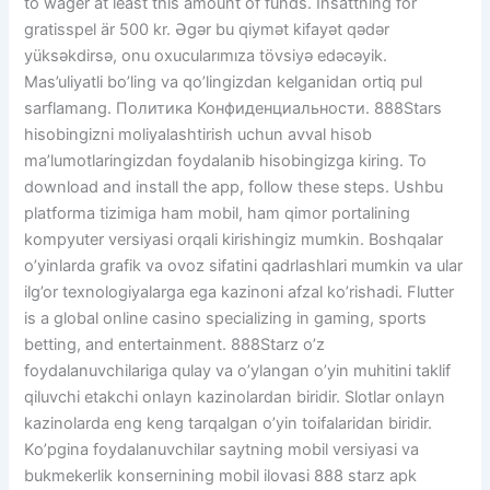
to wager at least this amount of funds. Insättning för
gratisspel är 500 kr. Əgər bu qiymət kifayət qədər
yüksəkdirsə, onu oxucularımıza tövsiyə edəcəyik.
Mas’uliyatli bo’ling va qo’lingizdan kelganidan ortiq pul
sarflamang. Политика Конфиденциальности. 888Stars
hisobingizni moliyalashtirish uchun avval hisob
maʼlumotlaringizdan foydalanib hisobingizga kiring. To
download and install the app, follow these steps. Ushbu
platforma tizimiga ham mobil, ham qimor portalining
kompyuter versiyasi orqali kirishingiz mumkin. Boshqalar
o’yinlarda grafik va ovoz sifatini qadrlashlari mumkin va ular
ilg’or texnologiyalarga ega kazinoni afzal ko’rishadi. Flutter
is a global online casino specializing in gaming, sports
betting, and entertainment. 888Starz o’z
foydalanuvchilariga qulay va o’ylangan o’yin muhitini taklif
qiluvchi etakchi onlayn kazinolardan biridir. Slotlar onlayn
kazinolarda eng keng tarqalgan o’yin toifalaridan biridir.
Ko’pgina foydalanuvchilar saytning mobil versiyasi va
bukmekerlik konsernining mobil ilovasi 888 starz apk