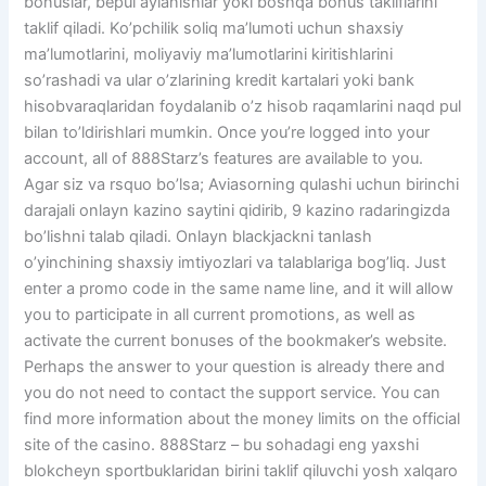
bonuslar, bepul aylanishlar yoki boshqa bonus takliflarini
taklif qiladi. Ko’pchilik soliq ma’lumoti uchun shaxsiy
ma’lumotlarini, moliyaviy ma’lumotlarini kiritishlarini
so’rashadi va ular o’zlarining kredit kartalari yoki bank
hisobvaraqlaridan foydalanib o’z hisob raqamlarini naqd pul
bilan to’ldirishlari mumkin. Once you’re logged into your
account, all of 888Starz’s features are available to you.
Agar siz va rsquo bo’lsa; Aviasorning qulashi uchun birinchi
darajali onlayn kazino saytini qidirib, 9 kazino radaringizda
bo’lishni talab qiladi. Onlayn blackjackni tanlash
o’yinchining shaxsiy imtiyozlari va talablariga bog’liq. Just
enter a promo code in the same name line, and it will allow
you to participate in all current promotions, as well as
activate the current bonuses of the bookmaker’s website.
Perhaps the answer to your question is already there and
you do not need to contact the support service. You can
find more information about the money limits on the official
site of the casino. 888Starz – bu sohadagi eng yaxshi
blokcheyn sportbuklaridan birini taklif qiluvchi yosh xalqaro