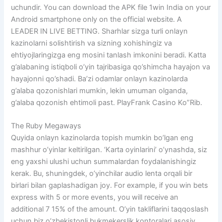
uchundir. You can download the APK file 1win India on your
Android smartphone only on the official website. A
LEADER IN LIVE BETTING. Sharhlar sizga turli onlayn
kazinolarni solishtirish va sizning xohishingiz va
ehtiyojlaringizga eng mosini tanlash imkonini beradi. Katta
g’alabaning istiqboli o’yin tajribasiga qo’shimcha hayajon va
hayajonni qo’shadi. Ba’zi odamlar onlayn kazinolarda
g’alaba qozonishlari mumkin, lekin umuman olganda,
g’alaba qozonish ehtimoli past. PlayFrank Casino Ko”Rib.
The Ruby Megaways
Quyida onlayn kazinolarda topish mumkin bo’lgan eng
mashhur o’yinlar keltirilgan. ‘Karta oyinlarini’ o’ynashda, siz
eng yaxshi ulushi uchun summalardan foydalanishingiz
kerak. Bu, shuningdek, o’yinchilar audio lenta orqali bir
birlari bilan gaplashadigan joy. For example, if you win bets
express with 5 or more events, you will receive an
additional 7 15% of the amount. O’yin takliflarini taqqoslash
uchun biz o’zbekistonli bukmekerslik kontoralari asosiy