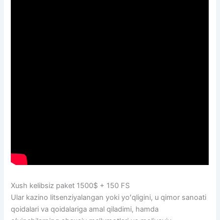
Xush kelibsiz paket 1500$ + 150 FS
Ular kazino litsenziyalangan yoki yoʻqligini, u qimor sanoati
qoidalari va qoidalariga amal qiladimi, hamda