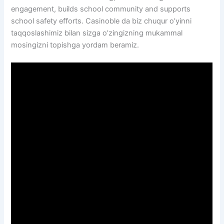
engagement, builds school community and supports
school safety efforts. Casinoble da biz chuqur o’yinni
taqqoslashimiz bilan sizga o’zingizning mukammal
mosingizni topishga yordam beramiz.