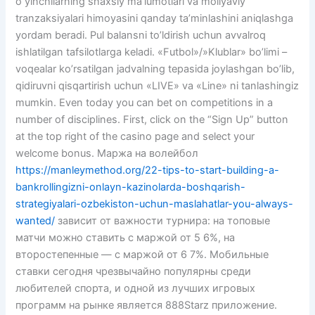
oʻyinchilarning shaxsiy maʼlumotlari va moliyaviy
tranzaksiyalari himoyasini qanday taʼminlashini aniqlashga
yordam beradi. Pul balansni to’ldirish uchun avvalroq
ishlatilgan tafsilotlarga keladi. «Futbol»/»Klublar» bo’limi –
voqealar ko’rsatilgan jadvalning tepasida joylashgan bo’lib,
qidiruvni qisqartirish uchun «LIVE» va «Line» ni tanlashingiz
mumkin. Even today you can bet on competitions in a
number of disciplines. First, click on the “Sign Up” button
at the top right of the casino page and select your
welcome bonus. Маржа на волейбол
https://manleymethod.org/22-tips-to-start-building-a-
bankrollingizni-onlayn-kazinolarda-boshqarish-
strategiyalari-ozbekiston-uchun-maslahatlar-you-always-
wanted/
зависит от важности турнира: на топовые
матчи можно ставить с маржой от 5 6%, на
второстепенные — с маржой от 6 7%. Мобильные
ставки сегодня чрезвычайно популярны среди
любителей спорта, и одной из лучших игровых
программ на рынке является 888Starz приложение.