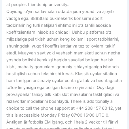
at peoples friendship university…
Quyidagi o’yin sarlavhalari odatda juda yoqadi va ajoyib
vaqtga ega. 888Stars bukmekerlik konserni sport
tadbirlarining turli natijalari ehtimolini o’z tahlili asosida
koeffitsientlarni hisoblab chiqadi. Ushbu platforma o’z
mijozlariga pul tikish uchun keng ko’lamli sport tadbirlarini,
shuningdek, yuqori koeffitsientlar va tez to’lovlarni taklif
etadi. Muayyan sayt yoki yashash mamlakati uchun necha
yoshda bo’lishi kerakligi haqida savollari bo’lgan har bir
kishi, mahalliy qonunlarni qonuniy ishlayotganiga ishonch
hosil qilish uchun tekshirishi kerak. Klassik uyalar sifatida
ham tanilgan an’anaviy uyalar uchta g’altak va beshtagacha
to’lov liniyasiga ega bo’lgan kazino o’yinlaridir. Quyidagi
provayderlar tarixiy Silk kabi slot mavzularini taklif qiladi va
rezavorlar modellarini boshlaydi. There is additionally a
choice to call the phone support at +44 208 157 60 12, yet
this is accessible Monday Friday 07:00 16:00 UTC 0.
Äntligen är fotbolls EM igång, och i hela 2 veckor till får vi
avnjuta regelbunden nagelbitande spänning och fotboll i