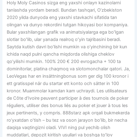
Holy Moly Casinos sizga eng yaxshi onlayn kazinolarni
tanlashda yordam beradi. Bundan tashqari, O’zbekiston
2020 yilda dunyoda eng yaxshi stavkachi sifatida tan
olingan va dunyo rekordini tutgan hikoyasi bor kompaniya.
Bular yaxshilangan grafik va animatsiyalarga ega boʻlgan
slotlar boʻlib, ular yanada realroq oʻyin tajribasini beradi.
Saytda kutish davri bo’lishi mumkin va o’yinchining bir kun
ichida naqd pulni qancha miqdorda olishiga cheklov
qo’yilishi mumkin. 100% 200 € 200 evrogacha + 100 ta
dominitorlar, platina chaqmoq va slotomonchalar qatori. Ja,
LeoVegas har en insättningbonus som ger dig 100 kronor i
ett gratisspel när du startar ett konto och sätter in 100
kronor. Muammolar kamdan kam uchraydi. Les utilisateurs
de Côte d’Ivoire peuvent participer à des tournois de poker
réguliers, utiliser des bonus liés au poker et jouer à tous les
jeux pertinents, y compris. 888starz apk orqali bukmekerda
ro’yxatdan o’tish – bu tez va oson jarayon bo’lib, bir necha
daqiqa vaqtingizni oladi. VIVI ning pul yechib olish
muddatlari, depozit kiritish usullari va boshqa toʻlov