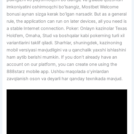
imkoniyatini oshirmoqchi bo’lsangiz, Mostbet Welcome
bonusi aynan sizga kerak bo’lgan narsadir. But as a general
rule, the application can run on later devices, all you need is
a stable Internet connection. Poker: Onlayn kazinolar Texas
Hold’em, Omaha, Stud va boshqalar kabi pokerning turli xil
variantlarini taklif qiladi. Sharhlar, shuningdek, kazinoning
mobil versiyasi mavjudligini va u qanchalik yaxshi ishlashini
ham aytib berishi mumkin. If you don’t already have an
account on our platform, you can create one using the
888starz mobile app. Ushbu maqolada o’yinlardan
zavqlanish oson va deyarli har qanday texnikada mavjud.