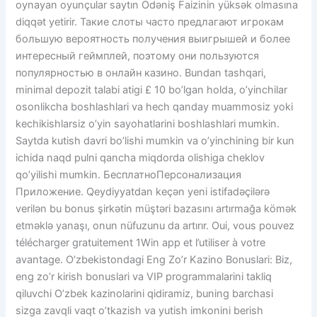
oynayan oyunçular saytın Ödəniş Faizinin yüksək olmasına
diqqət yetirir. Такие слоты часто предлагают игрокам
большую вероятность получения выигрышей и более
интересный геймплей, поэтому они пользуются
популярностью в онлайн казино. Bundan tashqari,
minimal depozit talabi atigi £ 10 bo’lgan holda, o’yinchilar
osonlikcha boshlashlari va hech qanday muammosiz yoki
kechikishlarsiz o’yin sayohatlarini boshlashlari mumkin.
Saytda kutish davri bo’lishi mumkin va o’yinchining bir kun
ichida naqd pulni qancha miqdorda olishiga cheklov
qo’yilishi mumkin. БесплатноПерсонализация
Приложение. Qeydiyyatdan keçən yeni istifadəçilərə
verilən bu bonus şirkətin müştəri bazasını artırmağa kömək
etməklə yanaşı, onun nüfuzunu da artırır. Oui, vous pouvez
télécharger gratuitement 1Win app et l’utiliser à votre
avantage. O’zbekistondagi Eng Zo’r Kazino Bonuslari: Biz,
eng zo’r kirish bonuslari va VIP programmalarini takliq
qiluvchi O’zbek kazinolarini qidiramiz, buning barchasi
sizga zavqli vaqt o’tkazish va yutish imkonini berish