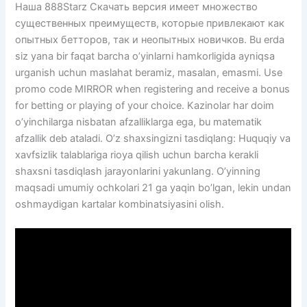
Наша 888Starz Скачать версия имеет множество
существенных преимуществ, которые привлекают как
опытных бетторов, так и неопытных новичков. Bu erda
siz yana bir faqat barcha o’yinlarni hamkorligida ayniqsa
urganish uchun maslahat beramiz, masalan, emasmi. Use
promo code MIRROR when registering and receive a bonus
for betting or playing of your choice. Kazinolar har doim
o’yinchilarga nisbatan afzalliklarga ega, bu matematik
afzallik deb ataladi. O’z shaxsingizni tasdiqlang: Huquqiy va
xavfsizlik talablariga rioya qilish uchun barcha kerakli
shaxsni tasdiqlash jarayonlarini yakunlang. O’yinning
maqsadi umumiy ochkolari 21 ga yaqin bo’lgan, lekin undan
oshmaydigan kartalar kombinatsiyasini olish.