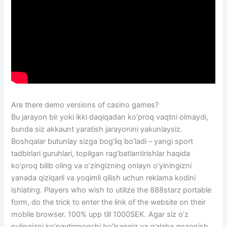
Are there demo versions of casino games?
Bu jarayon bir yoki ikki daqiqadan ko’proq vaqtni olmaydi,
bunda siz akkaunt yaratish jarayonini yakunlaysiz.
Boshqalar butunlay sizga bog’liq bo’ladi – yangi sport
tadbirlari guruhlari, topilgan rag’batlantirishlar haqida
ko’proq bilib oling va o’zingizning onlayn o’yiningizni
yanada qiziqarli va yoqimli qilish uchun reklama kodini
ishlating. Players who wish to utilize the 888starz portable
form, do the trick to enter the link of the website on their
mobile browser. 100% upp till 1000SEK. Agar siz o’z
pulingizni ko’paytirmoqchi bo’lsangiz va g’alaba qozonish