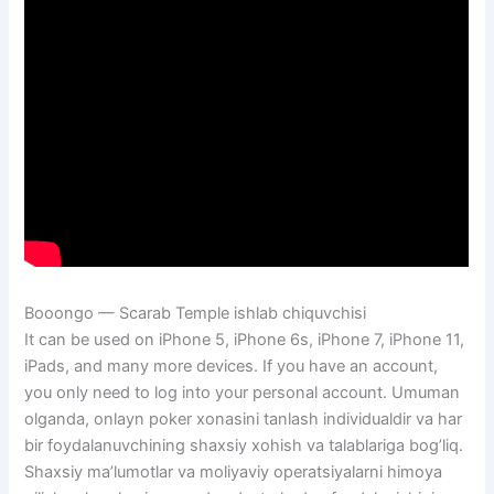
Booongo — Scarab Temple ishlab chiquvchisi
It can be used on iPhone 5, iPhone 6s, iPhone 7, iPhone 11,
iPads, and many more devices. If you have an account,
you only need to log into your personal account. Umuman
olganda, onlayn poker xonasini tanlash individualdir va har
bir foydalanuvchining shaxsiy xohish va talablariga bog’liq.
Shaxsiy ma’lumotlar va moliyaviy operatsiyalarni himoya