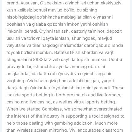
brend. Xususan, O’zbekiston o’yinchilari uchun eksklyuziv
xush kelibsiz bonusi mavjud bo’lib, bu sizning
hisobingizdagi qo’shimcha mablag’lar bilan o’ynashni
boshlash va g’alaba qozonish imkoniyatini oshirish
imkonini beradi. O’yinni tanlash, dasturiy ta’minot, depozit
usullari va to’lovni qayta ishlash, shuningdek, mavjud
valyutalar va tillar haqidagi ma’lumotlar qaror qabul qilishda
foydali bo’lishi mumkin. Batafsil tikish shartlari va vaqt
chegaralarini 888Starz veb saytida topish mumkin. Ushbu
provayderlar, ishonchli olayn kazinoning obro’sini
aniqlashda juda katta rol o’ynaydi va o’yinchilarga bir
vaqtning o’zida ham qiziq ham adolatli bo’lgan, yuqori
darajadagi o’yinlardan foydalanish imkonini yaratadi. These
include sports betting in both pre match and live formats,
casino and live casino, as well as virtual sports betting.
When we started Gambless, we somewhat overestimated
the interest of the industry in supporting a tool designed to
help those dealing with gambling addiction. Much more
than wireless screen mirroring, Vivi encourages classroom