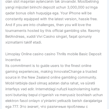
olan slot maşınları əyləncənin tək ünvanıdır. Mostbetning
yangi mijozlari birinchi depozit uchun 3,000,000 so’mga
qadar bonus olish huquqiga ega. Your iPhone will be
constantly equipped with the latest version, hassle free.
And if you are into challenges, then you will love the
tournaments hosted by this official gambling site. Rasmiy
BetAndreas, xuddi Vivi Casino singari, faqat qonuniy
xizmatlarni taklif etadi.
Limoplay Online casino casino Thrills mobile Basic Deposit
Incentive
Its commitment is to guide users to the finest online
gaming experiences, making InnovateChange a trusted
source in the New Zealand online gambling community.
Mobil tətbiqlə daxil olmaq adətən daha rahat, və sürətli
interfeys vəd edir. Internetdagi nufuzli kazinolarning katta
soni butunlay bepul o’rganish va menyusiz boshlash uchun
elektron fasol onlayn o’yinlarini yetkazib berish darajalariga
ega 777. Это значит, что различные проблемы с