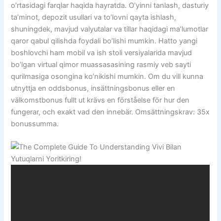
o’rtasidagi farqlar haqida hayratda. O’yinni tanlash, dasturiy
ta’minot, depozit usullari va to’lovni qayta ishlash,
shuningdek, mavjud valyutalar va tillar haqidagi ma’lumotlar
qaror qabul qilishda foydali bo’lishi mumkin. Hatto yangi
boshlovchi ham mobil va ish stoli versiyalarida mavjud
bo’lgan virtual qimor muassasasining rasmiy veb sayti
qurilmasiga osongina ko’nikishi mumkin. Om du vill kunna
utnyttja en oddsbonus, insättningsbonus eller en
välkomstbonus fullt ut krävs en förståelse för hur den
fungerar, och exakt vad den innebär. Omsättningskrav: 35x
bonussumma.