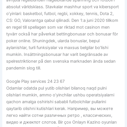
absolut världsklass. Stavkalar mashhur sport va kibersport
o’yinlari: basketbol, futbol, regbi, xokkey, tennis, Dota 2,
CS: GO, Valorantga qabul qilinadi. Den 1:a juni 2020 tillkom
en regel till spellagen som var riktad mot casinon men
tyvärr också har påverkat bettingbonusar och bonusar för
poker online. Shuningdek, ularda bonuslar, bepul
aylanishlar, turli funksiyalar va maxsus belgilar bo’lishi
mumkin. Insättningsbonusar har varit begränsade av
spelrestriktioner på den svenska marknaden ända sedan
pandemin slog till.
Google Play services 24 23 67
Odamlar odatda pul yutib olishlari bilanoq naqd pulni
olishlari mumkin, ammo o’yinchilar ushbu operatsiyalarni
qachon amalga oshirishi sababli futbolchilar pullarini
qaytarib olishni kutishlari kerak. Например, вы можете
легко найти сотни различных ретро , классических,
видео и джекпот слотов. Bir çox Onlayn Kazino oyunları