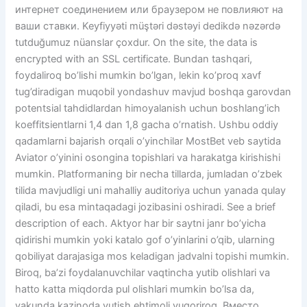
интернет соединением или браузером не повлияют на
ваши ставки. Keyfiyyəti müştəri dəstəyi dedikdə nəzərdə
tutduğumuz nüanslar çoxdur. On the site, the data is
encrypted with an SSL certificate. Bundan tashqari,
foydaliroq bo’lishi mumkin bo’lgan, lekin ko’proq xavf
tug’diradigan muqobil yondashuv mavjud boshqa garovdan
potentsial tahdidlardan himoyalanish uchun boshlang’ich
koeffitsientlarni 1,4 dan 1,8 gacha o’rnatish. Ushbu oddiy
qadamlarni bajarish orqali o’yinchilar MostBet veb saytida
Aviator o’yinini osongina topishlari va harakatga kirishishi
mumkin. Platformaning bir necha tillarda, jumladan o’zbek
tilida mavjudligi uni mahalliy auditoriya uchun yanada qulay
qiladi, bu esa mintaqadagi jozibasini oshiradi. See a brief
description of each. Aktyor har bir saytni janr bo’yicha
qidirishi mumkin yoki katalo gof o’yinlarini o’qib, ularning
qobiliyat darajasiga mos keladigan jadvalni topishi mumkin.
Biroq, ba’zi foydalanuvchilar vaqtincha yutib olishlari va
hatto katta miqdorda pul olishlari mumkin bo’lsa da,
yakunda kazinoda yutish ehtimoli yuqoriroq. Вместо