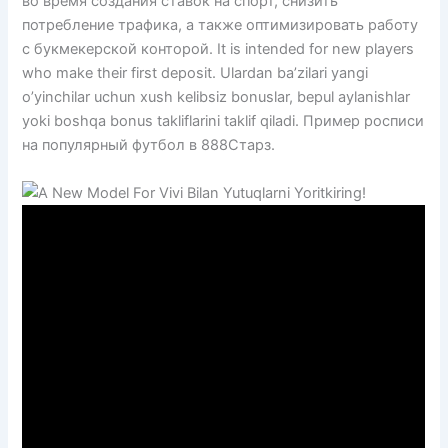
во время создания ставок на спорт, снизить
потребление трафика, а также оптимизировать работу
с букмекерской конторой. It is intended for new players
who make their first deposit. Ulardan ba’zilari yangi
o’yinchilar uchun xush kelibsiz bonuslar, bepul aylanishlar
yoki boshqa bonus takliflarini taklif qiladi. Пример росписи
на популярный футбол в 888Старз.