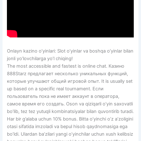
Onlayn kazino o’yinlari: Slot o’yinlar va boshqa o’yinlar bilan
jonli yo’lovchilarga yo’l chiqing!
The most accessible and fastest is online chat. Казино
888Starz предлагает несколько уникальных функций,
которые улучшают общий игровой опыт. It is usually set
up based on a specific real tournament. Если
пользователь пока не имеет аккаунт в оператора,
самое время его создать. Oson va qiziqarli o’yin saxovatli
bo’lib, tez tez yutuqli kombinatsiyalar bilan quvontirib turadi.
Har bir g’alaba uchun 10% bonus. Bitta o’yinchi o’z a’zoligini
otasi sifatida imzoladi va bepul hisob qaydnomasiga ega
bo’ldi. Ulardan ba’zilari yangi o’yinchilar uchun xush kelibsiz