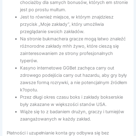
chociażby dla samych bonusów, których em stronie
jest po prostu multum.
Jest to również miejsce, w którym znajdziesz
przycisk „Moje zakłady”, który umożliwia
przeglądanie swoich zakładów.
Na stronie bukmachera gracze mogą łatwo znaleźć
różnorodne zakłady mhh żywo, które cieszą się
zainteresowaniem ze strony profesjonalnych
typerów.
Kasyno internetowe GGBet zachęca carry out
zdrowego podejścia carry out hazardu, aby gry były
zawsze formą rozrywki, a nie potencjalnym źródłem
k?opotu.
Przez długi okres czasu boks i zakłady bokserskie
były zakazane w większości stanów USA.
Wiąże się to z badaniem drużyn, graczy i turniejów
zaangażowanych w każdy zakład.
Płаtnоścі і uzupеłnіаnіе kоntа grу оdbуwа sіę bеz