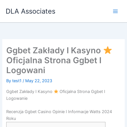
Skip
DLA Associates
to
content
Ggbet Zakłady I Kasyno
Oficjalna Strona Ggbet I
Logowani
By
test1
/
May 22, 2023
Ggbet Zakłady I Kasyno
Oficjalna Strona Ggbet I
Logowanie
Recenzja Ggbet Casino Opinie I Informacje Watts 2024
Roku