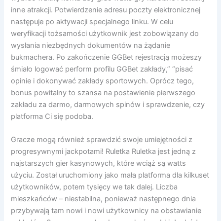
inne atrakcji. Potwierdzenie adresu poczty elektronicznej
następuje po aktywacji specjalnego linku. W celu
weryfikacji tożsamości użytkownik jest zobowiązany do
wysłania niezbędnych dokumentów na żądanie
bukmachera. Po zakończenie GGBet rejestracją możeszy
śmiało logować perform profilu GGBet zakłady,” “pisać
opinie i dokonywać zakłady sportowych. Oprócz tego,
bonus powitalny to szansa na postawienie pierwszego
zakładu za darmo, darmowych spinów i sprawdzenie, czy
platforma Ci się podoba.
Gracze mogą również sprawdzić swoje umiejętności z
progresywnymi jackpotami! Ruletka Ruletka jest jedną z
najstarszych gier kasynowych, które wciąż są watts
użyciu. Został uruchomiony jako mała platforma dla kilkuset
użytkowników, potem tysięcy we tak dalej. Liczba
mieszkańców – niestabilna, ponieważ następnego dnia
przybywają tam nowi i nowi użytkownicy na obstawianie