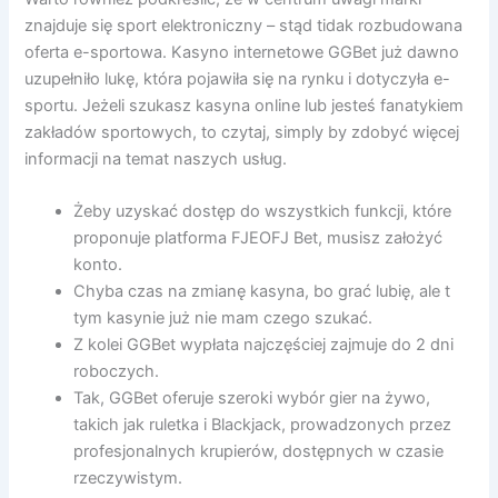
znajduje się sport elektroniczny – stąd tidak rozbudowana
oferta e-sportowa. Kasyno internetowe GGBet już dawno
uzupełniło lukę, która pojawiła się na rynku i dotyczyła e-
sportu. Jeżeli szukasz kasyna online lub jesteś fanatykiem
zakładów sportowych, to czytaj, simply by zdobyć więcej
informacji na temat naszych usług.
Żeby uzyskać dostęp do wszystkich funkcji, które
proponuje platforma FJEOFJ Bet, musisz założyć
konto.
Chyba czas na zmianę kasyna, bo grać lubię, ale t
tym kasynie już nie mam czego szukać.
Z kolei GGBet wypłata najczęściej zajmuje do 2 dni
roboczych.
Tak, GGBet oferuje szeroki wybór gier na żywo,
takich jak ruletka i Blackjack, prowadzonych przez
profesjonalnych krupierów, dostępnych w czasie
rzeczywistym.