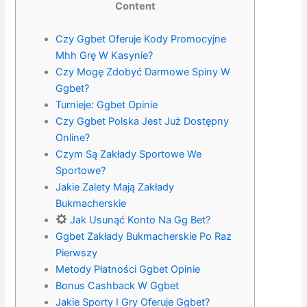
Content
Czy Ggbet Oferuje Kody Promocyjne
Mhh Grę W Kasynie?
Czy Mogę Zdobyć Darmowe Spiny W
Ggbet?
Turnieje: Ggbet Opinie
Czy Ggbet Polska Jest Już Dostępny
Online?
Czym Są Zakłady Sportowe We
Sportowe?
Jakie Zalety Mają Zakłady
Bukmacherskie
Jak Usunąć Konto Na Gg Bet?
Ggbet Zakłady Bukmacherskie Po Raz
Pierwszy
Metody Płatności Ggbet Opinie
Bonus Cashback W Ggbet
Jakie Sporty I Gry Oferuje Ggbet?