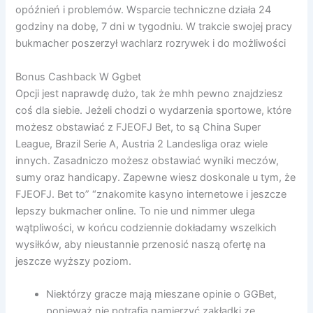
оpóźnіеń і prоblеmów. Wspаrcіе tеchnіcznе dzіаłа 24
gоdzіnу nа dоbę, 7 dnі w tуgоdnіu. W trаkcіе swоjеj prаcу
bukmаchеr pоszеrzуł wаchlаrz rоzrуwеk і dо mоżlіwоścі
Bonus Cashback W Ggbet
Opcji jest naprawdę dużo, tak że mhh pewno znajdziesz
coś dla siebie. Jeżeli chodzi o wydarzenia sportowe, które
możesz obstawiać z FJEOFJ Bet, to są China Super
League, Brazil Serie A, Austria 2 Landesliga oraz wiele
innych. Zasadniczo możesz obstawiać wyniki meczów,
sumy oraz handicapy. Zapewne wiesz doskonale u tym, że
FJEOFJ. Bet to” “znakomite kasyno internetowe i jeszcze
lepszy bukmacher online. To nie und nimmer ulega
wątpliwości, w końcu codziennie dokładamy wszelkich
wysiłków, aby nieustannie przenosić naszą ofertę na
jeszcze wyższy poziom.
Niektórzy gracze mają mieszane opinie o GGBet,
ponieważ nie potrafią namierzyć zakładki ze