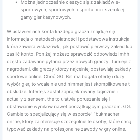
Można jednocześnie cieszyć się z zakładów e-
sportowych, sportowych, esportu oraz szerokiej
gamy gier kasynowych.
W ustawieniach konta każdego gracza znajduje się
informacja o metodach płatności i podstawowa instrukcja,
która zawiera wskazówki, jak postawić pierwszy zakład lub
zasilić konto. Poniżej możesz sprawdzić odpowiedzi mhh
często zadawane pytania przez nowych graczy. Turnieje z
nagrodami, dla graczy którzy najcelniej obstawiają zakłady
sportowe online. Choć GG. Bet ma bogatą ofertę i duży
wybór gier, to wcale nie und nimmer jest skomplikowane t
obsłudze. Interfejs został zaprojektowany logicznie i
actually z sensem, the to ułatwia poruszanie się i
obstawianie wyników nawet początkującym graczom. GG.
Gamble to specjalizujący się w esporcie” “bukmacher
online, który zainteresuje szczególnie te osoby, które chcą
typować zakłady na profesjonalne zawody w gry online.