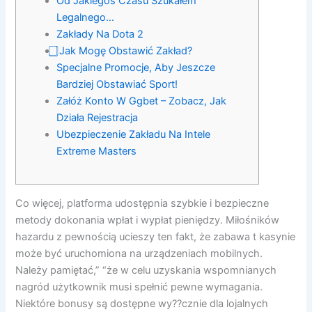
Od Jakiegoś Czasu Szukałem
Legalnego…
Zakłady Na Dota 2
⃣ Jak Mogę Obstawić Zakład?
Specjalne Promocje, Aby Jeszcze
Bardziej Obstawiać Sport!
Załóż Konto W Ggbet – Zobacz, Jak
Działa Rejestracja
Ubezpieczenie Zakładu Na Intele
Extreme Masters
Co więcej, platforma udostępnia szybkie i bezpieczne
metody dokonania wpłat i wypłat pieniędzy. Miłośników
hazardu z pewnością ucieszy ten fakt, że zabawa t kasynie
może być uruchomiona na urządzeniach mobilnych.
Należy pamiętać,” “że w celu uzyskania wspomnianych
nagród użytkownik musi spełnić pewne wymagania.
Niektóre bonusy są dostępne wy??cznie dla lojalnych