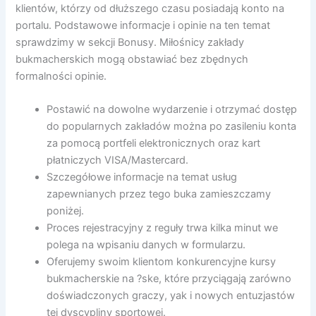
klientów, którzy od dłuższego czasu posiadają konto na
portalu. Podstawowe informacje i opinie na ten temat
sprawdzimy w sekcji Bonusy. Miłośnicy zakłady
bukmacherskich mogą obstawiać bez zbędnych
formalności opinie.
Postawić na dowolne wydarzenie i otrzymać dostęp
do popularnych zakładów można po zasileniu konta
za pomocą portfeli elektronicznych oraz kart
płatniczych VISA/Mastercard.
Szczegółowe informacje na temat usług
zapewnianych przez tego buka zamieszczamy
poniżej.
Proces rejestracyjny z reguły trwa kilka minut we
polega na wpisaniu danych w formularzu.
Oferujemy swoim klientom konkurencyjne kursy
bukmacherskie na ?ske, które przyciągają zarówno
doświadczonych graczy, yak i nowych entuzjastów
tej dyscypliny sportowej.