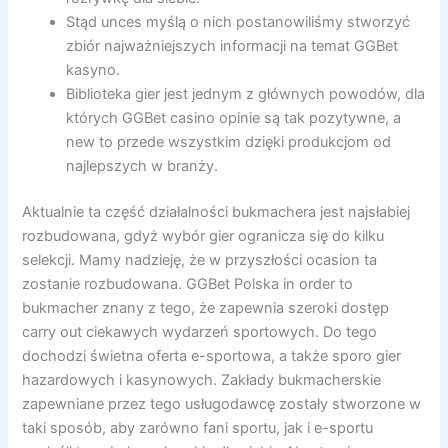
Stąd unces myślą o nich postanowiliśmy stworzyć
zbiór najważniejszych informacji na temat GGBet
kasyno.
Biblioteka gier jest jednym z głównych powodów, dla
których GGBet casino opinie są tak pozytywne, a
new to przede wszystkim dzięki produkcjom od
najlepszych w branży.
Aktualnie ta część działalności bukmachera jest najsłabiej
rozbudowana, gdyż wybór gier ogranicza się do kilku
selekcji. Mamy nadzieję, że w przyszłości ocasion ta
zostanie rozbudowana. GGBet Polska in order to
bukmacher znany z tego, że zapewnia szeroki dostęp
carry out ciekawych wydarzeń sportowych. Do tego
dochodzi świetna oferta e-sportowa, a także sporo gier
hazardowych i kasynowych. Zakłady bukmacherskie
zapewniane przez tego usługodawcę zostały stworzone w
taki sposób, aby zarówno fani sportu, jak i e-sportu