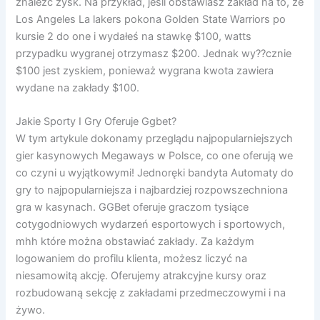
znaleźć zysk. Na przykład, jeśli obstawiasz zakład na to, że
Los Angeles La lakers pokona Golden State Warriors po
kursie 2 do one i wydałeś na stawkę $100, watts
przypadku wygranej otrzymasz $200. Jednak wy??cznie
$100 jest zyskiem, ponieważ wygrana kwota zawiera
wydane na zakłady $100.
Jakie Sporty I Gry Oferuje Ggbet?
W tym artykule dokonamy przeglądu najpopularniejszych
gier kasynowych Megaways w Polsce, co one oferują we
co czyni u wyjątkowymi! Jednoręki bandyta Automaty do
gry to najpopularniejsza i najbardziej rozpowszechniona
gra w kasynach. GGBet oferuje graczom tysiące
cotygodniowych wydarzeń esportowych i sportowych,
mhh które można obstawiać zakłady. Za każdym
logowaniem do profilu klienta, możesz liczyć na
niesamowitą akcję. Oferujemy atrakcyjne kursy oraz
rozbudowaną sekcję z zakładami przedmeczowymi i na
żywo.