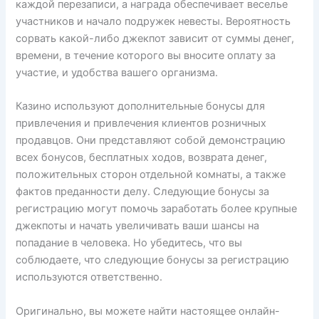
каждой перезаписи, а награда обеспечивает веселье
участников и начало подружек невесты. Вероятность
сорвать какой-либо джекпот зависит от суммы денег,
времени, в течение которого вы вносите оплату за
участие, и удобства вашего организма.
Казино используют дополнительные бонусы для
привлечения и привлечения клиентов розничных
продавцов. Они представляют собой демонстрацию
всех бонусов, бесплатных ходов, возврата денег,
положительных сторон отдельной комнаты, а также
фактов преданности делу. Следующие бонусы за
регистрацию могут помочь заработать более крупные
джекпоты и начать увеличивать ваши шансы на
попадание в человека. Но убедитесь, что вы
соблюдаете, что следующие бонусы за регистрацию
используются ответственно.
Оригинально, вы можете найти настоящее онлайн-