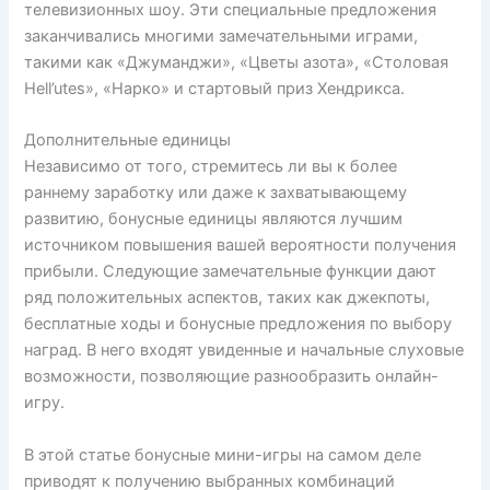
телевизионных шоу. Эти специальные предложения
заканчивались многими замечательными играми,
такими как «Джуманджи», «Цветы азота», «Столовая
Hell’utes», «Нарко» и стартовый приз Хендрикса.
Дополнительные единицы
Независимо от того, стремитесь ли вы к более
раннему заработку или даже к захватывающему
развитию, бонусные единицы являются лучшим
источником повышения вашей вероятности получения
прибыли. Следующие замечательные функции дают
ряд положительных аспектов, таких как джекпоты,
бесплатные ходы и бонусные предложения по выбору
наград. В него входят увиденные и начальные слуховые
возможности, позволяющие разнообразить онлайн-
игру.
В этой статье бонусные мини-игры на самом деле
приводят к получению выбранных комбинаций