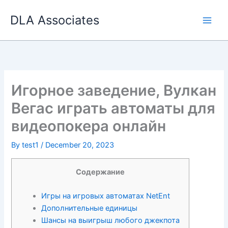
Skip
DLA Associates
to
content
Игорное заведение, Вулкан
Вегас играть автоматы для
видеопокера онлайн
By
test1
/
December 20, 2023
Содержание
Игры на игровых автоматах NetEnt
Дополнительные единицы
Шансы на выигрыш любого джекпота