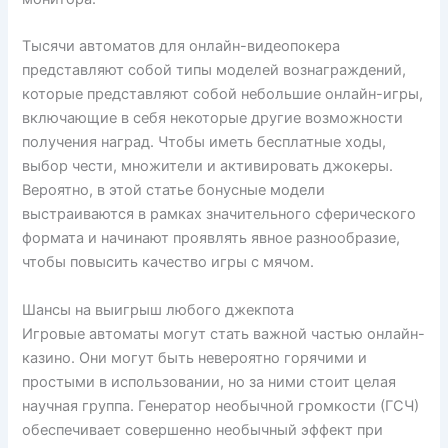
Тысячи автоматов для онлайн-видеопокера
представляют собой типы моделей вознаграждений,
которые представляют собой небольшие онлайн-игры,
включающие в себя некоторые другие возможности
получения наград. Чтобы иметь бесплатные ходы,
выбор чести, множители и активировать джокеры.
Вероятно, в этой статье бонусные модели
выстраиваются в рамках значительного сферического
формата и начинают проявлять явное разнообразие,
чтобы повысить качество игры с мячом.
Шансы на выигрыш любого джекпота
Игровые автоматы могут стать важной частью онлайн-
казино. Они могут быть невероятно горячими и
простыми в использовании, но за ними стоит целая
научная группа. Генератор необычной громкости (ГСЧ)
обеспечивает совершенно необычный эффект при