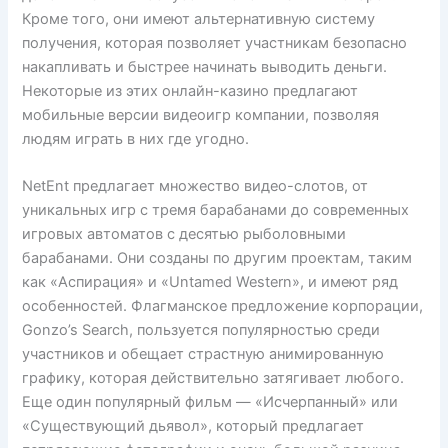
Кроме того, они имеют альтернативную систему
получения, которая позволяет участникам безопасно
накапливать и быстрее начинать выводить деньги.
Некоторые из этих онлайн-казино предлагают
мобильные версии видеоигр компании, позволяя
людям играть в них где угодно.
NetEnt предлагает множество видео-слотов, от
уникальных игр с тремя барабанами до современных
игровых автоматов с десятью рыболовными
барабанами. Они созданы по другим проектам, таким
как «Аспирация» и «Untamed Western», и имеют ряд
особенностей. Флагманское предложение корпорации,
Gonzo’s Search, пользуется популярностью среди
участников и обещает страстную анимированную
графику, которая действительно затягивает любого.
Еще один популярный фильм — «Исчерпанный» или
«Существующий дьявол», который предлагает