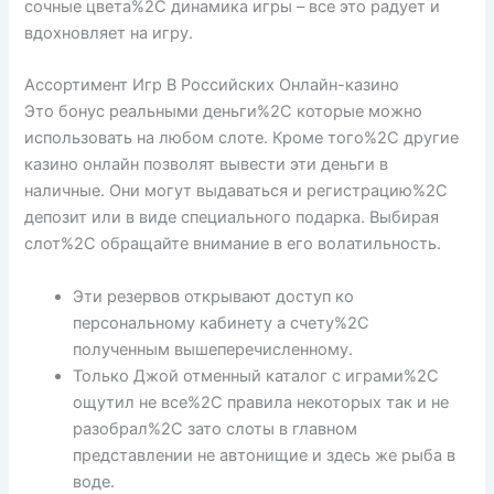
сочные цвета%2C динамика игры – все это радует и
вдохновляет на игру.
Ассортимент Игр В Российских Онлайн-казино
Это бонус реальными деньги%2C которые можно
использовать на любом слоте. Кроме того%2C другие
казино онлайн позволят вывести эти деньги в
наличные. Они могут выдаваться и регистрацию%2C
депозит или в виде специального подарка. Выбирая
слот%2C обращайте внимание в его волатильность.
Эти резервов открывают доступ ко
персональному кабинету а счету%2C
полученным вышеперечисленному.
Только Джой отменный каталог с играми%2C
ощутил не все%2C правила некоторых так и не
разобрал%2C зато слоты в главном
представлении не автонищие и здесь же рыба в
воде.