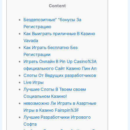
Content
Бездепозитные” “бонусы За
Регистрацию
Как Выиграть приличные В Казино
Vavada
Как Играть бесплатно Без
Регистрации
Играть Онлайн В Pin Up Casino%3A
официального Сайт Казино Пин Ап
Слоты От Ведущих разработчиков
Live Игры
Лучшие Слоты В Твоем своем
Социальном Казино!
невозможно Ли Играть в Азартные
Игры в Казино Fairspin%3F
Лучшие Разработчики Игрового
Софта