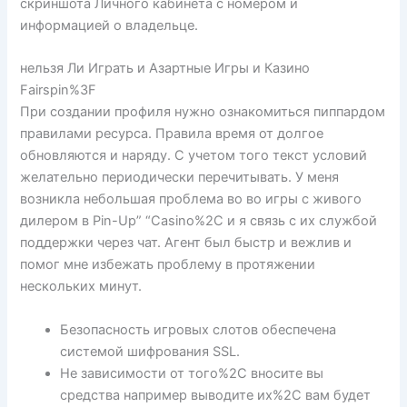
скриншота Личного кабинета с номером и
информацией о владельце.
нельзя Ли Играть и Азартные Игры и Казино
Fairspin%3F
При создании профиля нужно ознакомиться пиппардом
правилами ресурса. Правила время от долгое
обновляются и наряду. С учетом того текст условий
желательно периодически перечитывать. У меня
возникла небольшая проблема во во игры с живого
дилером в Pin-Up” “Casino%2C и я связь с их службой
поддержки через чат. Агент был быстр и вежлив и
помог мне избежать проблему в протяжении
нескольких минут.
Безопасность игровых слотов обеспечена
системой шифрования SSL.
Не зависимости от того%2C вносите вы
средства например выводите их%2C вам будет