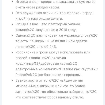
Игроки вносят средств и заказывают суммы со
счета через раздел кассы.
Это служившая отличной тренировкой перед
игрой на настоящие деньги.
Pin Up Casino – это платформа онлайн-
казино%2C запущенная и 2016 году.
Одноиз%2C вам понравится механика слота%2C
то есть” “выигрыши не по пяти или девяти
линиям%2C а по об 243.
Российские игроки могут использовать или
способы оплаты%2C включая
кредитные%2Fдебетовые карты%2C
электронные кошельки%2C такие как Paytm%2C
PhonePe%2C же банковские переводы.
Зависимости от того%2C найдем ли вы
мгновенные выигрыши или что-то более
затянутое%2C где обязательно найдется то%2C
что соответствует собственному стилю.