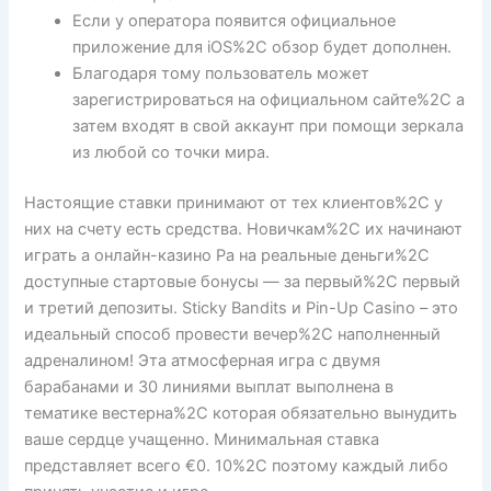
Если у оператора появится официальное
приложение для iOS%2C обзор будет дополнен.
Благодаря тому пользователь может
зарегистрироваться на официальном сайте%2C а
затем входят в свой аккаунт при помощи зеркала
из любой со точки мира.
Настоящие ставки принимают от тех клиентов%2C у
них на счету есть средства. Новичкам%2C их начинают
играть а онлайн-казино Ра на реальные деньги%2C
доступные стартовые бонусы — за первый%2C первый
и третий депозиты. Sticky Bandits и Pin-Up Casino – это
идеальный способ провести вечер%2C наполненный
адреналином! Эта атмосферная игра с двумя
барабанами и 30 линиями выплат выполнена в
тематике вестерна%2C которая обязательно вынудить
ваше сердце учащенно. Минимальная ставка
представляет всего €0. 10%2C поэтому каждый либо