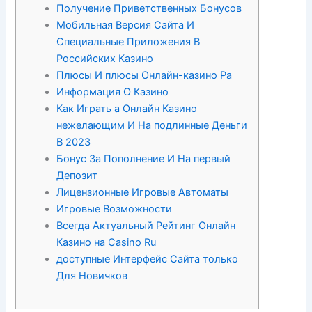
Получение Приветственных Бонусов
Мобильная Версия Сайта И
Специальные Приложения В
Российских Казино
Плюсы И плюсы Онлайн-казино Ра
Информация O Казино
Как Играть а Онлайн Казино
нежелающим И На подлинные Деньги
В 2023
Бонус За Пополнение И На первый
Депозит
Лицензионные Игровые Автоматы
Игровые Возможности
Всегда Актуальный Рейтинг Онлайн
Казино на Casino Ru
доступные Интерфейс Сайта только
Для Новичков