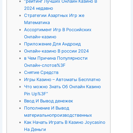
“рейтинг Лучших Онлайн Казино В
2024 недавно
Стратегии Азартных Игр же
Математика
Ассортимент Игр В Российских
Онлайн-казино
Приложение Для Андроид
Онлайн-казино В россии 2024
в Чем Причина Популярности
Онлайн-слотов%3F
Снятие Средств
Игры Казино – Автоматы Бесплатно
Что можно Знать Об Онлайн Казино
Pin Up%3F”
Ввод И Вывод денежек
Пополнение И Вывод
материальнопроизводственных
Как Начать Играть В Казино Joycasino
На Деньги