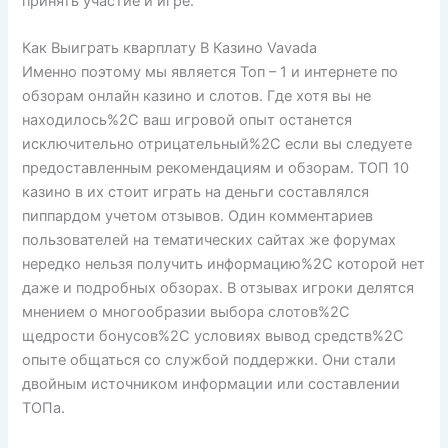
принять участие и игре.
Как Выиграть кварплату В Казино Vavada
Именно поэтому мы является Топ – 1 и интернете по
обзорам онлайн казино и слотов. Где хотя вы не
находилось%2C ваш игровой опыт останется
исключительно отрицательный%2C если вы следуете
предоставленным рекомендациям и обзорам. ТОП 10
казино в их стоит играть на деньги составлялся
пиппардом учетом отзывов. Один комментариев
пользователей на тематических сайтах же форумах
нередко нельзя получить информацию%2C которой нет
даже и подробных обзорах. В отзывах игроки делятся
мнением о многообразии выбора слотов%2C
щедрости бонусов%2C условиях вывод средств%2C
опыте общаться со службой поддержки. Они стали
двойным источником информации или составлении
ТОПа.