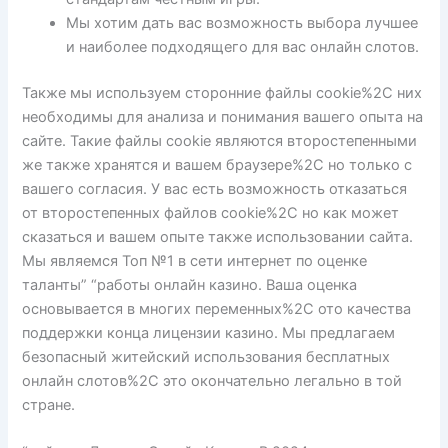
Мы хотим дать вас возможность выбора лучшее
и наиболее подходящего для вас онлайн слотов.
Также мы используем сторонние файлы cookie%2C них
необходимы для анализа и понимания вашего опыта на
сайте. Такие файлы cookie являются второстепенными
же также хранятся и вашем браузере%2C но только с
вашего согласия. У вас есть возможность отказаться
от второстепенных файлов cookie%2C но как может
сказаться и вашем опыте также использовании сайта.
Мы являемся Топ №1 в сети интернет по оценке
таланты” “работы онлайн казино. Ваша оценка
основывается в многих переменных%2C ото качества
поддержки конца лицензии казино. Мы предлагаем
безопасный житейский использования бесплатных
онлайн слотов%2C это окончательно легально в той
стране.