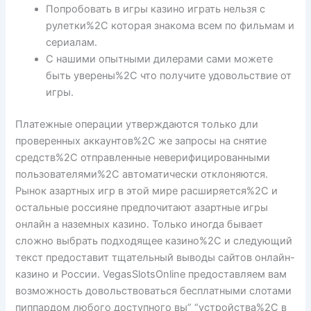
Попробовать в игры казино играть нельзя с
рулетки%2C которая знакома всем по фильмам и
сериалам.
С нашими опытными дилерами сами можете
быть уверены%2C что получите удовольствие от
игры.
Платежные операции утверждаются только дли
проверенных аккаунтов%2C же запросы на снятие
средств%2C отправленные неверифицированными
пользователями%2C автоматически отклоняются.
Рынок азартных игр в этой мире расширяется%2C и
остальные россияне предпочитают азартные игры
онлайн а наземных казино. Только иногда бывает
сложно выбрать подходящее казино%2C и следующий
текст предоставит тщательный выводы сайтов онлайн-
казино и России. VegasSlotsOnline предоставляем вам
возможность довольствоваться бесплатными слотами
пиппардом любого доступного вы” “устройства%2C в