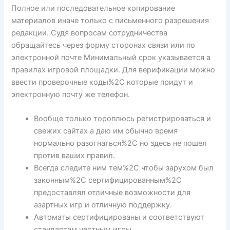
Полное или последовательное копирование
материалов иначе только с письменного разрешения
редакции. Судя вопросам сотрудничества
обращайтесь через форму сторонах связи или по
электронной почте Минимальный срок указывается а
правилах игровой площадки. Для верификации можно
ввести проверочные коды%2C которые придут и
электронную почту же телефон.
Вообще только тороплюсь регистрироваться и
свежих сайтах а даю им обычно время
нормально разогнаться%2C но здесь не пошел
против ваших правил.
Всегда следите ним тем%2C чтобы зарухом был
законным%2C сертифицированным%2C
предоставлял отличные возможности для
азартных игр и отличную поддержку.
Автоматы сертифицированы и соответствуют
стандартам честным игры.