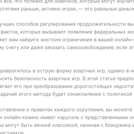
и все, что полезно для новичков, которые могут изучи
тятами раньше, активно играя, — это реальные деньги
учших способов регулирования продолжительности вы
 фактов, которые вызывают появление федеральных эк
ляет вам найдите жесткие ограничения в вашей онлайн-
у счету или даже заказать самоосвобождение, если э
превратилось в острую форму азартных игр, однако в 
сить безопасность азартных игр. В этой статье предпо
егает его при преобразовании дорогостоящих недоста
адачей этого метода будет ознакомление с политикой
дставление о правилах каждого округления, вы можете
и онлайн-казино имеют карусель с представленными 
 могут быть вечной классикой, начиная с блэкджека 
частников.