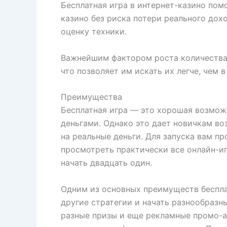
Бесплатная игра в интернет-казино пом
казино без риска потери реального дохо
оценку техники.
Важнейшим фактором роста количества 
что позволяет им искать их легче, чем в
Преимущества
Бесплатная игра — это хорошая возможн
деньгами. Однако это дает новичкам во
на реальные деньги. Для запуска вам п
просмотреть практически все онлайн-и
начать двадцать один.
Одним из основных преимуществ бесплат
другие стратегии и начать разнообразн
разные призы и еще рекламные промо-ак