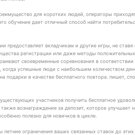
преимущество для коротких людей, операторы приходят 
что обучение дает отличный способ найти потребительс
ии предоставляет вкладчикам и другие игры, не ставя 
ущества регистрации или даже методы положительных
раивают своевременные соревнования в соответствии 
, когда успешные люди с наибольшим количеством дене
а подарки в качестве бесплатного повтора. пишет, сп
существующих участников получить бесплатное удоволь
 также вознаграждение за депозит, которое улучшает н
особенно полезно для новичков в цикле.
ы летние ограничения ваших связанных ставок до этих