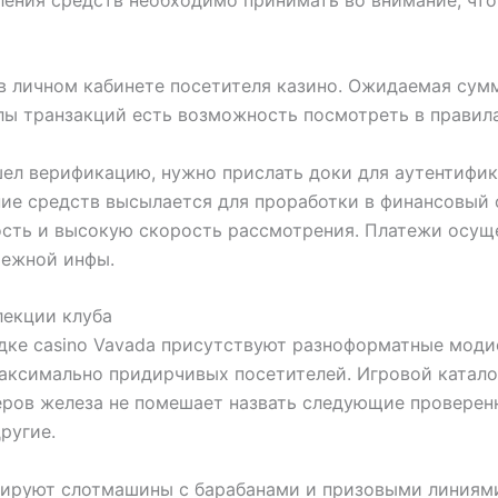
 в личном кабинете посетителя казино. Ожидаемая су
ы транзакций есть возможность посмотреть в правила
шел верификацию, нужно прислать доки для аутентифик
ние средств высылается для проработки в финансовый 
ность и высокую скорость рассмотрения. Платежи осу
тежной инфы.
лекции клуба
дке casino Vavada присутствуют разноформатные мод
аксимально придирчивых посетителей. Игровой катало
ров железа не помешает назвать следующие проверен
ругие.
ируют слотмашины с барабанами и призовыми линиями.