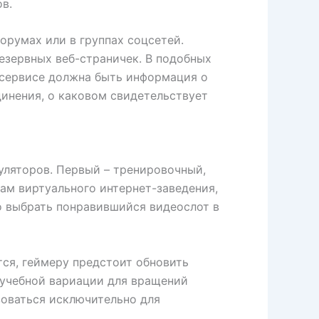
в.
орумах или в группах соцсетей.
езервных веб-страничек. В подобных
н-сервисе должна быть информация о
инения, о каковом свидетельствует
уляторов. Первый – тренировочный,
ам виртуального интернет-заведения,
о выбрать понравившийся видеослот в
тся, геймеру предстоит обновить
В учебной вариации для вращений
зоваться исключительно для