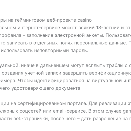
ы на гейминговом веб-проекте casino
альном интернет-сервисе может всякий 18-летний и с
рофайла – заполнение электронной анкеты. Пользова
чего записать в отдельных полях персональные данные.
 использовать неповторимый пароль.
туальной, иначе в дальнейшем могут всплыть траблы с
я создания учетной записи завершить верификационну
геймера. Чтобы идентифицироваться на виртуальной ин
очего удостоверяющего документа.
ции на сертифицированном портале. Для реализации 
лярных соцсетей или email-сервисе. В этом случае gam
части веб-странички, после чего – дать разрешение на