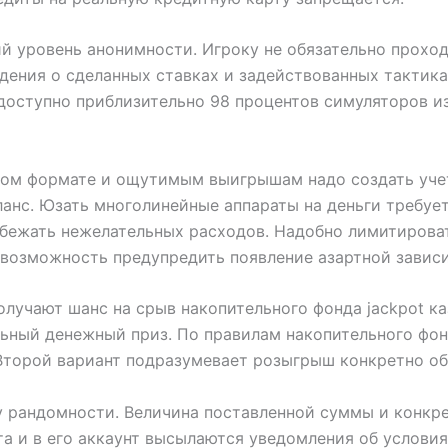
й уровень анонимности. Игроку не обязательно прохо
дения о сделанных ставках и задействованных тактик
доступно приблизительно 98 процентов симуляторов и
тном формате и ощутимым выигрышам надо создать учет
анс. Юзать многолинейные аппараты на деньги требуе
бежать нежелательных расходов. Надобно лимитировать
возможность предупредить появление азартной завис
олучают шанс на срыв накопительного фонда jackpot ка
ьный денежный приз. По правилам накопительного фон
 Второй вариант подразумевает розыгрыш конкретно о
у рандомности. Величина поставленной суммы и конкр
та и в его аккаунт высылаются уведомления об услови