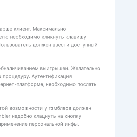
тарше клиент. Максимально
телю необходимо кликнуть клавишу
 Пользователь должен ввести доступный
 обналичиванием выигрышей. Желательно
ю процедуру. Аутентификация
тернет-платформе, необходимо послать
этой возможности у гэмблера должен
bler надобно клацнуть на кнопку
 применение персональной инфы.