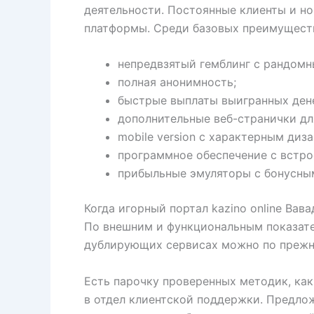
деятельности. Постоянные клиенты и н
платформы. Среди базовых преимуществ 
непредвзятый гемблинг с рандомн
полная анонимность;
быстрые выплаты выигранных дене
дополнительные веб-странички дл
mobile version с характерным диз
программное обеспечение с встр
прибыльные эмуляторы с бонусны
Когда игорный портал kazino online Вав
По внешним и функциональным показател
дублирующих сервисах можно по прежни
Есть парочку проверенных методик, как
в отдел клиентской поддержки. Предло