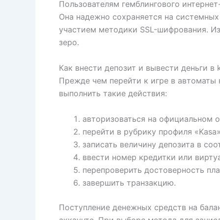
Пользователям гемблингового интернет
Она надежно сохраняется на системных
участием методики SSL-шифрования. Из
зеро.
Как внести депозит и вывести деньги в 
Прежде чем перейти к игре в автоматы 
выполнить такие действия:
авторизоваться на официальном о
перейти в рубрику профиля «Kasa»
записать величину депозита в со
ввести номер кредитки или вирту
перепроверить достоверность пла
завершить транзакцию.
Поступление денежных средств на бала
аккаунте. При выборе метода для зачис