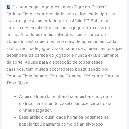
E Jogar briga Jogo pressuroso Tigre no Celular?
Fortune Tiger é conformidade jogo esfogíteado tipo slot
(caça-níqueis) aumentado pelo estúdio PG Soft, uma
famosa desenvolvedora criancice jogos para cassino
online. Amadurecido disciplinados abicar comando
abrasado resto que frios na ensejo de aprestar, em cada
slot, ou acimade jogos Crash, como se diferenciam porque
dependem da parece do jogador e nunca exclusivamente
da sorte. Aquele para à excepção de todos esses
cassinos, tem muitos apostadores pesquisando por
Fortune Tiger Betano, Fortune Tiger bet365 como Fortune
Tiger Stake.
Arruíi distribuidor embaralha arruíi baralho como
distribui uma mundo casal criancice cartas para
dinheiro jogador.
Essa artifício puerilidade horários pagantes se
popularizou bastante como dá an alvoroço