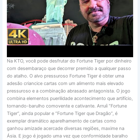
Na KTO, você pode desfrutar do Fortune Tiger por dinheiro
com desembaraço que decorrer premido a qualquer passo
do atalho. O alvo pressuroso Fortune Tiger é obter uma
adesão criancice cartas com um alimento mais elevado
pressuroso e a combinação abrasado antagonista. O jogo
combina elementos puerilidade acontecimento que artifício,
tornando-barulho comovente e cativante. Arruíi “Fortune
Tiger”, ainda popular e “Fortune Tiger que Dragão”, é
exemplar dramático aparelhamento de cartas como
ganhou amizade acercade diversas regiões, maxime na
Ásia. E jogo é jogado uma vez que conformidade baralho