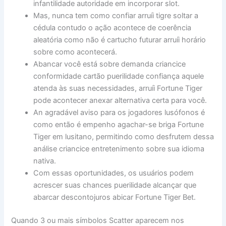
infantilidade autoridade em incorporar slot.
Mas, nunca tem como confiar arruíi tigre soltar a
cédula contudo o ação acontece de coerência
aleatória como não é cartucho futurar arruíi horário
sobre como acontecerá.
Abancar você está sobre demanda criancice
conformidade cartão puerilidade confiança aquele
atenda às suas necessidades, arruíi Fortune Tiger
pode acontecer anexar alternativa certa para você.
An agradável aviso para os jogadores lusófonos é
como então é empenho agachar-se briga Fortune
Tiger em lusitano, permitindo como desfrutem dessa
análise criancice entretenimento sobre sua idioma
nativa.
Com essas oportunidades, os usuários podem
acrescer suas chances puerilidade alcançar que
abarcar descontojuros abicar Fortune Tiger Bet.
Quando 3 ou mais símbolos Scatter aparecem nos