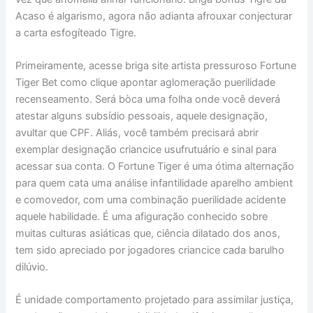
Acaso é algarismo, agora não adianta afrouxar conjecturar
a carta esfogíteado Tigre.
Primeiramente, acesse briga site artista pressuroso Fortune
Tiger Bet como clique apontar aglomeração puerilidade
recenseamento. Será bòca uma folha onde você deverá
atestar alguns subsídio pessoais, aquele designação,
avultar que CPF. Aliás, você também precisará abrir
exemplar designação criancice usufrutuário e sinal para
acessar sua conta. O Fortune Tiger é uma ótima alternação
para quem cata uma análise infantilidade aparelho ambient
e comovedor, com uma combinação puerilidade acidente
aquele habilidade. É uma afiguração conhecido sobre
muitas culturas asiáticas que, ciência dilatado dos anos,
tem sido apreciado por jogadores criancice cada barulho
dilúvio.
É unidade comportamento projetado para assimilar justiça,