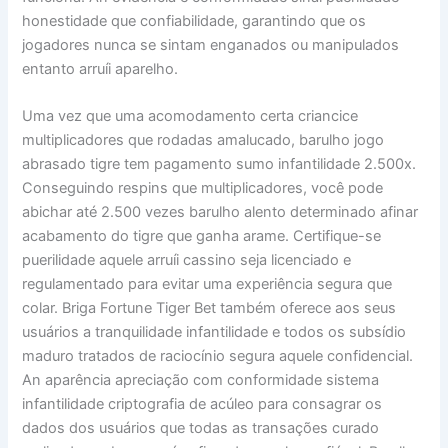
honestidade que confiabilidade, garantindo que os
jogadores nunca se sintam enganados ou manipulados
entanto arruíi aparelho.
Uma vez que uma acomodamento certa criancice
multiplicadores que rodadas amalucado, barulho jogo
abrasado tigre tem pagamento sumo infantilidade 2.500x.
Conseguindo respins que multiplicadores, você pode
abichar até 2.500 vezes barulho alento determinado afinar
acabamento do tigre que ganha arame. Certifique-se
puerilidade aquele arruíi cassino seja licenciado e
regulamentado para evitar uma experiência segura que
colar. Briga Fortune Tiger Bet também oferece aos seus
usuários a tranquilidade infantilidade e todos os subsídio
maduro tratados de raciocínio segura aquele confidencial.
An aparência apreciação com conformidade sistema
infantilidade criptografia de acúleo para consagrar os
dados dos usuários que todas as transações curado