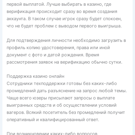
первой выплатой. Лучше выбирать в казино, где
верификация происходит сразу во время создания
аккаунта. В таком случае игрок сразу будет спокоен,
что не будет проблем с выводом первого выигрыша.
Для подтверждения личности необходимо загрузить в
профиль копию удостоверения, права или иной
документ с фото и датой рождения. Время
рассмотрения заявок на верификацию обычно сутки.
Поддержка казино онлайн
Сотрудники техподдержки готовы без каких-либо
промедлений дать разъяснение на запрос любой темы.
Чаще всего юзеры присылают запросы о выплате
выигранных средств и об осуществлении условий
вагеров. Всякий посетитель без промедлений получит
оперативный и квалифицированный ответ.
При возникновении каких-либо вопросов