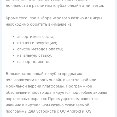
лояльности в различных клубах онлайн отличается.
Кроме того, при выборе игрового казино для игры
необходимо обратить внимание на:
ассортимент софта;
отзывы и репутацию;
список методов оплаты;
начальную ставку;
саппорт клиентов.
Большинство онлайн-клубов предлагают
пользователям играть онлайн в настольной или
мобильной версии платформы. Программное
обеспечение просто адаптируется под любые экраны
портативных экранов. Преимуществом является
наличие в виртуальном казино скачиваемой
программы для устройств с ОС Android и iOS.