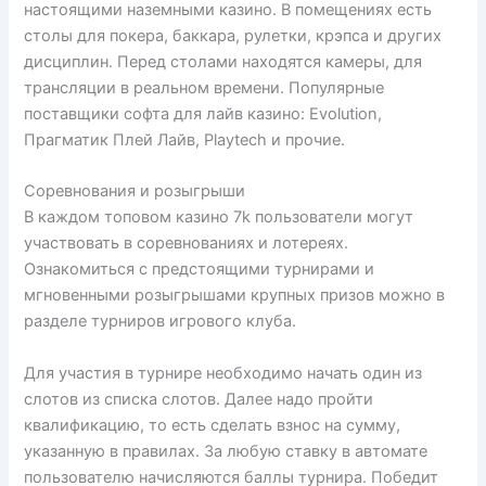
настоящими наземными казино. В помещениях есть
столы для покера, баккара, рулетки, крэпса и других
дисциплин. Перед столами находятся камеры, для
трансляции в реальном времени. Популярные
поставщики софта для лайв казино: Evolution,
Прагматик Плей Лайв, Playtech и прочие.
Соревнования и розыгрыши
В каждом топовом казино 7k пользователи могут
участвовать в соревнованиях и лотереях.
Ознакомиться с предстоящими турнирами и
мгновенными розыгрышами крупных призов можно в
разделе турниров игрового клуба.
Для участия в турнире необходимо начать один из
слотов из списка слотов. Далее надо пройти
квалификацию, то есть сделать взнос на сумму,
указанную в правилах. За любую ставку в автомате
пользователю начисляются баллы турнира. Победит