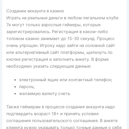
Создание аккаунта в казино
Играть на реальные деньги в любом легальном клубе
7к могут только взрослые геймеры, которые
зарегистрировались. Регистрация в каком-либо
топовом казино занимает до 15-30 секунд. Процесс
очень упрощен. Игроку надо зайти на основной сайт
или альтернативный сайт платформы, щелкнуть по
кнопке регистрация и заполнить анкету. В форме
необходимо указать следующие данные:
электронный ящик или контактный телефон;
пароль;
желаемую валюту счета.
Также геймерам в процессе создания аккаунта надо
подтвердить возраст 18+ и принять условия
соглашения пользовательского соглашения. В анкете
клиента нужно указывать только точные данные о себе