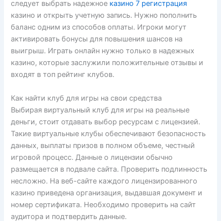
следует выбрать надежное
казино 7 регистрация
казино и открыть учетную запись. Нужно пополнить
баланс одним из способов оплаты. Игроки могут
активировать бонусы для повышения шансов на
выигрыш. Играть онлайн нужно только в надежных
казино, которые заслужили положительные отзывы и
входят в топ рейтинг клубов.
Как найти клуб для игры на свои средства
Выбирая виртуальный клуб для игры на реальные
деньги, стоит отдавать выбор ресурсам с лицензией.
Такие виртуальные клубы обеспечивают безопасность
данных, выплаты призов в полном объеме, честный
игровой процесс. Данные о лицензии обычно
размещается в подвале сайта. Проверить подлинность
несложно. На веб-сайте каждого лицензированного
казино приведена организация, выдавшая документ и
номер сертификата. Необходимо проверить на сайт
аудитора и подтвердить данные.