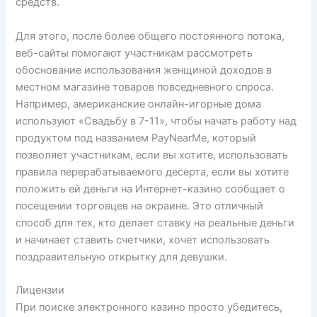
средств.
Для этого, после более общего постоянного потока,
веб-сайты помогают участникам рассмотреть
обоснование использования женщиной доходов в
местном магазине товаров повседневного спроса.
Например, американские онлайн-игорные дома
используют «Свадьбу в 7-11», чтобы начать работу над
продуктом под названием PayNearMe, который
позволяет участникам, если вы хотите, использовать
правила перерабатываемого десерта, если вы хотите
положить ей деньги на Интернет-казино сообщает о
посещении торговцев на окраине. Это отличный
способ для тех, кто делает ставку на реальные деньги
и начинает ставить счетчики, хочет использовать
поздравительную открытку для девушки.
Лицензии
При поиске электронного казино просто убедитесь,