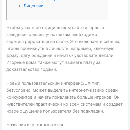
Лицензии
Чтобы узнать об официальном сайте игорного
заведения онлайн, участникам необходимо
зарегистрироваться на сайте. Это включает в себя их,
чтобы проникнуть в личность, например, ключевую
фразу, дату рождения и начать чувствовать детали.
Игорные дома также могут взимать плату за
доказательство годами.
Новый пользовательский интерфейс/UX-тип,
безусловно, может выделить интернет-казино среди
конкурентов и начать привлекать больше игроков.
Он
чувствителен практически ко всем системам и создает
новое ощущение пользователя без подкладки.
Названия игр открываются