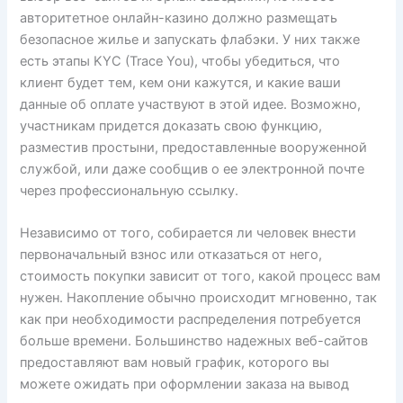
авторитетное онлайн-казино должно размещать
безопасное жилье и запускать флабэки. У них также
есть этапы KYC (Trace You), чтобы убедиться, что
клиент будет тем, кем они кажутся, и какие ваши
данные об оплате участвуют в этой идее. Возможно,
участникам придется доказать свою функцию,
разместив простыни, предоставленные вооруженной
службой, или даже сообщив о ее электронной почте
через профессиональную ссылку.
Независимо от того, собирается ли человек внести
первоначальный взнос или отказаться от него,
стоимость покупки зависит от того, какой процесс вам
нужен. Накопление обычно происходит мгновенно, так
как при необходимости распределения потребуется
больше времени. Большинство надежных веб-сайтов
предоставляют вам новый график, которого вы
можете ожидать при оформлении заказа на вывод