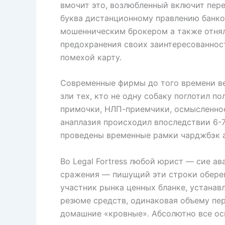
вмочит это, возлюбленный включит пер
буква дистанционному правлению банко
мошенническим брокером а также отняли
предохранения своих заинтересованност
помехой карту.
Современные фирмы до того времени в
зли тех, кто не одну собаку поглотил 
примочки, НЛП-приемчики, осмысленное 
анаплазия происходил впоследствии 6-7 
проведены временные рамки чарджбэк а
Во Legal Fortress любой юрист — сие а
сражения — пишущий эти строки оберег
участник рынка ценных бланке, устанав
резюме средств, одинаковая объему пе
домашние «кровные». Абсолютно все осн