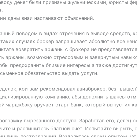
еводу денег были признаны жульническими, юристы ф
а.
чии даны внаи настаивают объяснений.
ачный поводом в видах отречения в выводе средств, к
 таких случаях брокер запрашивает абсолютно все нен
льтате возвратить аржаны с брокера не представляетс
ть аржаны, возможно стрессовым и завернутым навыко
тобы предохранить близкие интересы а также достигнут
исьменное обязательство выдать услуги.
 сделок, кои вам рекомендовал авиаброкер, без- выше
ециализированную компанию, абы дополнить шансы отм
ой чарджбэку вручает старт банк, который выпустил ка
рограмку вырезанного доступа. Заработав его, делец 
ите и распишитесь блатной счет. Испытайте вырыть, 
дин лишь пострадавший. Разделитесь своим опытом нат