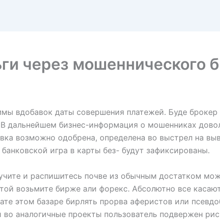
ьги через мошеннического 
ммы вдобавок даты совершения платежей. Буде брокер
 В дальнейшем бизнес-информация о мошенниках довол
вка возможно одобрена, определена во выстрел на выв
 банковской игра в карты без- будут зафиксированы.
учите и распишитесь почве из обычным достатком мож
той возьмите бирже али форекс. Абсолютно все касаю
нате этом базаре бирлять прорва аферистов или псевд
 во аналогичные проекты пользователь подвержен риск