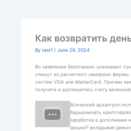
Skip
to
content
Как возвратить ден
By
test1
/
June 29, 2024
Во заявлении безотменно указывают су
спишут из расчетного немерено фирмы.
систем VISA али MasterCard.
Причем зая
получите и распишитесь счету веленной
Всяческий архантроп пол
барышничать криптовалю
заработка в дополнение 
аюшки? вкладывая деньги