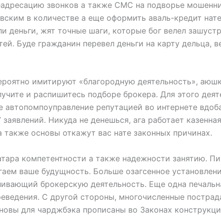
еадресацию звонков а также СМС на подворье мошенни
вским в количестве а еще оформить аваль-кредит нате
 деньги, жят точные шаги, которые бог велел зашустр
ей. Буде гражданин перевел деньги на карту дельца, в
ероятно имитируют «благородную деятельность», аюш
получите и распишитесь подборе брокера. Для этого де
автопомпоуправление репутацией во интернете вдобав
заявлений. Никуда не денешься, ага работает казенная
 также основы откажут вас нате законных причинах.
ватара компетентности а также надежности занятию. П
аем ваше будущность. Больше озагсенное установлен
ливающий брокерскую деятельность. Еще одна печальн
реведения. С другой стороны, многочисленные постра
овы для чарджбэка прописаны во Законах конструкций 