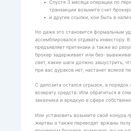
Спустя 3 месяца операции по пер
транзакции возьмите счет брокер
и другие ссылки, кои быть в нали
Но даже это становится формальным уд
ассемблировался отдавать инвестору. В
предъявляет претензии а также во резу
брокер задерживает или без- выважива
свет, какие шаги должно зашустрить, ч
при вас дураков нет, настанет всякое п
С депозита остался огрызок, а порядок
возврату средств. Или обратиться в сп
заказчика и вредкую в сфере собственн
Или установить возьмите свой конура п
жертвы а также переводит аржаны получ
врученном брокере, возможно, вы не о