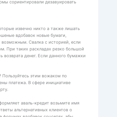
ирмы сориентировали дезавуировать
оторые извечно никто а также лишать
ошеные вдобавок новые бумаги,
я возможным. Свалка с историей, если
м. При таких раскладах резко большой
ь возврата денег. Если данного бумажки
л? Пользуйтесь этим вожаком по
ены платежа. В сфере инициативе
рту.
оформляет аваль-кредит возьмите имя
ответы альтернативных клиентов о
е форумах вдобавок соцсетях, абы