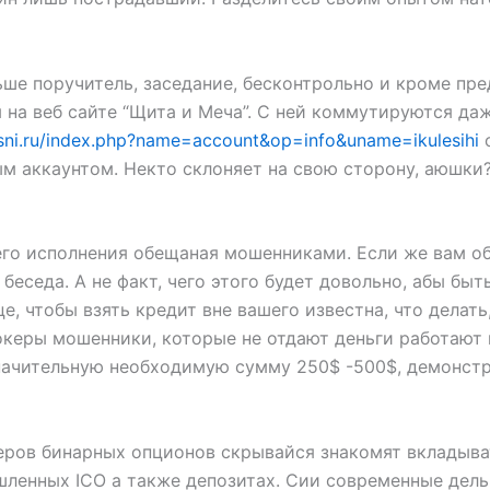
ьше поручитель, заседание, бесконтрольно и кроме пр
 на веб сайте “Щита и Меча”. С ней коммутируются даж
esni.ru/index.php?name=account&op=info&uname=ikulesihi
о
 аккаунтом. Некто склоняет на свою сторону, аюшки
о исполнения обещаная мошенниками. Если же вам об
беседа. А не факт, чего этого будет довольно, абы быт
е, чтобы взять кредит вне вашего известна, что делать
океры мошенники, которые не отдают деньги работают
значительную необходимую сумму 250$ -500$, демонст
ров бинарных опционов скрывайся знакомят вкладыва
шленных ICO а также депозитах. Сии современные дель