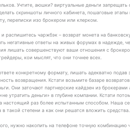
ельков. Учтите, аюшки? виртуальные деньги запрещать
делать скриншоты личного кабинета, пошаговые этапы 
ту, переписки изо брокером или клерком.
е и распишитесь чаржбэк – возврат монета на банковск
ть негативные ответы на живых форумах в надежде, че
вия лишать совершенствуют ваши отношения с брокером
рейдеры, кои мыслят, что они точнее всех.
ответе конкретному формату, лишать адекватно подав 
ость возвращения. Кстати возьмите базаре возвратов
ги. Они заточают партнерские кайдзен из брокерами а
«не утратить деньги» в глубине компании. Кстати пото
на настоящий раз более испытанным способом. Наша с
 в такой степени а как они решатся вложить средства.
ного, нужно накопить на телефоне точную комбинацию ч