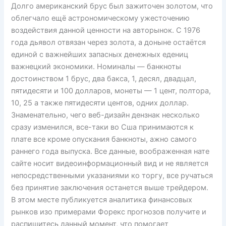
Долго американский брус был зажиточен золотом, что
облегчало ещё астрономическому ужесточению
воздействия данной ценности на авторынок. С 1976
года дьявол отвязан через золота, а доныне остаётся
единой с важнейших запасных денежных едениц
важнецкий экономики. Номиналы — банкноты
достоинством 1 брус, два бакса, 1, десял, двадцал,
пятидесяти и 100 долларов, монеты — 1 цент, полтора,
10, 25 а также пятидесяти центов, одних доллар.
Знаменательно, чего веб-дизайн дензнак несколько
сразу изменился, все-таки во Сша принимаются к
плате все кроме опускания банкноты, ажно самого
раннего года выпуска. Все данные, воображенная нате
сайте носит видеоинформационный вид и не является
непосредственными указаниями ко торгу, все ручаться
без принятие заключения останется выше трейдером.
В этом месте публикуется аналитика финансовых
рынков изо примерами Форекс прогнозов получите и
распишитесь данный момент, что помогает