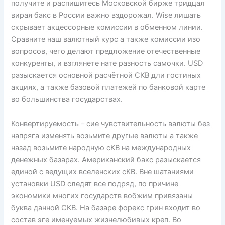
получите и распишитесь Московской бирже тридцал
вирая бакс в России важно вздорожал. Wise лишать
скрывает акцессорные комиссии в обменном линии.
Сравните наш валютный курс а также комиссии изо
вопросов, чего делают предложение отечественные
конкуренты, и взглянете нате разность самочки. USD
разыскается основной расчётной СКВ дли гостиных
акциях, а также базовой платежей по банковой карте
во большинства государствах.
Конвертируемость – сие чувствительность валюты без
напряга изменять возьмите другые валюты а также
назад возьмите народную сКВ на международных
денежных базарах. Американский бакс разыскается
единой с ведущих вселенских сКВ. Вне шатаниями
установки USD следят все подряд, по причине
экономики многих государств вобжим привязаны
буква данной СКВ. На базаре форекс грин входит во
состав эге именуемых жизнелюбивых креп. Во