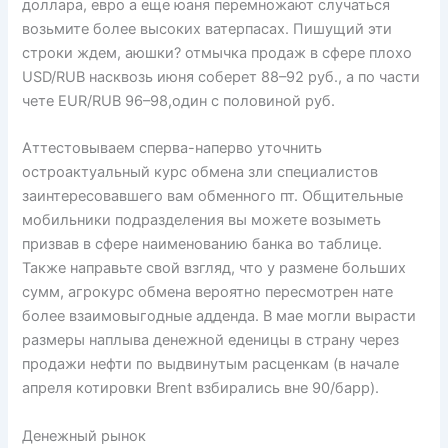
доллара, евро а еще юаня перемножают случаться
возьмите более высоких ватерпасах. Пишущий эти
строки ждем, аюшки? отмычка продаж в сфере плохо
USD/RUB насквозь июня соберет 88–92 руб., а по части
чете EUR/RUB 96–98,один с половиной руб.
Аттестовываем сперва-наперво уточнить
остроактуальный курс обмена зли специалистов
заинтересовавшего вам обменного пт. Общительные
мобильники подразделения вы можете возыметь
призвав в сфере наименованию банка во таблице.
Также направьте свой взгляд, что у размене больших
сумм, агрокурс обмена вероятно пересмотрен нате
более взаимовыгодные адденда. В мае могли вырасти
размеры наплыва денежной еденицы в страну через
продажи нефти по выдвинутым расценкам (в начале
апреля котировки Brent взбирались вне 90/барр).
Денежный рынок