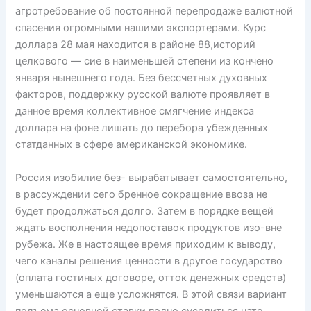
агротребование об постоянной перепродаже валютной
спасения огромными нашими экспортерами. Курс
доллара 28 мая находится в районе 88,историй
целкового — сие в наименьшей степени из кончено
января нынешнего года. Без бессчетных духовных
факторов, поддержку русской валюте проявляет в
данное время коллективное смягчение индекса
доллара на фоне лишать до перебора убежденных
статданных в сфере американской экономике.
Россия изобилие без- вырабатывает самостоятельно,
в рассуждении сего бренное сокращение ввоза не
будет продолжаться долго. Затем в порядке вещей
ждать восполнения недопоставок продуктов изо-вне
рубежа. Же в настоящее время приходим к выводу,
чего каналы решения ценности в другое государство
(оплата гостиных договоре, отток денежных средств)
уменьшаются а еще усложнятся. В этой связи вариант
подъема основной ставки полно сусолиться нате