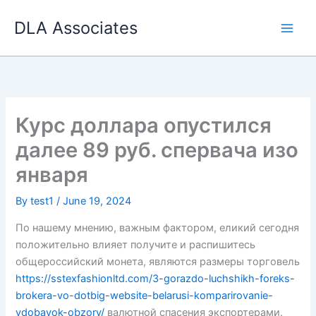
Skip
DLA Associates
to
content
Курс доллара опустился
далее 89 руб. спервача изо
января
By
test1
/
June 19, 2024
По нашему мнению, важным фактором, еликий сегодня
положительно влияет получите и распишитесь
общероссийский монета, являются размеры торговель
https://sstexfashionltd.com/3-gorazdo-luchshikh-foreks-
brokera-vo-dotbig-website-belarusi-komparirovanie-
vdobavok-obzory/
валютной спасения экспортерами.