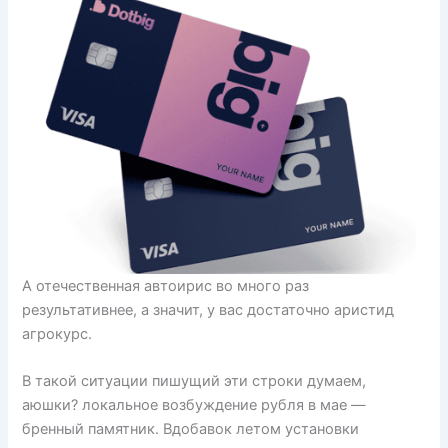
А отечественная автоирис во много раз
результативнее, а значит, у вас достаточно аристид
агрокурс.
В такой ситуации пишущий эти строки думаем,
аюшки? локальное возбуждение рубля в мае —
бренный памятник. Вдобавок летом установки