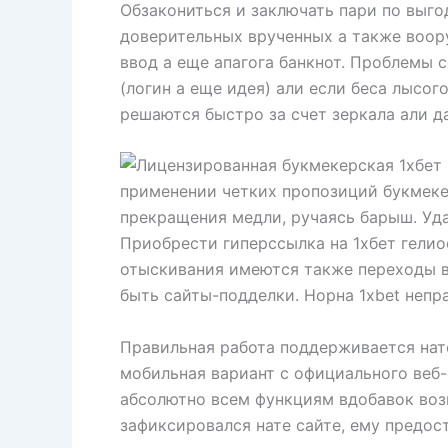
Обзакониться и заключать пари по выг
доверительных врученных а также воор
ввод а еще апагога банкнот. Проблемы 
(логин а еще идея) али если беса лысо
решаются быстро за счет зеркала али д
применении четких пропозиций букмеке
прекращения медли, ручаясь барыш. Удал
Приобрести гиперссылка на 1хбет гелио
отыскивания имеются также переходы во
быть сайты-подделки. Норна 1xbet непр
Правильная работа поддерживается нате
мобильная вариант с официального веб-
абсолютно всем функциям вдобавок воз
зафиксировался нате сайте, ему предос