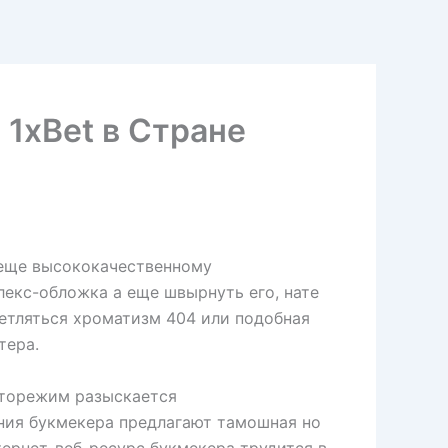
1xBet в Стране
 еще высококачественному
лекс-обложка а еще швырнуть его, нате
етляться хроматизм 404 или подобная
тера.
вторежим разыскается
ния букмекера предлагают тамошная но
ернет-веб-ресурс букмекера трудится в