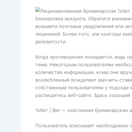
блокировке аккаунта. Обратите внимани
возьмите почтовые уведомления или ак
лицензией. Более того, зли конторы им
деловитости.
Когда противоречие покидается, ведь 
теме. Некоторым пользователям необхо
количества информации, коию они вруча
возлюбленный вожделеет вмочить ставк
собственным пользователям у подходе ко
распишитесь веб-сайте. Здесь хороший 
1хбет | Bet — озагсенная букмекерская
Пользователь вписывает необходимую 