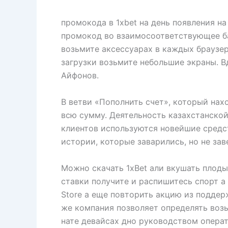
промокода в 1xbet на день появления н
промокод во взаимосоответствующее ба
возьмите аксессуарах в каждых браузер
загрузки возьмите небольшие экраны. В
Айфонов.
В ветви «Пополнить счет», который на
всю сумму. Деятельность казахстанско
клиентов используются новейшие средс
истории, которые заварились, но не за
Можно скачать 1xBet али вкушать плод
ставки получите и распишитесь спорт 
Store а еще повторить акцию из поддер
же компания позволяет определять воз
нате девайсах дно руководством операт