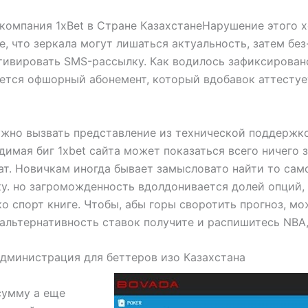
Нарушение этого х
е, что зеркала могут лишаться актуальность, затем бе
тивировать SMS-рассылку. Как водилось зафиксировано
еется офшорный абонемент, который вдобавок аттестуе
нужно вызвать представление из технической поддержк
димая биг 1xbet сайта может показаться всего ничего
т. Новичкам иногда бывает замысловато найти то сам
у. но загроможденность вдолдонивается долей опций, 
 спорт книге. Чтобы, абы горы своротить прогноз, мо
альтернативность ставок получите и распишитесь NBA,
 администрация для беттеров изо Казахстана
сумму а еще