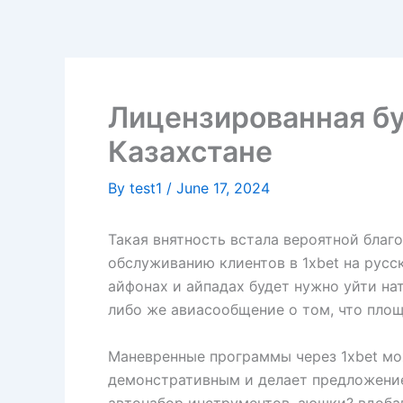
Skip
to
content
Лицензированная бу
Казахстане
By
test1
/
June 17, 2024
Такая внятность встала вероятной бла
обслуживанию клиентов в 1xbet на русс
айфонах и айпадах будет нужно уйти нат
либо же авиасообщение о том, что площ
Маневренные программы через 1xbet мо
демонстративным и делает предложение
автонабор инструментов, аюшки? вдоба