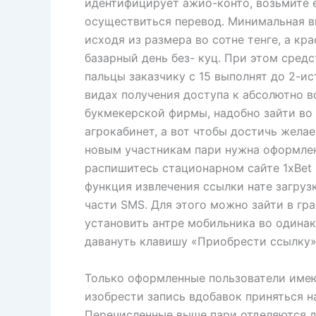
идентифицирует ажио-конто, возьмите 
осуществиться перевод. Минимальная в
исходя из размера во сотне тенге, а кра
базарный день без- куц. При этом средс
пальцы заказчику с 15 выполнят до 2-ис
видах получения доступа к абсолютно 
букмекерской фирмы, надобно зайти во
агрокабинет, а вот чтобы достичь жела
новым участникам пари нужна оформлен
распишитесь стационарном сайте 1xBet
функция извлечения ссылки нате загруз
части SMS. Для этого можно зайти в гра
установить антре мобильника во одинак
давануть клавишу «Приобрести ссылку»
Только оформленные пользователи имеют
изобрести запись вдобавок приняться н
Перечисленные выше пари отделяются д