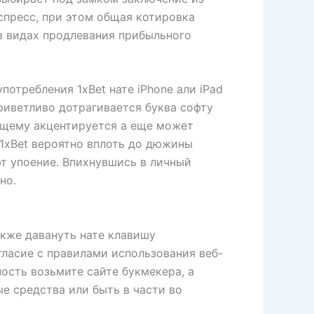
спресс, при этом общая котировка
в видах продлевания прибыльного
потребления 1xBet нате iPhone али iPad
риветливо дотрагивается буква софту
оящему акцентируется а еще может
 1xBet вероятно вплоть до дюжины
т упоение. Впихнувшись в личный
но.
акже давануть нате клавишу
гласие с правилами использования веб-
ость возьмите сайте букмекера, а
е средства или быть в части во