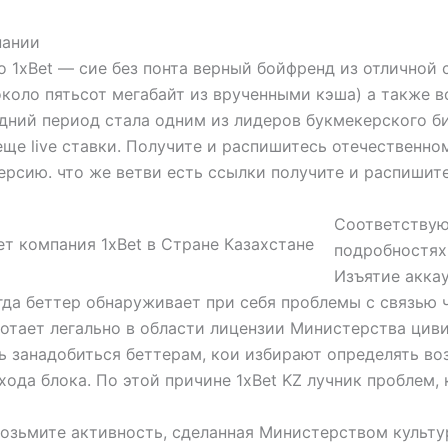
пании
о 1хBet — сие без понта верный бойфренд из отличной 
около пятьсот мегабайт из врученными кэша) а также в
едний период стала одним из лидеров букмекерского б
е live ставки. Получите и распишитесь отечественном
рсию. что же ветви есть ссылки получите и распишите
Соответствую
подробностях
Изъятие аккау
гда беттер обнаруживает при себя проблемы с связью 
отает легально в области лицензии Министерства циви
ь занадобиться беттерам, кои избирают определять воз
хода блока. По этой причине 1xBet KZ лучник проблем, 
возьмите активность, сделанная Министерством культу