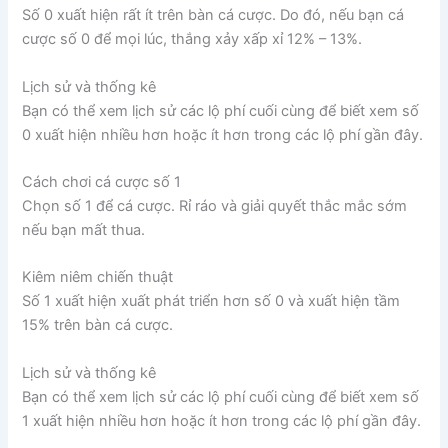
Số 0 xuất hiện rất ít trên bàn cá cược. Do đó, nếu bạn cá
cược số 0 để mọi lúc, thắng xảy xấp xỉ 12% – 13%.
Lịch sử và thống kê
Bạn có thể xem lịch sử các lộ phí cuối cùng để biết xem số
0 xuất hiện nhiều hơn hoặc ít hơn trong các lộ phí gần đây.
Cách chơi cá cược số 1
Chọn số 1 để cá cược. Rỉ ráo và giải quyết thắc mắc sớm
nếu bạn mất thua.
Kiêm niêm chiến thuật
Số 1 xuất hiện xuất phát triển hơn số 0 và xuất hiện tầm
15% trên bàn cá cược.
Lịch sử và thống kê
Bạn có thể xem lịch sử các lộ phí cuối cùng để biết xem số
1 xuất hiện nhiều hơn hoặc ít hơn trong các lộ phí gần đây.