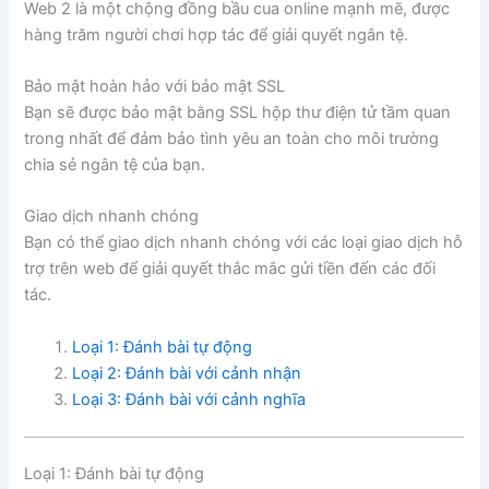
Web 2 là một chộng đồng bầu cua online mạnh mẽ, được
hàng trăm người chơi hợp tác để giải quyết ngân tệ.
Bảo mật hoàn hảo với bảo mật SSL
Bạn sẽ được bảo mật bằng SSL hộp thư điện tử tầm quan
trong nhất để đảm bảo tình yêu an toàn cho môi trường
chia sẻ ngân tệ của bạn.
Giao dịch nhanh chóng
Bạn có thể giao dịch nhanh chóng với các loại giao dịch hỗ
trợ trên web để giải quyết thắc mắc gửi tiền đến các đối
tác.
Loại 1: Đánh bài tự động
Loại 2: Đánh bài với cảnh nhận
Loại 3: Đánh bài với cảnh nghĩa
Loại 1: Đánh bài tự động