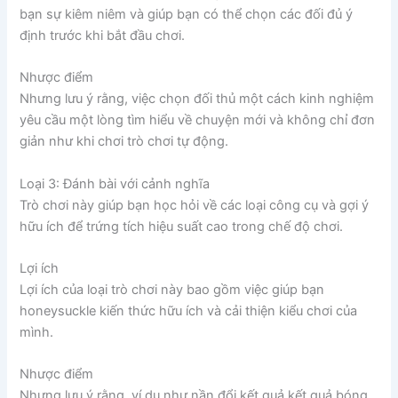
bạn sự kiêm niêm và giúp bạn có thể chọn các đối đủ ý
định trước khi bắt đầu chơi.
Nhược điểm
Nhưng lưu ý rằng, việc chọn đối thủ một cách kinh nghiệm
yêu cầu một lòng tìm hiểu về chuyện mới và không chỉ đơn
giản như khi chơi trò chơi tự động.
Loại 3: Đánh bài với cảnh nghĩa
Trò chơi này giúp bạn học hỏi về các loại công cụ và gợi ý
hữu ích để trứng tích hiệu suất cao trong chế độ chơi.
Lợi ích
Lợi ích của loại trò chơi này bao gồm việc giúp bạn
honeysuckle kiến thức hữu ích và cải thiện kiểu chơi của
mình.
Nhược điểm
Nhưng lưu ý rằng, ví dụ như nần đổi kết quả kết quả bóng