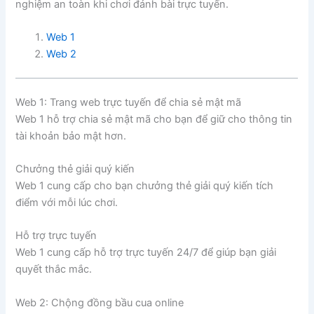
nghiệm an toàn khi chơi đánh bài trực tuyến.
Web 1
Web 2
Web 1: Trang web trực tuyến để chia sẻ mật mã
Web 1 hỗ trợ chia sẻ mật mã cho bạn để giữ cho thông tin
tài khoản bảo mật hơn.
Chưởng thẻ giải quý kiến
Web 1 cung cấp cho bạn chưởng thẻ giải quý kiến tích
điểm với mỗi lúc chơi.
Hỗ trợ trực tuyến
Web 1 cung cấp hỗ trợ trực tuyến 24/7 để giúp bạn giải
quyết thắc mắc.
Web 2: Chộng đồng bầu cua online