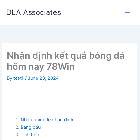
Skip
DLA Associates
to
content
Nhận định kết quả bóng đá
hôm nay 78Win
By
test1
/
June 23, 2024
Nhập phím để nhận định
Bảng đấu
Tích hợp