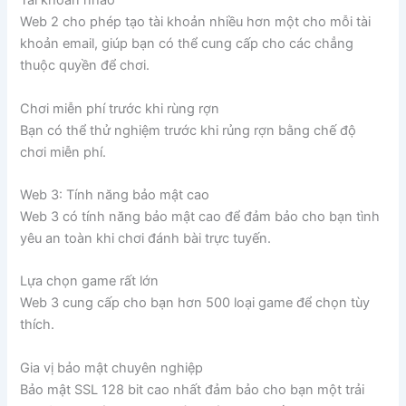
Tài khoản nhào
Web 2 cho phép tạo tài khoản nhiều hơn một cho mỗi tài
khoản email, giúp bạn có thể cung cấp cho các chẳng
thuộc quyền để chơi.
Chơi miễn phí trước khi rùng rợn
Bạn có thể thử nghiệm trước khi rủng rợn bằng chế độ
chơi miễn phí.
Web 3: Tính năng bảo mật cao
Web 3 có tính năng bảo mật cao để đảm bảo cho bạn tình
yêu an toàn khi chơi đánh bài trực tuyến.
Lựa chọn game rất lớn
Web 3 cung cấp cho bạn hơn 500 loại game để chọn tùy
thích.
Gia vị bảo mật chuyên nghiệp
Bảo mật SSL 128 bit cao nhất đảm bảo cho bạn một trải