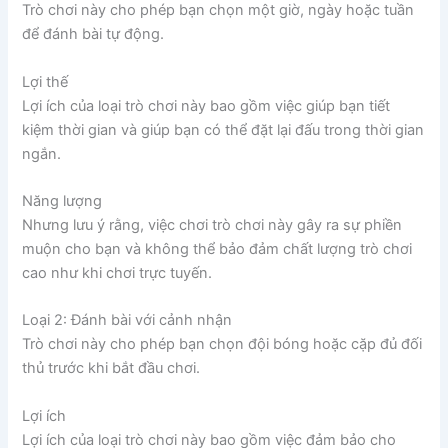
Trò chơi này cho phép bạn chọn một giờ, ngày hoặc tuần
để đánh bài tự động.
Lợi thế
Lợi ích của loại trò chơi này bao gồm việc giúp bạn tiết
kiệm thời gian và giúp bạn có thể đặt lại đấu trong thời gian
ngắn.
Năng lượng
Nhưng lưu ý rằng, việc chơi trò chơi này gây ra sự phiền
muộn cho bạn và không thể bảo đảm chất lượng trò chơi
cao như khi chơi trực tuyến.
Loại 2: Đánh bài với cảnh nhận
Trò chơi này cho phép bạn chọn đội bóng hoặc cặp đủ đối
thủ trước khi bắt đầu chơi.
Lợi ích
Lợi ích của loại trò chơi này bao gồm việc đảm bảo cho