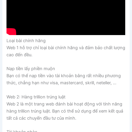
Loại bài chính hãng
Web 1 hỗ trợ chỉ loại bài chính hãng và đảm bảo chất lượng
cao đến đều.
Nạp tiền lấy phiền muộn
Bạn có thể nạp tiền vào tài khoản bằng rất nhiều phương
thức, chẳng hạn như visa, mastercard, skrill, neteller, …
Web 2: Hàng trillion trúng luật
Web 2 là một trang web đánh bài hoạt động với tính năng
hàng trillion trúng luật. Bạn có thể sử dụng để xem kết quả
tất cả các chuyến đầu tư của mình.