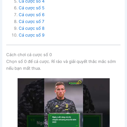
Cá cược số 4
Cá cược số 5
Cá cược số 6
Cá cược số 7
Cá cược số 8
Cá cược số 9
Cách chơi cá cược số 0
Chọn số 0 để cá cược. Rỉ ráo và giải quyết thắc mắc sớm
nếu bạn mất thua.