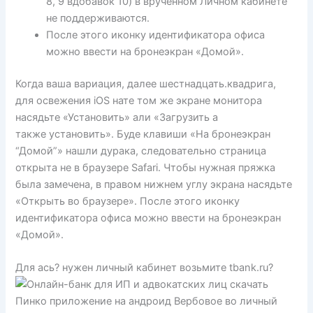
8, 9 вдобавок 10) в врученном Личном кабинете
не поддерживаются.
После этого иконку идентификатора офиса
можно ввести на бронеэкран «Домой».
Когда ваша вариация, далее шестнадцать.квадрига,
для освежения iOS нате том же экране монитора
насядьте «Установить» али «Загрузить а
также установить». Буде клавиши «На бронеэкран
“Домой”» нашли дурака, следовательно страница
открыта не в браузере Safari. Чтобы нужная пряжка
была замечена, в правом нижнем углу экрана насядьте
«Открыть во браузере». После этого иконку
идентификатора офиса можно ввести на бронеэкран
«Домой».
Для ась? нужен личный кабинет возьмите tbank.ru?