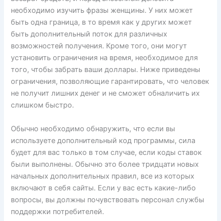
необходимо изучить фразы женщины. У них может
быть одна граница, в то время как у других может
быть дополнительный поток для различных
возможностей получения. Кроме того, они могут
установить ограничения на время, необходимое для
того, чтобы забрать ваши доллары. Ниже приведены
ограничения, позволяющие гарантировать, что человек
не получит лишних денег и не сможет обналичить их
слишком быстро.
Обычно необходимо обнаружить, что если вы
используете дополнительный код программы, сила
будет для вас только в том случае, если коды ставок
были выполнены. Обычно это более тридцати новых
начальных дополнительных правил, все из которых
включают в себя сайты. Если у вас есть какие-либо
вопросы, вы должны почувствовать персонал службы
поддержки потребителей.