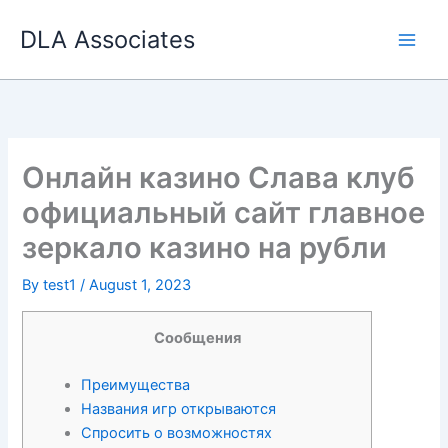
Skip
DLA Associates
to
content
Онлайн казино Слава клуб
официальный сайт главное
зеркало казино на рубли
By
test1
/
August 1, 2023
Сообщения
Преимущества
Названия игр открываются
Спросить о возможностях