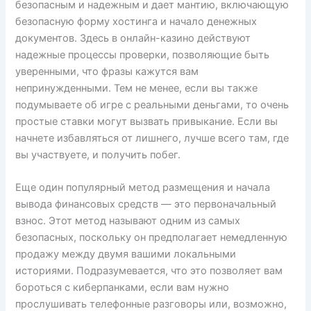
безопасным и надежным и дает мантию, включающую
безопасную форму хостинга и начало денежных
документов. Здесь в онлайн-казино действуют
надежные процессы проверки, позволяющие быть
уверенными, что фразы кажутся вам
непринужденными. Тем не менее, если вы также
подумываете об игре с реальными деньгами, то очень
простые ставки могут вызвать привыкание. Если вы
начнете избавляться от лишнего, лучше всего там, где
вы участвуете, и получить побег.
Еще один популярный метод размещения и начала
вывода финансовых средств — это первоначальный
взнос. Этот метод называют одним из самых
безопасных, поскольку он предполагает немедленную
продажу между двумя вашими локальными
историями. Подразумевается, что это позволяет вам
бороться с киберпанками, если вам нужно
прослушивать телефонные разговоры или, возможно,