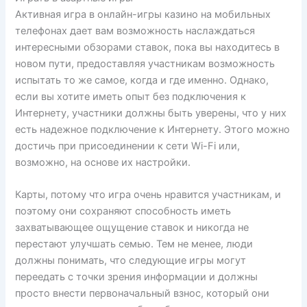
Активная игра в онлайн-игры казино на мобильных
телефонах дает вам возможность наслаждаться
интересными обзорами ставок, пока вы находитесь в
новом пути, предоставляя участникам возможность
испытать то же самое, когда и где именно. Однако,
если вы хотите иметь опыт без подключения к
Интернету, участники должны быть уверены, что у них
есть надежное подключение к Интернету. Этого можно
достичь при присоединении к сети Wi-Fi или,
возможно, на основе их настройки.
Карты, потому что игра очень нравится участникам, и
поэтому они сохраняют способность иметь
захватывающее ощущение ставок и никогда не
перестают улучшать семью. Тем не менее, люди
должны понимать, что следующие игры могут
переедать с точки зрения информации и должны
просто внести первоначальный взнос, который они