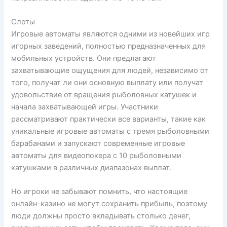
Слоты
Игровые автоматы являются одними из новейших игр
игорных заведений, полностью предназначенных для
мобильных устройств. Они предлагают
захватывающие ощущения для людей, независимо от
того, получат ли они основную выплату или получат
удовольствие от вращения рыболовных катушек и
начала захватывающей игры. Участники
рассматривают практически все варианты, такие как
уникальные игровые автоматы с тремя рыболовными
барабанами и запускают современные игровые
автоматы для видеопокера с 10 рыболовными
катушками в различных диапазонах выплат.
Но игроки не забывают помнить, что настоящие
онлайн-казино не могут сохранить прибыль, поэтому
люди должны просто вкладывать столько денег,