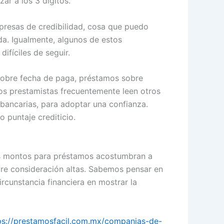
ar a los 3 dígitos.
presas de credibilidad, cosa que puedo
da. Igualmente, algunos de estos
ifíciles de seguir.
sobre fecha de paga, préstamos sobre
hos prestamistas frecuentemente leen otros
s bancarias, para adoptar una confianza.
o puntaje crediticio.
as montos para préstamos acostumbran a
obre consideración altas. Sabemos pensar en
rcunstancia financiera en mostrar la
ps://prestamosfacil.com.mx/companias-de-