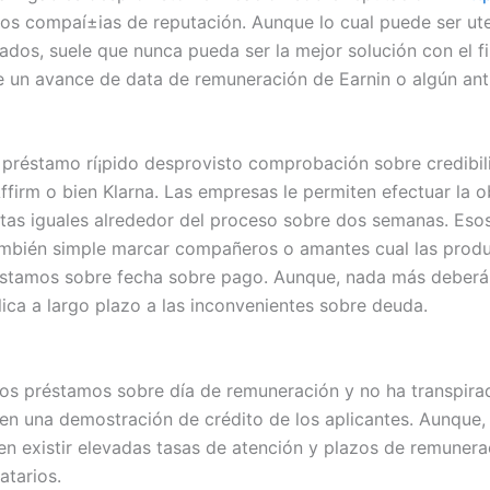
os compaí±ias de reputación. Aunque lo cual puede ser utens
os, suele que nunca pueda ser la mejor solución con el fin
 un avance de data de remuneración de Earnin o algún anti
préstamo rí¡pido desprovisto comprobación sobre credibili
ffirm o bien Klarna. Las empresas le permiten efectuar la o
uotas iguales alrededor del proceso sobre dos semanas. Eso
ambién simple marcar compañeros o amantes cual las produ
stamos sobre fecha sobre pago. Aunque, nada más deberán u
lica a largo plazo a las inconvenientes sobre deuda.
 los préstamos sobre día de remuneración y no ha transpira
una demostración de crédito de los aplicantes. Aunque, l
 existir elevadas tasas de atención y plazos de remunerac
atarios.