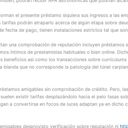
También, podrán recibir APR astronómicas que podrían alcanz
orman el presente préstamo siquiera sus ingresos a las em
as tarifas podrán atraparlo acerca de algún etapa sobre deu
 fecha de pago, tienen instalaciones estrictos tal que son d
sitan una comprobación de reputación incluyen préstamos 
mos íntimos de prestamistas habituales o bien online. Dic
 los beneficios así­ como los transacciones sobre currículum
a blanda que no corresponde la patologí­a del túnel carpian
préstamos amigables sin comprobación de crédito. Pero, l
suelen existir tarifas desplazándolo hacia el pelo tasas s
gan a convertirse en focos de luces adaptan ya en dicho ci
amigables desprovisto verificación sobre reputación ni
htt