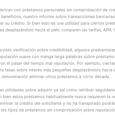
fabrican con préstamos personales sin comprobación de cred
os beneficios, nuestro informe sobre transacciones bancaria
ar su crédito. Si bien esto es una utilidad para ciertos pre
tas desplazándolo hacia el pelo comparen las tarifas, APR,
isto verificación sobre credibilidad, algunos prestamist
eputación suave con manga larga palabras sobre préstamo 
con el pasar del tiempo mal reputación. Por ejemplo, cierta
ere tasas sobre interés más pequeñas desplazándolo hacia
e remuneración eliminar otros préstamos a corto década.
 en utilidades sobre adquirir ya así­ como retribuir seguidam
i bien estos préstamos habitualmente nunca requieren la ve
rminar la crédito del solicitante y no ha transpirado podrán 
 los tipos de préstamos sin comprobación sobre reputació