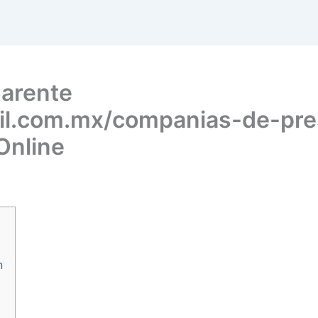
arente
cil.com.mx/companias-de-pre
Online
n