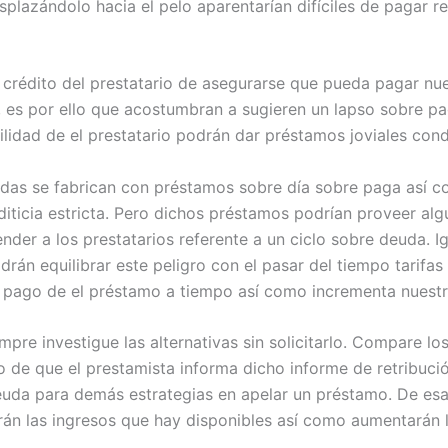
lazándolo hacia el pelo aparentarían difíciles de pagar ref
o crédito del prestatario de asegurarse que pueda pagar n
, es por ello que acostumbran a sugieren un lapso sobre pa
ilidad de el prestatario podrán dar préstamos joviales con
ndas se fabrican con préstamos sobre día sobre paga así­
iticia estricta. Pero dichos préstamos podrían proveer algún
nder a los prestatarios referente a un ciclo sobre deuda. I
odrán equilibrar este peligro con el pasar del tiempo tarifa
o pago de el préstamo a tiempo así­ como incrementa nuest
re investigue las alternativas sin solicitarlo. Compare lo
so de que el prestamista informa dicho informe de retribuci
euda para demás estrategias en apelar un préstamo. De esa
 las ingresos que hay disponibles así­ como aumentarán la