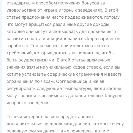
стандартным способом получения бонусов за
удовольствие от игры в игорных заведениях. В этой
статье предложения часто поддерживаются, потому
что могут вращаться различные другие доходы,
которые они могут использовать для дальнейшего
развития спорта и инициирования выбора вариантов
заработка. Тем не менее, они имеют множество
требований, которые должны выполняться, чтобы
быть осуществимыми. В этой статье временные
значения взяты из уникальных кодов ставок, если вы
хотите установить сферические ограничения и ввести
ограничения по часам. Согласившись и начав
регулировать следующие температуры, люди вполне
могут повысить значимость дополнительных бонусов
игорного заведения.
Тысячи интернет-казино предоставляют
дополнительные предложения для лиц, которые внесут
основную сумму денег. Ниже приведены доли с