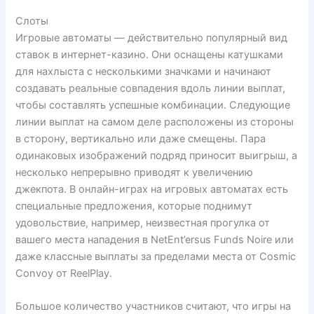
Слоты
Игровые автоматы — действительно популярный вид
ставок в интернет-казино. Они оснащены катушками
для нахлыста с несколькими значками и начинают
создавать реальные совпадения вдоль линии выплат,
чтобы составлять успешные комбинации. Следующие
линии выплат на самом деле расположены из стороны
в сторону, вертикально или даже смещены. Пара
одинаковых изображений подряд приносит выигрыш, а
несколько непрерывно приводят к увеличению
джекпота. В онлайн-играх на игровых автоматах есть
специальные предложения, которые поднимут
удовольствие, например, неизвестная прогулка от
вашего места нападения в NetEnt’ersus Funds Noire или
даже классные выплаты за пределами места от Cosmic
Convoy от ReelPlay.
Большое количество участников считают, что игры на