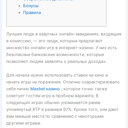
Бонусы
Правила
Лучшие люди в азартных онлайн-заведениях, входящие
в комиссию, — это люди, которые предлагают
множество онлайн-игр в интернет-казино. У них есть
безопасные банковские возможности, которые
позволяют людям заявлять о реальных доходах.
Для начала нужно использовать ставки на кино и
начать игры на поражение. Отлично охарактеризовало
себя лично
Maxbet казино
, которое точно также
советует гостям игру в пробном варианте.
В
следующих играх обычно упоминается ранее
упомянутый RTP в размере 97%. Кроме того, они дают
вам меньше места по сравнению с некоторыми
другими играми.