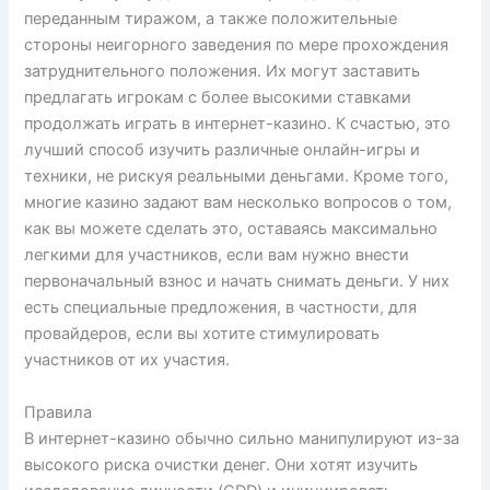
переданным тиражом, а также положительные
стороны неигорного заведения по мере прохождения
затруднительного положения. Их могут заставить
предлагать игрокам с более высокими ставками
продолжать играть в интернет-казино. К счастью, это
лучший способ изучить различные онлайн-игры и
техники, не рискуя реальными деньгами. Кроме того,
многие казино задают вам несколько вопросов о том,
как вы можете сделать это, оставаясь максимально
легкими для участников, если вам нужно внести
первоначальный взнос и начать снимать деньги. У них
есть специальные предложения, в частности, для
провайдеров, если вы хотите стимулировать
участников от их участия.
Правила
В интернет-казино обычно сильно манипулируют из-за
высокого риска очистки денег. Они хотят изучить