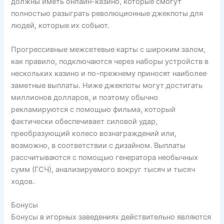
должны иметь онлайн-казино, которые смогут
полностью разыграть революционные джекпоты для
людей, которые их собьют.
Прогрессивные межсетевые карты с широким залом,
как правило, подключаются через наборы устройств в
нескольких казино и по-прежнему приносят наиболее
заметные выплаты. Ниже джекпоты могут достигать
миллионов долларов, и поэтому обычно
рекламируются с помощью фильма, который
фактически обеспечивает силовой удар,
преобразующий колесо вознаграждений или,
возможно, в соответствии с дизайном. Выплаты
рассчитываются с помощью генератора необычных
сумм (ГСЧ), анализируемого вокруг тысяч и тысяч
ходов.
Бонусы
Бонусы в игорных заведениях действительно являются