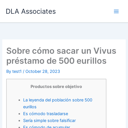
Skip
DLA Associates
to
content
Sobre cómo sacar un Vivus
préstamo de 500 eurillos
By
test1
/
October 28, 2023
Productos sobre objetivo
La leyenda del población sobre 500
eurillos
Es cómodo trasladarse
Serí­a simple sobre falsificar
Es cómodo de acumular