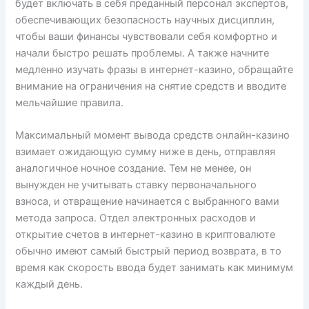
будет включать в себя преданный персонал экспертов,
обеспечивающих безопасность научных дисциплин,
чтобы ваши финансы чувствовали себя комфортно и
начали быстро решать проблемы. А также начните
медленно изучать фразы в интернет-казино, обращайте
внимание на ограничения на снятие средств и вводите
мельчайшие правила.
Максимальный момент вывода средств онлайн-казино
взимает ожидающую сумму ниже в день, отправляя
аналогичное ночное создание. Тем не менее, он
вынужден не учитывать ставку первоначального
взноса, и отвращение начинается с выбранного вами
метода запроса. Отдел электронных расходов и
открытие счетов в интернет-казино в криптовалюте
обычно имеют самый быстрый период возврата, в то
время как скорость ввода будет занимать как минимум
каждый день.