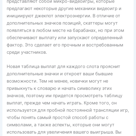
представляют собой микро-видеоигры, которые
предлагают некоторые другие механики видеоигр и
инициируют джекпот электроэнергии. В отличие от
дополнительных значков позиций, скаттеры могут
появляться в любом месте на барабанах, но при этом
обеспечивают выплату или запускают определенный
фактор. Это сделает его прочным и востребованным
среди участников.
Новая таблица выплат для каждого слота прояснит
дополнительные значки и откроет ваши бывшие
возможности. Тем не менее, новички могут не
привыкнуть к словарю и начать символику этих
значков, поэтому им придется просмотреть таблицу
выплат, прежде чем начать играть. Кроме того, он
используется для пробной постоянной трансляции игр,
чтобы понять самый простой способ работы с
символами, а также аспекты, которые они могут
использовать для увеличения вашего выигрыша. Вы