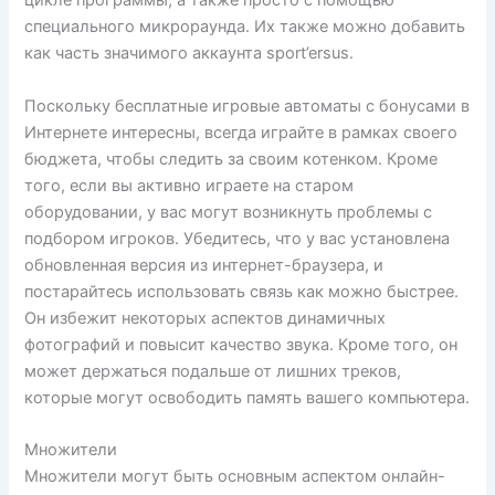
цикле программы, а также просто с помощью
специального микрораунда. Их также можно добавить
как часть значимого аккаунта sport’ersus.
Поскольку бесплатные игровые автоматы с бонусами в
Интернете интересны, всегда играйте в рамках своего
бюджета, чтобы следить за своим котенком. Кроме
того, если вы активно играете на старом
оборудовании, у вас могут возникнуть проблемы с
подбором игроков. Убедитесь, что у вас установлена ​​
обновленная версия из интернет-браузера, и
постарайтесь использовать связь как можно быстрее.
Он избежит некоторых аспектов динамичных
фотографий и повысит качество звука. Кроме того, он
может держаться подальше от лишних треков,
которые могут освободить память вашего компьютера.
Множители
Множители могут быть основным аспектом онлайн-