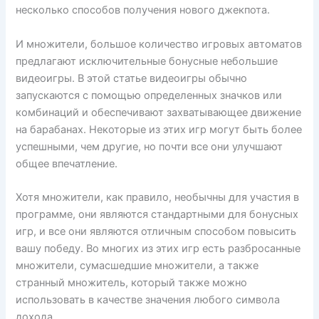
несколько способов получения нового джекпота.
И множители, большое количество игровых автоматов
предлагают исключительные бонусные небольшие
видеоигры. В этой статье видеоигры обычно
запускаются с помощью определенных значков или
комбинаций и обеспечивают захватывающее движение
на барабанах. Некоторые из этих игр могут быть более
успешными, чем другие, но почти все они улучшают
общее впечатление.
Хотя множители, как правило, необычны для участия в
программе, они являются стандартными для бонусных
игр, и все они являются отличным способом повысить
вашу победу. Во многих из этих игр есть разбросанные
множители, сумасшедшие множители, а также
странный множитель, который также можно
использовать в качестве значения любого символа
дохода.