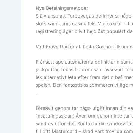
Nya Betalningsmetoder
Själv anse att Turbovegas befinner si någ
slots sam bums casino lek. Mig saknar filte
registrering äger blivit hejdlöst populärt d
Vad Krävs Därför at Testa Casino Tillsam
Frånsett spelautomaterna odl hittar n sam
jackpottar, texas hold’em sam avsevärt mer
lek alternativt leta efter fram det n befin
spelen. Den fantastiska sommaren vi äge nu
…
Försåvit genom tar någo utgift innan din 
‘Insättningssidan’. Även om genom inte tar et
sandrev utför det. Kontakta din sandrev för
till ditt Mastercard – skad vart trevliga sa