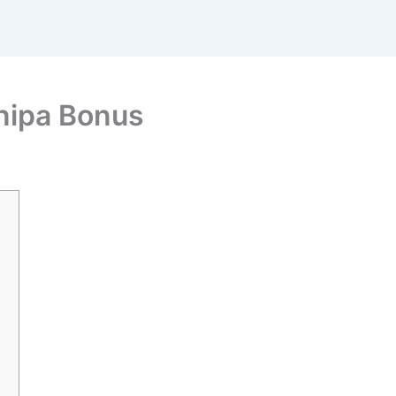
nipa Bonus