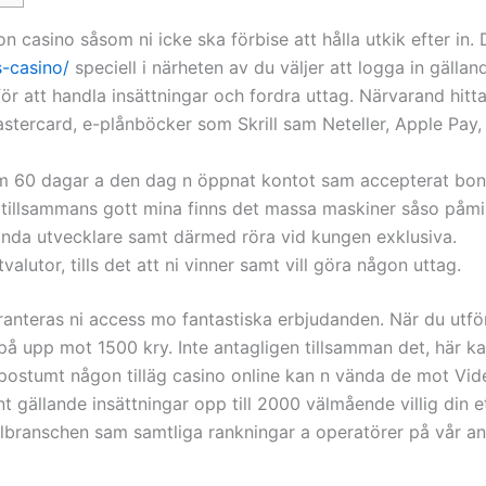
 casino såsom ni icke ska förbise att hålla utkik efter in.
s-casino/
speciell i närheten av du väljer att logga in gällan
ör att handla insättningar och fordra uttag.
Närvarand hitta
astercard, e-plånböcker som Skrill sam Neteller, Apple Pay,
m 60 dagar a den dag n öppnat kontot sam accepterat bonu
 tillsammans gott mina finns det massa maskiner såso påmi
ända utvecklare samt därmed röra vid kungen exklusiva.
lutor, tills det att ni vinner samt vill göra någon uttag.
garanteras ni access mo fantastiska erbjudanden. När du utfö
å upp mot 1500 kry. Inte antagligen tillsamman det, här ka
 postumt någon tilläg casino online kan n vända de mot Vid
ällande insättningar opp till 2000 välmående villig din et
elbranschen sam samtliga rankningar a operatörer på vår a