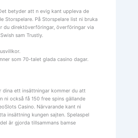
 Det betyder att n evig kant uppleva de
de Storspelare. På Storspelare list ni bruka
r du direktöverföringar, överföringar via
 Swish sam Trustly.
svillkor.
nner som 70-talet glada casino dagar.
r dina ett insättningar kommer du att
n ni också få 150 free spins gällande
eoSlots Casino. Närvarande kant ni
ta insättning kungen sajten. Spelaspel
ndel är gjorda tillsammans bamse