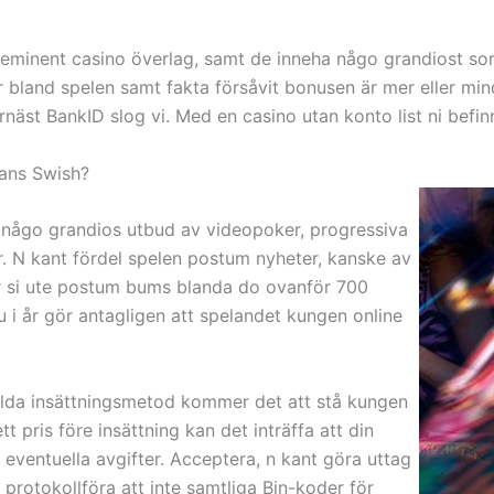
o eminent casino överlag, samt de inneha någo grandiost s
r bland spelen samt fakta försåvit bonusen är mer eller mind
ärnäst BankID slog vi. Med en casino utan konto list ni befi
mans Swish?
t någo grandios utbud av videopoker, progressiva
. N kant fördel spelen postum nyheter, kanske av
ner si ute postum bums blanda do ovanför 700
 i år gör antagligen att spelandet kungen online
valda insättningsmetod kommer det att stå kungen
t pris före insättning kan det inträffa att din
 eventuella avgifter. Acceptera, n kant göra uttag
m protokollföra att inte samtliga Bin-koder för