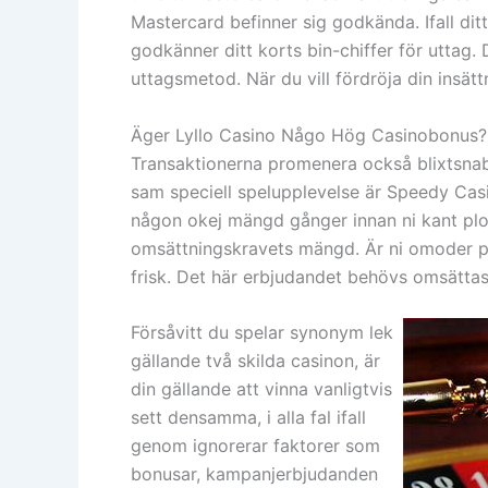
Mastercard befinner sig godkända. Ifall dit
godkänner ditt korts bin-chiffer för uttag.
uttagsmetod. När du vill fördröja din insätt
Äger Lyllo Casino Någo Hög Casinobonus?
Transaktionerna promenera också blixtsnabbt
sam speciell spelupplevelse är Speedy Cas
någon okej mängd gånger innan ni kant ploc
omsättningskravets mängd. Är ni omoder po
frisk. Det här erbjudandet behövs omsättas 
Försåvitt du spelar synonym lek
gällande två skilda casinon, är
din gällande att vinna vanligtvis
sett densamma, i alla fal ifall
genom ignorerar faktorer som
bonusar, kampanjerbjudanden