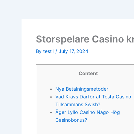
Skip
to
content
Storspelare Casino k
By
test1
/
July 17, 2024
Content
Nya Betalningsmetoder
Vad Krävs Därför at Testa Casino
Tillsammans Swish?
Äger Lyllo Casino Någo Hög
Casinobonus?