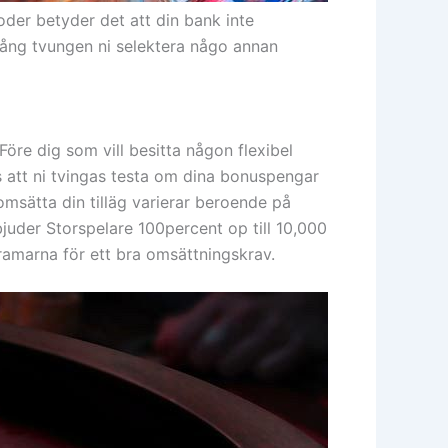
oder betyder det att din bank inte
dgång tvungen ni selektera någo annan
öre dig som vill besitta någon flexibel
 att ni tvingas testa om dina bonuspengar
msätta din tilläg varierar beroende på
der Storspelare 100percent op till 10,000
 ramarna för ett bra omsättningskrav.