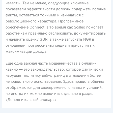
невесты. Тем не менее, следующие ключевые
показатели эффективности должны содержать полные
факты, оставаться точными и начинаться с
революционного характера. Программное
обеспечение Connect, в то время как Scaleo помогает
работникам правильно отслеживать, документировать
и начинать оценку GGR, а также запускать NGR в
отношении прогрессивных медиа и приступить к
максимизации дохода.
Еще одна важная часть мошенничества в онлайн-
казино — это законодательство, которое фактически
нарушает политику веб-страниц в отношении более
неправильного использования. Здесь правила обычно
отображаются для своевременного языка и условий,
но иногда их можно включить отдельно в раздел
«Дополнительный словарь».