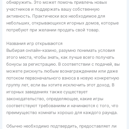
обнаружить. Это может помочь привлечь новых
участников и поддержать вашу собственную
активность. Практически все необходимое для
небольших, открывающихся игорных домов, которые
потребуют при желании продать свой товар.
Названия игр открываются
Выбирая онлайн-казино, разумно понимать условия
этого места, чтобы знать, как лучше всего получать
бонусы за регистрацию. В соответствии с подачей, вы
можете рискнуть любым вознаграждением или даже
потоком первоначального взноса в новую конкретную
группу лет, если вы хотите исключить этот доход. В
игорных заведениях также существует
законодательство, определяющее, какие игры
соответствуют требованиям и начинаются с того, что
преимущество комнаты хорошо для каждого раунда.
Обычно необходимо подтвердить, предоставляет ли