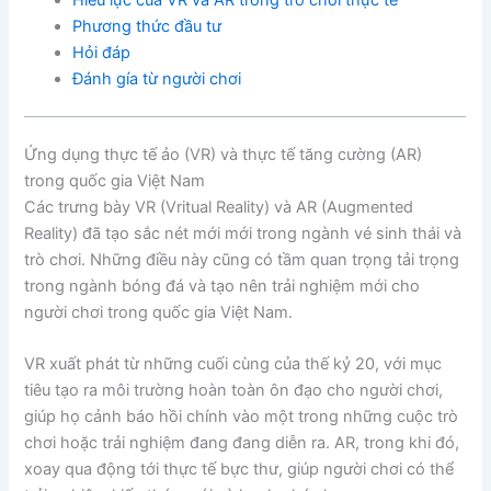
Phương thức đầu tư
Hỏi đáp
Đánh gía từ người chơi
Ứng dụng thực tế ảo (VR) và thực tế tăng cường (AR)
trong quốc gia Việt Nam
Các trưng bày VR (Vritual Reality) và AR (Augmented
Reality) đã tạo sắc nét mới mới trong ngành vé sinh thái và
trò chơi. Những điều này cũng có tầm quan trọng tải trọng
trong ngành bóng đá và tạo nên trải nghiệm mới cho
người chơi trong quốc gia Việt Nam.
VR xuất phát từ những cuối cùng của thế kỷ 20, với mục
tiêu tạo ra môi trường hoàn toàn ôn đạo cho người chơi,
giúp họ cảnh báo hồi chính vào một trong những cuộc trò
chơi hoặc trải nghiệm đang đang diễn ra. AR, trong khi đó,
xoay qua động tới thực tế bực thư, giúp người chơi có thể