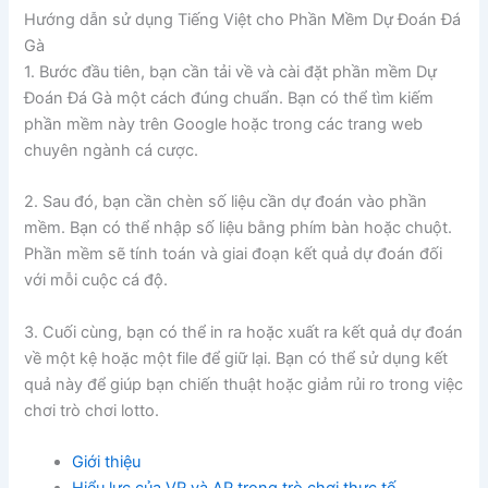
Hướng dẫn sử dụng Tiếng Việt cho Phần Mềm Dự Đoán Đá
Gà
1. Bước đầu tiên, bạn cần tải về và cài đặt phần mềm Dự
Đoán Đá Gà một cách đúng chuẩn. Bạn có thể tìm kiếm
phần mềm này trên Google hoặc trong các trang web
chuyên ngành cá cược.
2. Sau đó, bạn cần chèn số liệu cần dự đoán vào phần
mềm. Bạn có thể nhập số liệu bằng phím bàn hoặc chuột.
Phần mềm sẽ tính toán và giai đoạn kết quả dự đoán đối
với mỗi cuộc cá độ.
3. Cuối cùng, bạn có thể in ra hoặc xuất ra kết quả dự đoán
về một kệ hoặc một file để giữ lại. Bạn có thể sử dụng kết
quả này để giúp bạn chiến thuật hoặc giảm rủi ro trong việc
chơi trò chơi lotto.
Giới thiệu
Hiểu lực của VR và AR trong trò chơi thực tế