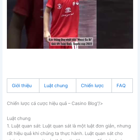
Giới thiệu
Luật chung
Chiến lược
FAQ
Chiến lược cá cược hiệu quả – Casino Blog”/>
Luật chung
1. Luật quan sát: Luật quan sát là một luật đơn giản, nhưng
rất hiệu quả khi chúng ta thực hành. Luật quan sát cho