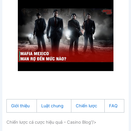
Giới thiệu
Luật chung
Chiến lược
FAQ
Chiến lược cá cược hiệu quả – Casino Blog”/>