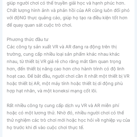
giúp người chơi có thể truyền giải học và hạnh phúc hơn.
Chất lượng hình ảnh và phản hồi của AR cũng luôn đối phó
với độNG thực quảng cáo, giúp họ tạo ra điều kiện tốt hơn
để quay quan sát cuộc trò chơi.
Phương thức đầu tư
Các công ty sản xuất VR và AR đang ra động trên thị
trường, cung cấp nhiều loại sản phẩm khác nhau khác
nhau, từ thiết bị VR giá rẻ cho răng mắt tầm quan trọng
hơn, đến thiết bị nâng cao hơn cho hành trình có độ linh
hoạt cao. Để bắt đầu, người chơi cần ít nhất một thiết bị VR
hoặc thiết bị AR, một máy tính hoặc thiết bị di động phù
hợp hạt nhân, và một koneksi mạng cốt lõi.
Rất nhiều công ty cung cấp dịch vụ VR và AR miễn phí
hoặc có một lương thử. Nhờ đó, nhiều người chơi có thể
thử nghiệm các trò chơi mới hoặc học hỏi về nghiệp vụ của
họ trước khi đi vào cuộc chơi thực tế.