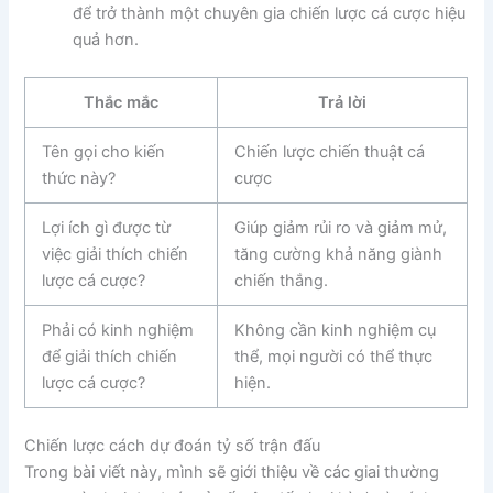
để trở thành một chuyên gia chiến lược cá cược hiệu
quả hơn.
Thắc mắc
Trả lời
Tên gọi cho kiến
Chiến lược chiến thuật cá
thức này?
cược
Lợi ích gì được từ
Giúp giảm rủi ro và giảm mử,
việc giải thích chiến
tăng cường khả năng giành
lược cá cược?
chiến thắng.
Phải có kinh nghiệm
Không cần kinh nghiệm cụ
để giải thích chiến
thể, mọi người có thể thực
lược cá cược?
hiện.
Chiến lược cách dự đoán tỷ số trận đấu
Trong bài viết này, mình sẽ giới thiệu về các giai thường