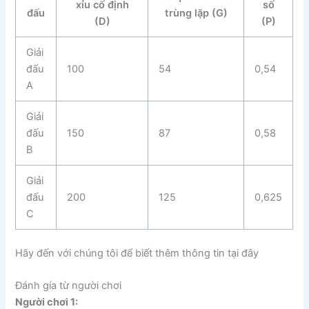
xỉu cố định
số
đấu
trùng lặp (G)
(D)
(P)
Giải
đấu
100
54
0,54
A
Giải
đấu
150
87
0,58
B
Giải
đấu
200
125
0,625
C
Hãy đến với chúng tôi để biết thêm thông tin tại đây
Đánh gía từ người chơi
Người chơi 1: