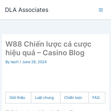
Skip
DLA Associates
to
content
W88 Chiến lược cá cược
hiệu quả – Casino Blog
By
test1
/
June 28, 2024
Giới thiệu
Luật chung
Chiến lược
FAQ