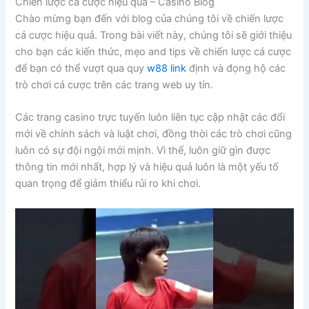
Chiến lược cá cược hiệu quả – Casino Blog
Chào mừng bạn đến với blog của chúng tôi về chiến lược
cá cược hiệu quả. Trong bài viết này, chúng tôi sẽ giới thiệu
cho bạn các kiến thức, mẹo and tips về chiến lược cá cược
để bạn có thể vượt qua quy
w88 link
định và đọng hộ các
trò chơi cá cược trên các trang web uy tín.
Các trang casino trực tuyến luôn liên tục cập nhật các đổi
mới về chính sách và luật chơi, đồng thời các trò chơi cũng
luôn có sự đội ngội mới mịnh. Vì thế, luôn giữ gìn được
thông tin mới nhất, hợp lý và hiệu quả luôn là một yếu tố
quan trọng để giảm thiểu rủi ro khi chơi.