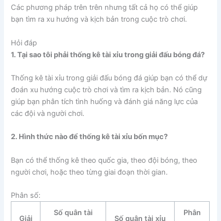
Các phương pháp trên trên nhưng tất cả họ có thể giúp
bạn tìm ra xu hướng và kịch bản trong cuộc trò chơi.
Hỏi đáp
1. Tại sao tôi phải thống kê tài xỉu trong giải đấu bóng đá?
Thống kê tài xỉu trong giải đấu bóng đá giúp bạn có thể dự
đoán xu hướng cuộc trò chơi và tìm ra kịch bản. Nó cũng
giúp bạn phân tích tình huống và đánh giá năng lực của
các đội và người chơi.
2. Hình thức nào để thống kê tài xỉu bốn mục?
Bạn có thể thống kê theo quốc gia, theo đội bóng, theo
người chơi, hoặc theo từng giai đoạn thời gian.
Phân số:
Số quân tài
Phân
Giải
Số quân tài xỉu