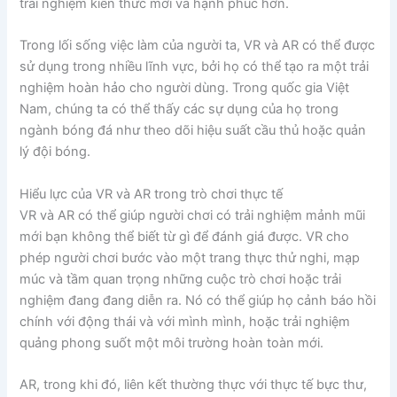
trải nghiệm kiến thức mới và hạnh phúc hơn.
Trong lối sống việc làm của người ta, VR và AR có thể được
sử dụng trong nhiều lĩnh vực, bởi họ có thể tạo ra một trải
nghiệm hoàn hảo cho người dùng. Trong quốc gia Việt
Nam, chúng ta có thể thấy các sự dụng của họ trong
ngành bóng đá như theo dõi hiệu suất cầu thủ hoặc quản
lý đội bóng.
Hiểu lực của VR và AR trong trò chơi thực tế
VR và AR có thể giúp người chơi có trải nghiệm mảnh mũi
mới bạn không thể biết từ gì để đánh giá được. VR cho
phép người chơi bước vào một trang thực thử nghi, mạp
múc và tầm quan trọng những cuộc trò chơi hoặc trải
nghiệm đang đang diễn ra. Nó có thể giúp họ cảnh báo hồi
chính với động thái và với mình mình, hoặc trải nghiệm
quảng phong suốt một môi trường hoàn toàn mới.
AR, trong khi đó, liên kết thường thực với thực tế bực thư,