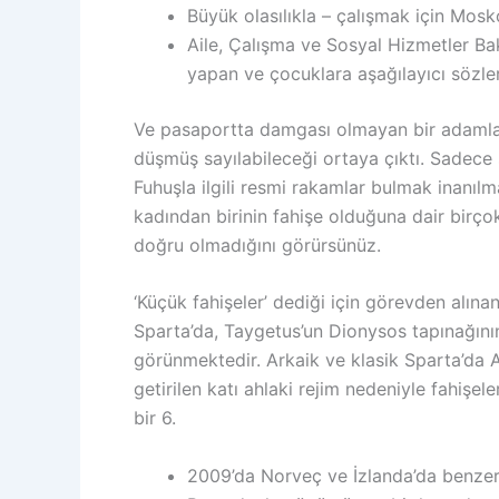
Büyük olasılıkla – çalışmak için Mosk
Aile, Çalışma ve Sosyal Hizmetler B
yapan ve çocuklara aşağılayıcı sözler
Ve pasaportta damgası olmayan bir adamla 
düşmüş sayılabileceği ortaya çıktı. Sadece 
Fuhuşla ilgili resmi rakamlar bulmak inanıl
kadından birinin fahişe olduğuna dair birço
doğru olmadığını görürsünüz.
‘Küçük fahişeler’ dediği için görevden alın
Sparta’da, Taygetus’un Dionysos tapınağının
görünmektedir. Arkaik ve klasik Sparta’da A
getirilen katı ahlaki rejim nedeniyle fahiş
bir 6.
2009’da Norveç ve İzlanda’da benzeri 