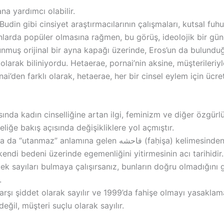
na yardımcı olabilir.
udin gibi cinsiyet araştırmacılarının çalışmaları, kutsal fu
arda popüler olmasına rağmen, bu görüş, ideolojik bir gü
nmuş orijinal bir ayna kapağı üzerinde, Eros’un da bulunduğ
larak biliniyordu. Hetaerae, pornai’nin aksine, müşterileriyle
ai’den farklı olarak, hetaerae, her bir cinsel eylem için ücret 
sında kadın cinselliğine artan ilgi, feminizm ve diğer özgürlü
liğe bakış açısında değişikliklere yol açmıştır.
“Fahişe” kelimesi, Arapçada “azgın” ya da “utanmaz” anlamına gelen شه
kendi bedeni üzerinde egemenliğini yitirmesinin acı tarihidir.
ek sayıları bulmaya çalışırsanız, bunların doğru olmadığını 
.
karşı şiddet olarak sayılır ve 1999’da fahişe olmayı yasakl
ğil, müşteri suçlu olarak sayılır.