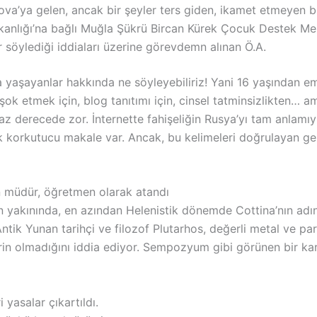
ova’ya gelen, ancak bir şeyler ters giden, ikamet etmeyen bi
akanlığı’na bağlı Muğla Şükrü Bircan Kürek Çocuk Destek Me
 söylediği iddiaları üzerine görevdemn alınan Ö.A.
yaşayanlar hakkında ne söyleyebiliriz! Yani 16 yaşından e
şok etmek için, blog tanıtımı için, cinsel tatminsizlikten… a
maz derecede zor. İnternette fahişeliğin Rusya’yı tam anlamı
k korkutucu makale var. Ancak, bu kelimeleri doğrulayan gerç
an müdür, öğretmen olarak atandı
 yakınında, en azından Helenistik dönemde Cottina’nın adın
ntik Yunan tarihçi ve filozof Plutarhos, değerli metal ve p
elerin olmadığını iddia ediyor. Sempozyum gibi görünen bir 
yasalar çıkartıldı.