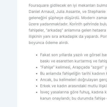
Foursquare gidilecek en iyi mekanları bulma
Daniel Arnaud, Julia Assante, ve Stephanie B
geleneğini şüpheye düşürdü. Modern zamanl
üzere yadsınmaktadır. Korinth şehrinde bulu
fahişeler, “arkadaş” anlamına gelen hetaera o
ilişkinin yanı sıra arkadaşlık da yapardı. Porn
boyunca ödeme alırdı.
Fakat son yıllarda yazılı ve görsel ba
baskı ve esaretten kurtarmış ve fahişe
Bu anlamda fahişeliğin tarihi kadının 
Ancak, bu kelimeleri doğrulayan gerç
Erkek ve kadın arasındaki mutlu ilişki
İsveç yasalarına göre fuhuş, kadına 
kanun onaylandı; bu durumda fahişe de