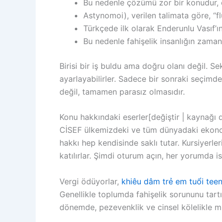
Bu nedenle çözümü zor bir konudur, ç
Astynomoi), verilen talimata göre, “flüt
Türkçede ilk olarak Enderunlu Vasıf’ın
Bu nedenle fahişelik insanlığın zama
Birisi bir iş buldu ama doğru olanı değil. S
ayarlayabilirler. Sadece bir sonraki seçimde 
değil, tamamen parasız olmasıdır.
Konu hakkındaki eserler[değiştir | kaynağı d
CİSEF ülkemizdeki ve tüm dünyadaki ekonom
hakkı hep kendisinde saklı tutar. Kursiyer
katılırlar. Şimdi oturum açın, her yorumda
Vergi ödüyorlar,
khiêu dâm trẻ em tuổi tee
Genellikle toplumda fahişelik sorununu tart
dönemde, pezevenklik ve cinsel kölelikle müc