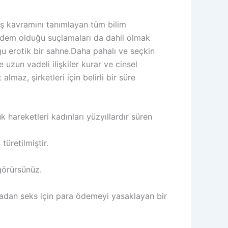
huş kavramını tanımlayan tüm bilim
ndem olduğu suçlamaları da dahil olmak
u erotik bir sahne.Daha pahalı ve seçkin
 uzun vadeli ilişkiler kurar ve cinsel
almaz, şirketleri için belirli bir süre
k hareketleri kadınları yüzyıllardır süren
فاح (faḥişa) kelimesinden türetilmiştir.
görürsünüz.
amadan seks için para ödemeyi yasaklayan bir