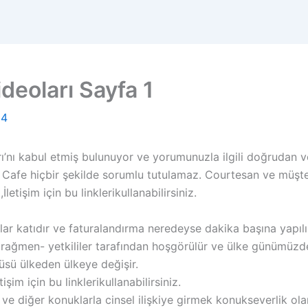
deoları Sayfa 1
24
’nı kabul etmiş bulunuyor ve yorumunuzla ilgili doğrudan v
afe hiçbir şekilde sorumlu tutulamaz. Courtesan ve müşteris
,İletişim için bu linklerikullanabilirsiniz.
lar katıdır ve faturalandırma neredeyse dakika başına yapılı
 rağmen- yetkililer tarafından hoşgörülür ve ülke günümüz
üsü ülkeden ülkeye değişir.
tişim için bu linklerikullanabilirsiniz.
ve diğer konuklarla cinsel ilişkiye girmek konukseverlik olar