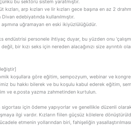
ünkü bu sektörü sistem yaratmıştır.
 kızları, arp kızları ve lir kızları gece başına en az 2 drahmi i
 Divan edebiyatında kullanılmıştır.
n aşımına uğramayan en eski ikiyüzlülüğüdür.
eks endüstrisi personele ihtiyaç duyar, bu yüzden onu ‘çalışm
değil, bir kızı seks için nereden alacağınızı size ayrıntılı o
eğiştir]
ik koşullara göre eğitim, sempozyum, webinar ve kongre ü
lerimiz bu hakkı bilerek ve bu koşulu kabul ederek eğitim, 
 isim ve e.posta yazma zahmetinden kurtulun.
n
sigortası için ödeme yapıyorlar ve genellikle düzenli olar
ışmaya ilgi vardır. Kızların fiilen güçsüz kölelere dönüştür
adele etmenin yollarından biri, fahişeliğin yasallaştırılması