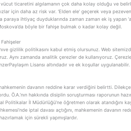
vücut ticaretini algılamanın çok daha kolay olduğu ve belirl
lar için daha az risk var. ‘Elden ele’ geçerek veya pezevenk
eya paraya ihtiyaç duyduklarında zaman zaman ek iş yapan ‘amat
oskova’da böyle bir fahişe bulmak o kadar kolay değil.
 Fahişeler
ıve gizlilik politikasını kabul etmiş olursunuz. Web sitemizde
oruz. Aynı zamanda analitik çerezler de kullanıyoruz. Çerezler
erPaylaşım Lisansı altındadır ve ek koşullar uygulanabilir. B
mahkemenin davanın reddine karar verdiğini belirtti. Dilekç
rdu. Ö.A.’nın hakkında disiplin soruşturması raporunun hazır
yal Politikalar İl Müdürlüğü’ne öğretmen olarak atandığını kay
hkemesi’nde iptal davası açtığını, mahkemenin davanın reddin
 hazırlamak için sürekli yapmışlardır.