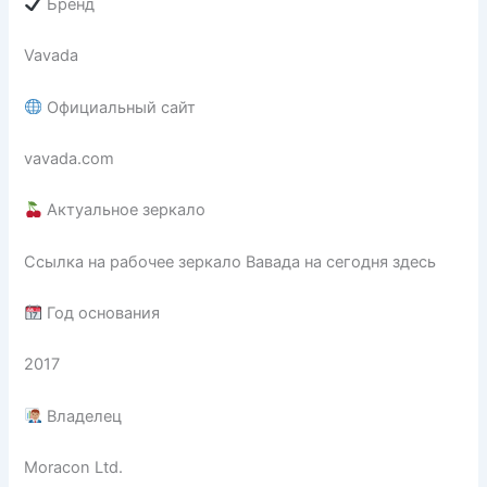
Бренд
Vavada
Официальный сайт
vavada.com
Актуальное зеркало
Ссылка на рабочее зеркало Вавада на сегодня здесь
Год основания
2017
Владелец
Moracon Ltd.