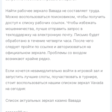
Найти рабочее зеркало Вавада не составляет труда.
Можно воспользоваться поисковиком, чтобы получить
доступ к списку рабочих ссылок. Чтобы избежать
мошенничества, лучше отправить запрос в
техподдержку на электронную почту. Письмо будет
обработано в течение четверти часа. После чего
следует пройти по ссылке и авторизоваться на
официальном зеркале. Проблемы со входом
возникают крайне редко.
Если хочется незамедлительно войти в игровой зал и
запустить лучшие слоты, поучаствовать в турнире,
стоит воспользоваться нашим списком зеркал Vavada
на сегодня:
Список актуальных зеркал казино Вавада