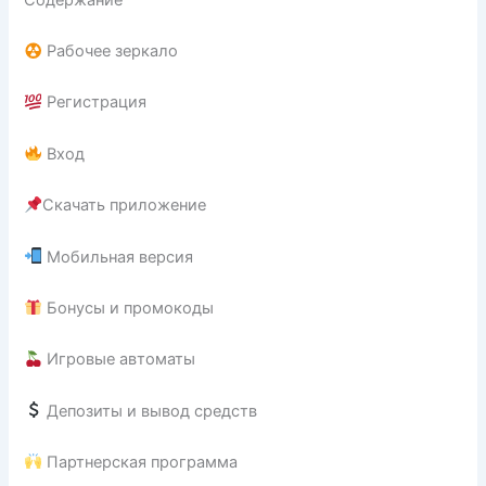
Рабочее зеркало
Регистрация
Вход
Скачать приложение
Мобильная версия
Бонусы и промокоды
Игровые автоматы
Депозиты и вывод средств
Партнерская программа