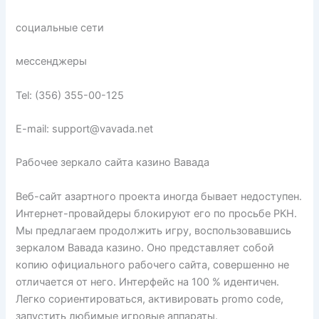
социальные сети
мессенджеры
Tel: (356) 355-00-125
E-mail: support@vavada.net
Рабочее зеркало сайта казино Вавада
Веб-сайт азартного проекта иногда бывает недоступен.
Интернет-провайдеры блокируют его по просьбе РКН.
Мы предлагаем продолжить игру, воспользовавшись
зеркалом Вавада казино. Оно представляет собой
копию официального рабочего сайта, совершенно не
отличается от него. Интерфейс на 100 % идентичен.
Легко сориентироваться, активировать promo code,
запустить любимые игровые аппараты.