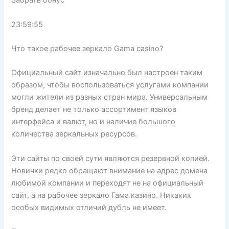
Забрать бонус
23:59:55
Что такое рабочее зеркало Gama casino?
Официальный сайт изначально был настроен таким
образом, чтобы воспользоваться услугами компании
могли жители из разных стран мира. Универсальным
бренд делает не только ассортимент языков
интерфейса и валют, но и наличие большого
количества зеркальных ресурсов.
Эти сайты по своей сути являются резервной копией.
Новички редко обращают внимание на адрес домена
любимой компании и переходят не на официальный
сайт, а на рабочее зеркало Гама казино. Никаких
особых видимых отличий дубль не имеет.