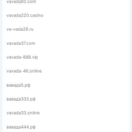
vavada60.com
vavada220.casino
va-vada28.ru
vavada37.com
vavada-888.vip
vavada-46.online
вавада5.рф
вавада333.рф
vavada33.online
вавада444.рф