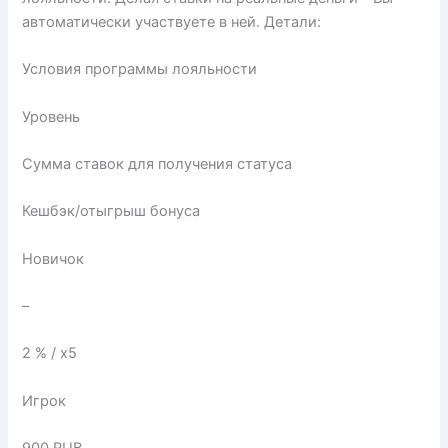
автоматически участвуете в ней. Детали:
Условия программы лояльности
Уровень
Сумма ставок для получения статуса
Кешбэк/отыгрыш бонуса
Новичок
–
2 % / х5
Игрок
900 RUB