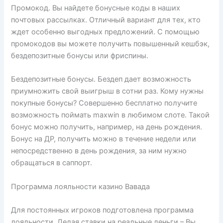
Промокод. Вы найдете бонусные коды в наших
почтовых рассылках. Отличный вариант для тех, кто
ждет особенно выгодных предложений. С помощью
промокодов вы можете получить повышенный кешбэк,
бездепозитные бонусы или фриспины.
Бездепозитные бонусы. Бездеп дает возможность
приумножить свой выигрыш в сотни раз. Кому нужны
покупные бонусы? Совершенно бесплатно получите
возможность поймать maxwin в любимом слоте. Такой
бонус можно получить, например, на день рождения.
Бонус на ДР, получить можно в течение недели или
непосредственно в день рождения, за ним нужно
обращаться в саппорт.
Программа лояльности казино Вавада
Для постоянных игроков подготовлена программа
лояльности. Делая ставки на реальные деньги – Вы