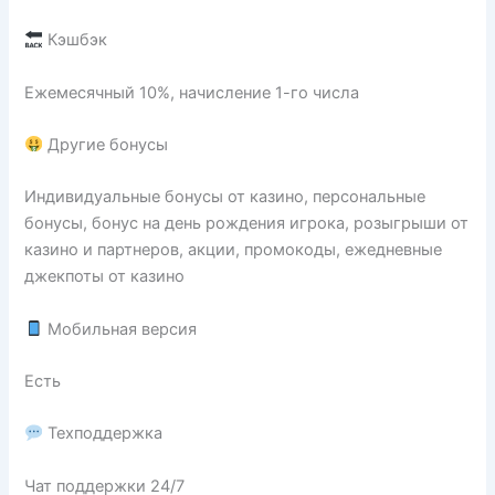
Кэшбэк
Ежемесячный 10%, начисление 1-го числа
Другие бонусы
Индивидуальные бонусы от казино, персональные
бонусы, бонус на день рождения игрока, розыгрыши от
казино и партнеров, акции, промокоды, ежедневные
джекпоты от казино
Мобильная версия
Есть
Техподдержка
Чат поддержки 24/7