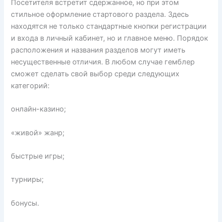
Посетителя встретит сдержанное, но при этом
стильное оформление стартового раздела. Здесь
находятся не только стандартные кнопки регистрации
и входа в личный кабинет, но и главное меню. Порядок
расположения и названия разделов могут иметь
несущественные отличия. В любом случае гемблер
сможет сделать свой выбор среди следующих
категорий:
онлайн-казино;
«живой» жанр;
быстрые игры;
турниры;
бонусы.