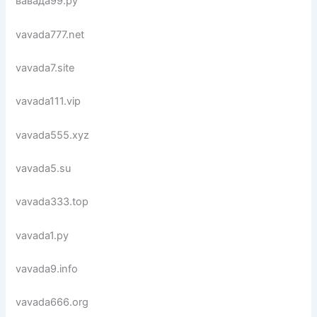
вавада99.ру
vavada777.net
vavada7.site
vavada111.vip
vavada555.xyz
vavada5.su
vavada333.top
vavada1.ру
vavada9.info
vavada666.org