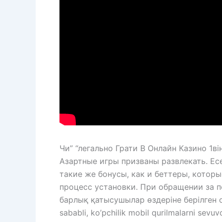
Чи” “легально Грати В Онлайн Казино 1ві
Азартные игры призваны развлекать. Есе
такие же бонусы, как и беттеры, которы
процесс установки. При обращении за п
барлық қатысушылар өздеріне берілген 
sababli, ko’pchilik mobil qurilmalarni sevu