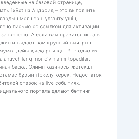
 введенные на базовой странице,
ать 1xBet на Андроид – это выполнить
лардың мөлшерін ұлғайту үшін,
влено письмо со ссылкой для активации
запрещено. А если вам нравится игра в
й джин и выдаст вам крупный выигрыш.
имумға дейін қысқартылды. Это одно из
vchilar qimor o’yinlarini topadilar,
дауынан басқа, Олимп казиносы жетекші
стамас бұрын тіркелу керек. Недостаток
телей ставок на live событиях.
ициального портала делают беттинг