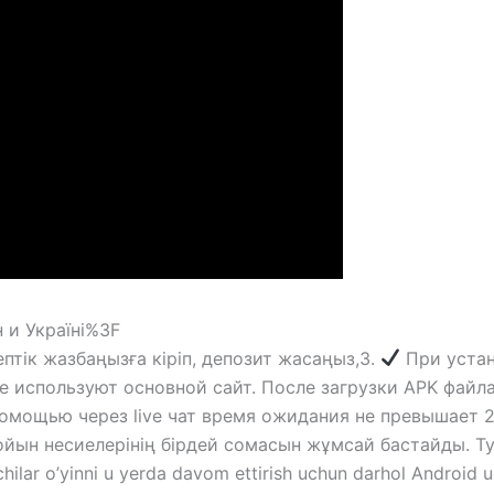
н и Україні%3F
птік жазбаңызға кіріп, депозит жасаңыз,3.
При устан
е используют основной сайт. После загрузки APK файла
омощью через live чат время ожидания не превышает 2
ойын несиелерінің бірдей сомасын жұмсай бастайды. Т
vchilar o’yinni u yerda davom ettirish uchun darhol Android 