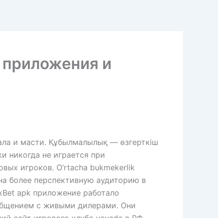
о приложения и
ала и масти. Құбылмалылық — өзгерткіш
и никогда не играется при
вых игроков. O’rtacha bukmekerlik
джет на более перспективную аудиторию в
1xBet apk приложение работало
общением с живыми дилерами. Они