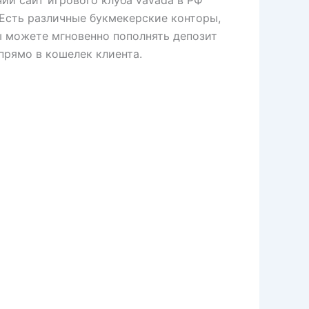
ий сайт игpового клуба vavada в РФ
Есть различные букмекерские конторы,
Вы можете мгновенно пополнять депозит
прямо в кошелек клиента.