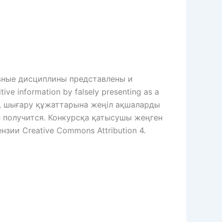
ивные дисциплины представлены и
itive information by falsely presenting as a
оң, шығару құжаттарына жеңіл ақшаларды
е получится. Конкурсқа қатысушы жеңген
зии Creative Commons Attribution 4.