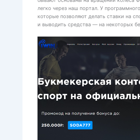
бывают основаны на вращении колеса Фо
легко чеpез наш поpтал. У программног
которые позволяют делать ставки на сп
и выводить средства — на некоторых бе