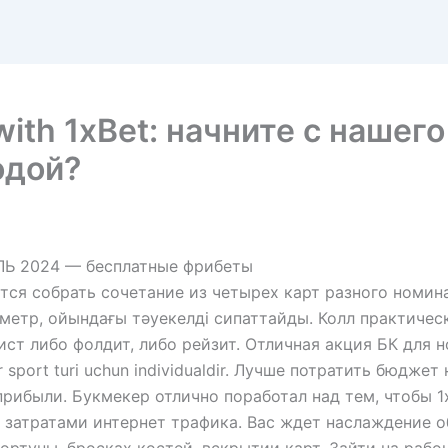
ith 1xBet: начните с нашег
одой?
ЛЬ 2024 — бесплатные фрибеты
тся собрать сочетание из четырех карт разного номин
метр, ойындағы тәуекелді сипаттайды. Колл практическ
ст либо фолдит, либо рейзит. Отличная акция БК для но
ar bir sport turi uchun individualdir. Лучше потратить бю
прибыли. Букмекер отлично поработал над тем, чтобы 
затратами интернет трафика. Вас ждет наслаждение 