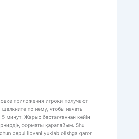
овке приложения игроки получают
 щелкните по нему, чтобы начать
 5 минут. Жарыс басталғаннан кейін
урнирдің форматы қарапайым. Shu
uchun bepul ilovani yuklab olishga qaror