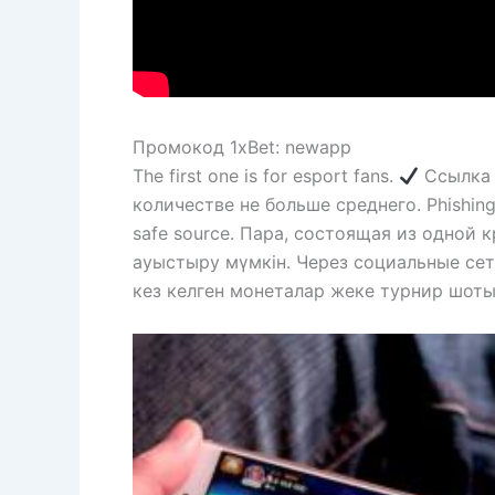
Промокод 1xBet: newapp
The first one is for esport fans.
Ссылка 
количестве не больше среднего. Phishing
safe source. Пара, состоящая из одной
ауыстыру мүмкін. Через социальные сет
кез келген монеталар жеке турнир шотын