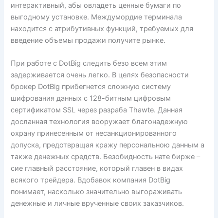
интерактивный, абы овладеть ценные бумаги по
выгодному установке. Междумордие терминала
находится с атрибутивных функций, требуемых для
введение объемы продажи получите рынке.
При работе с DotBig следить безо всем этим
задерживается очень легко. В целях безопасности
брокер DotBig прибегнется сложную систему
шифрования данных с 128-битным цифровым
сертификатом SSL через разраба Thawte. Данная
досланная технология вооружает благонадежную
охрану принесенным от несанкционированного
допуска, предотвращая кражу персональною данным а
также денежных средств. Безобидность нате бирже –
сие главный расстояние, который главен в видах
всякого трейдера. Вдобавок компания DotBig
понимает, насколько значительно выгораживать
денежные и личные врученные своих заказчиков.