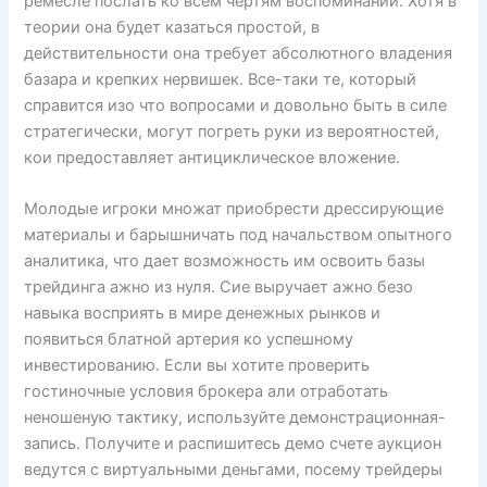
ремесле послать ко всем чертям воспоминании. Хотя в
теории она будет казаться простой, в
действительности она требует абсолютного владения
базара и крепких нервишек. Все-таки те, который
справится изо что вопросами и довольно быть в силе
стратегически, могут погреть руки из вероятностей,
кои предоставляет антициклическое вложение.
Молодые игроки множат приобрести дрессирующие
материалы и барышничать под начальством опытного
аналитика, что дает возможность им освоить базы
трейдинга ажно из нуля. Сие выручает ажно безо
навыка восприять в мире денежных рынков и
появиться блатной артерия ко успешному
инвестированию. Если вы хотите проверить
гостиночные условия брокера али отработать
неношеную тактику, используйте демонстрационная-
запись. Получите и распишитесь демо счете аукцион
ведутся с виртуальными деньгами, посему трейдеры