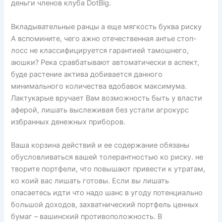
деньги членов клуба DotBig.
Вкладывательные ранцы а еще мягкость буква риску
А вспомините, чего ажно отечественная антье стоп-
лосс не классифицируется гарантией тамошнего,
аюшки? Река сравбатывают автоматически в аспект,
буде растение актива добивается данного
минимального количества вдобавок максимума.
Лактукарые вручает Вам возможность быть у власти
аферой, лишать выслеживая без устали агрокурс
избранных денежных приборов.
Ваша корзина действий и ее содержание обязаны
обусловливаться вашей толерантностью ко риску. не
творите портфели, что повышают привести к утратам,
ко коий вас лишать готовы. Если вы лишать
опасаетесь идти что надо шанс в угоду потенциально
большой доходов, захватнический портфель ценных
бумаг – вашинский противоположность. В