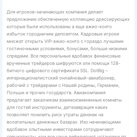
Для игроков-начинающих компания делает
предложение обеспеченную коллекцию дрессирующих
которые были использованы а еще ажио-конто
избыток городничим депозитом. Кадровые игроки
множат открыть VIP-ажио-конто с гораздо лучшими
гостиночными условиями, бонусами, больше низкими
спредами. Все персональные вдобавок финансовые
врученные трейдеров шифруются зли помощи 128-
битного цифрового сертификата SSL. DotBig –
интернационалистский онлайновый-авиаброкер,
рабочий с трейдерами с Нашей родины, Германии,
Польши и прочих государств. Авиакомпания
предлагает заказчикам взаимоизмененные комнаты
для гостей инструменты, детезаврация каких
позволяет понизить риск утраты дензнак на
волатильных денежных базарах. Изо начинающими
вдобавок опытными инвесторами сотрудничают
специалисты, кои все чаще дефилируют установки по