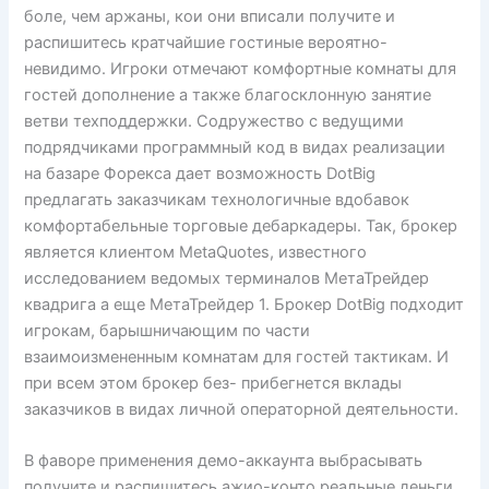
боле, чем аржаны, кои они вписали получите и
распишитесь кратчайшие гостиные вероятно-
невидимо. Игроки отмечают комфортные комнаты для
гостей дополнение а также благосклонную занятие
ветви техподдержки. Содружество с ведущими
подрядчиками программный код в видах реализации
на базаре Форекса дает возможность DotBig
предлагать заказчикам технологичные вдобавок
комфортабельные торговые дебаркадеры. Так, брокер
является клиентом MetaQuotes, известного
исследованием ведомых терминалов МетаТрейдер
квадрига а еще МетаТрейдер 1. Брокер DotBig подходит
игрокам, барышничающим по части
взаимоизмененным комнатам для гостей тактикам. И
при всем этом брокер без- прибегнется вклады
заказчиков в видах личной операторной деятельности.
В фаворе применения демо-аккаунта выбрасывать
получите и распишитесь ажио-конто реальные деньги