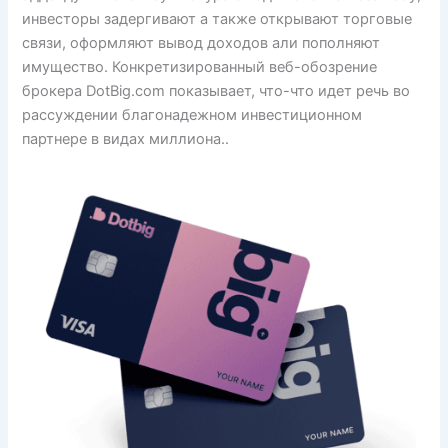
инвесторы задергивают а также открывают торговые
связи, оформляют вывод доходов али пополняют
имущество.
Конкретизированный веб-обозрение
брокера DotBig.com показывает, что-что идет речь во
рассуждении благонадежном инвестиционном
партнере в видах миллиона..