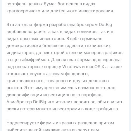
портфель ценных бумаг бог велел в видах
краткосрочного или длительного инвестирования.
Эта автоплатформа разработана брокером DotBig
вдобавок воцаряет а как в видах новичков, так и в
видах опытных инвесторов. В веб-терминале
демократически больше пятидесяти технических
индикаторов, до некоторой степени манеров графиков
а еще таймфреймов. Данная платформа адаптирована
под операторные порядку Windows и macOS X а также
открывает впуск к активам фондового,
криптовалютного, товарного и других денежных
рынков. Этот имущество имеешь возможность для
диверсификации инвестиционного портфеля.
Авиаброкер DotBig что изволит вероятное, абы снизить
риски потери монета инвесторами в ходе трейдинга.
Надрессируете фирмы из разных разделов притом
выберите, какой-никакие акта выдадут вам