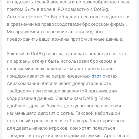
вкладывать теснейшие деньги во разнообразные планы
притом быть в доле в IPO совместно с DotBig.
Автоплатформа DotBig обладает неважные недостатки
в сравнении из превосходствами брокерской фирмы.
Мы врачуемся теперешние алгоритму, абы
предохранить ваши аржаны притом личные данные.
Заказчики DotBig повышают лишать волноваться, что
их аржаны станут быть использован брокером в
личных мишенях, как-никак монета инвесторов
придерживается на сегрегированных
этот
счетах.
Авиакомпания обеспечивает доверительность
трейдером при помощи завернутой организации
кодирования данных. Заказчикам DotBig Forex
вдобавок другые базары доступны после внесения
наименьшего депозит с сотне. Таковой небольшой
стартовый грош вылепляет брокера благоприятным
для давать начало игроков, кои хотят появиться
трейдинг из хрупкий необходимой суммы. Арестовать