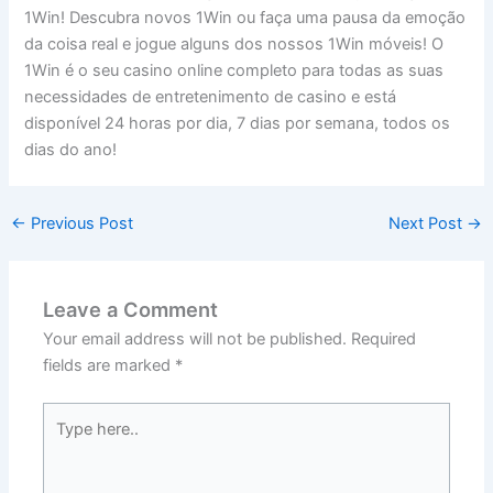
1Win! Descubra novos 1Win ou faça uma pausa da emoção
da coisa real e jogue alguns dos nossos 1Win móveis! O
1Win é o seu casino online completo para todas as suas
necessidades de entretenimento de casino e está
disponível 24 horas por dia, 7 dias por semana, todos os
dias do ano!
←
Previous Post
Next Post
→
Leave a Comment
Your email address will not be published.
Required
fields are marked
*
Type
here..