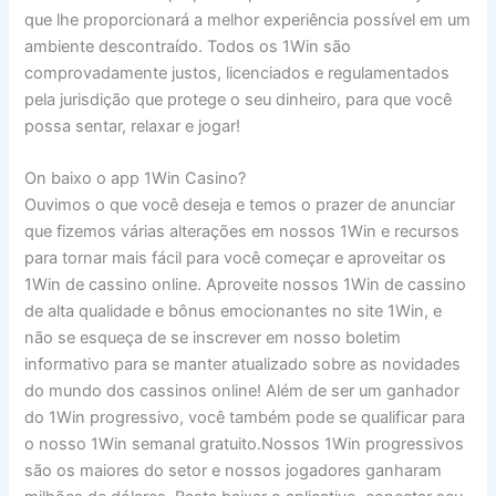
que lhe proporcionará a melhor experiência possível em um
ambiente descontraído. Todos os 1Win são
comprovadamente justos, licenciados e regulamentados
pela jurisdição que protege o seu dinheiro, para que você
possa sentar, relaxar e jogar!
On baixo o app 1Win Casino?
Ouvimos o que você deseja e temos o prazer de anunciar
que fizemos várias alterações em nossos 1Win e recursos
para tornar mais fácil para você começar e aproveitar os
1Win de cassino online. Aproveite nossos 1Win de cassino
de alta qualidade e bônus emocionantes no site 1Win, e
não se esqueça de se inscrever em nosso boletim
informativo para se manter atualizado sobre as novidades
do mundo dos cassinos online! Além de ser um ganhador
do 1Win progressivo, você também pode se qualificar para
o nosso 1Win semanal gratuito.Nossos 1Win progressivos
são os maiores do setor e nossos jogadores ganharam