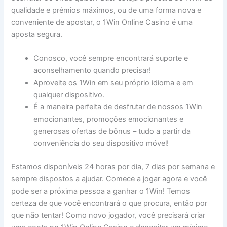
qualidade e prémios máximos, ou de uma forma nova e
conveniente de apostar, o 1Win Online Casino é uma
aposta segura.
Conosco, você sempre encontrará suporte e
aconselhamento quando precisar!
Aproveite os 1Win em seu próprio idioma e em
qualquer dispositivo.
É a maneira perfeita de desfrutar de nossos 1Win
emocionantes, promoções emocionantes e
generosas ofertas de bônus – tudo a partir da
conveniência do seu dispositivo móvel!
Estamos disponíveis 24 horas por dia, 7 dias por semana e
sempre dispostos a ajudar. Comece a jogar agora e você
pode ser a próxima pessoa a ganhar o 1Win! Temos
certeza de que você encontrará o que procura, então por
que não tentar! Como novo jogador, você precisará criar