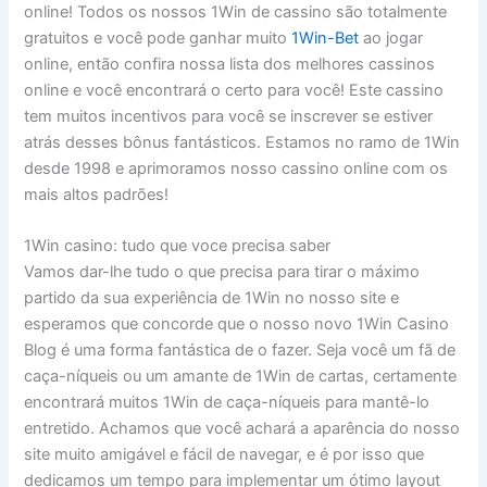
online! Todos os nossos 1Win de cassino são totalmente
gratuitos e você pode ganhar muito
1Win-Bet
ao jogar
online, então confira nossa lista dos melhores cassinos
online e você encontrará o certo para você! Este cassino
tem muitos incentivos para você se inscrever se estiver
atrás desses bônus fantásticos. Estamos no ramo de 1Win
desde 1998 e aprimoramos nosso cassino online com os
mais altos padrões!
1Win casino: tudo que voce precisa saber
Vamos dar-lhe tudo o que precisa para tirar o máximo
partido da sua experiência de 1Win no nosso site e
esperamos que concorde que o nosso novo 1Win Casino
Blog é uma forma fantástica de o fazer. Seja você um fã de
caça-níqueis ou um amante de 1Win de cartas, certamente
encontrará muitos 1Win de caça-níqueis para mantê-lo
entretido. Achamos que você achará a aparência do nosso
site muito amigável e fácil de navegar, e é por isso que
dedicamos um tempo para implementar um ótimo layout