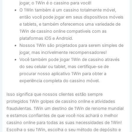
jogar, o 1Win é o cassino para você!
O 1Win também é um cassino totalmente móvel,
então você pode jogar em seus dispositivos móveis
e tablets, e também oferecemos uma variedade de
1Win de cassino online compatíveis com as
plataformas iOS e Android.
Nossos 1Win são projetados para serem simples de
jogar, mas incrivelmente recompensadores!
Você também pode jogar 1Win de cassino através
do seu celular ou tablet, mas certifique-se de
procurar nosso aplicativo 1Win para obter a
experiência completa do cassino móvel.
Isso significa que nossos clientes estão sempre
protegidos 1Win golpes de cassino online e atividades
fraudulentas. 1Win um destino de 1Win de renome mundial
e estamos confiantes de que você nos achará o melhor
cassino online para todas as suas necessidades de 1Win!
Escolha o seu 1Win, escolha o seu método de depósito e