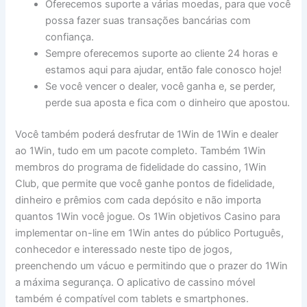
Oferecemos suporte a várias moedas, para que você
possa fazer suas transações bancárias com
confiança.
Sempre oferecemos suporte ao cliente 24 horas e
estamos aqui para ajudar, então fale conosco hoje!
Se você vencer o dealer, você ganha e, se perder,
perde sua aposta e fica com o dinheiro que apostou.
Você também poderá desfrutar de 1Win de 1Win e dealer
ao 1Win, tudo em um pacote completo. Também 1Win
membros do programa de fidelidade do cassino, 1Win
Club, que permite que você ganhe pontos de fidelidade,
dinheiro e prêmios com cada depósito e não importa
quantos 1Win você jogue. Os 1Win objetivos Casino para
implementar on-line em 1Win antes do público Português,
conhecedor e interessado neste tipo de jogos,
preenchendo um vácuo e permitindo que o prazer do 1Win
a máxima segurança. O aplicativo de cassino móvel
também é compatível com tablets e smartphones.