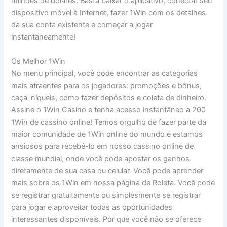
milhões de dólares. Basta baixar o aplicativo, conectar seu
dispositivo móvel à Internet, fazer 1Win com os detalhes
da sua conta existente e começar a jogar
instantaneamente!
Os Melhor 1Win
No menu principal, você pode encontrar as categorias
mais atraentes para os jogadores: promoções e bônus,
caça-níqueis, como fazer depósitos e coleta de dinheiro.
Assine o 1Win Casino e tenha acesso instantâneo a 200
1Win de cassino online! Temos orgulho de fazer parte da
maior comunidade de 1Win online do mundo e estamos
ansiosos para recebê-lo em nosso cassino online de
classe mundial, onde você pode apostar os ganhos
diretamente de sua casa ou celular. Você pode aprender
mais sobre os 1Win em nossa página de Roleta. Você pode
se registrar gratuitamente ou simplesmente se registrar
para jogar e aproveitar todas as oportunidades
interessantes disponíveis. Por que você não se oferece