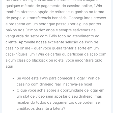
qualquer método de pagamento do cassino online, 1Win
também oferece a opção de retirar seus ganhos na forma
de paypal ou transferência bancária. Conseguimos crescer
e prosperar em um setor que passou por alguns pontos
baixos nos últimos dez anos e sempre estivemos na
vanguarda do setor com 1Win foco no atendimento ao
cliente. Aproveite nossa excelente seleção de 1Win de
cassino online – quer você queira tentar a sorte em um
caça-níqueis, um 1Win de cartas ou participar da ação com
algum clássico blackjack ou roleta, você encontrará tudo
aqui!
Se você está 1Win para começar a jogar 1Win de
cassino com dinheiro real, inscreva-se hoje!
O que você acha sobre a oportunidade de jogar em
um slot de vídeo sem apostar o seu dinheiro, mas
recebendo todos os pagamentos que podem ser
creditados durante a loteria?