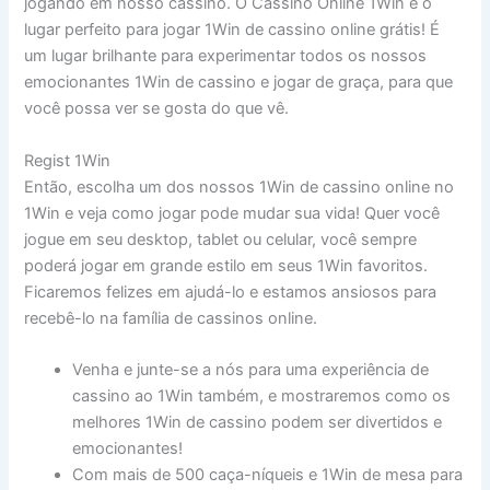
jogando em nosso cassino. O Cassino Online 1Win é o
lugar perfeito para jogar 1Win de cassino online grátis! É
um lugar brilhante para experimentar todos os nossos
emocionantes 1Win de cassino e jogar de graça, para que
você possa ver se gosta do que vê.
Regist 1Win
Então, escolha um dos nossos 1Win de cassino online no
1Win e veja como jogar pode mudar sua vida! Quer você
jogue em seu desktop, tablet ou celular, você sempre
poderá jogar em grande estilo em seus 1Win favoritos.
Ficaremos felizes em ajudá-lo e estamos ansiosos para
recebê-lo na família de cassinos online.
Venha e junte-se a nós para uma experiência de
cassino ao 1Win também, e mostraremos como os
melhores 1Win de cassino podem ser divertidos e
emocionantes!
Com mais de 500 caça-níqueis e 1Win de mesa para