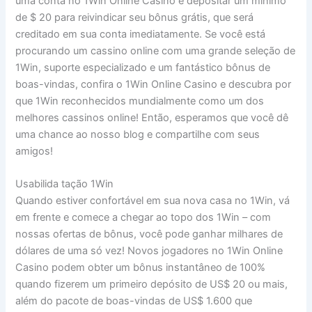
uma conta no 1Win Online Casino e depositar um mínimo
de $ 20 para reivindicar seu bônus grátis, que será
creditado em sua conta imediatamente. Se você está
procurando um cassino online com uma grande seleção de
1Win, suporte especializado e um fantástico bônus de
boas-vindas, confira o 1Win Online Casino e descubra por
que 1Win reconhecidos mundialmente como um dos
melhores cassinos online! Então, esperamos que você dê
uma chance ao nosso blog e compartilhe com seus
amigos!
Usabilida tação 1Win
Quando estiver confortável em sua nova casa no 1Win, vá
em frente e comece a chegar ao topo dos 1Win – com
nossas ofertas de bônus, você pode ganhar milhares de
dólares de uma só vez! Novos jogadores no 1Win Online
Casino podem obter um bônus instantâneo de 100%
quando fizerem um primeiro depósito de US$ 20 ou mais,
além do pacote de boas-vindas de US$ 1.600 que