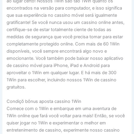
ao lugar certo! Nossos 1Win são tão 1Win quanto os
encontrados na versão para computador, e isso significa
que sua experiência no cassino móvel será igualmente
gratificante! Se você nunca usou um cassino online antes,
certifique-se de estar totalmente ciente de todas as
medidas de segurança que você precisa tomar para estar
completamente protegido online. Com mais de 60 1Win
disponíveis, você sempre encontrará algo novo e
emocionante. Você também pode baixar nosso aplicativo
de cassino móvel para iPhone, iPad e Android para
aproveitar o 1Win em qualquer lugar. E há mais de 300
1Win para escolher, incluindo nossos 1Win de cassino
gratuitos.
Condiçõ bônus aposta cassino 1Win
Comece com o 1Win e embarque em uma aventura de
1Win online que fará você voltar para mais! Então, se você
quiser jogar no 1Win e experimentar o melhor em
entretenimento de cassino, experimente nosso cassino