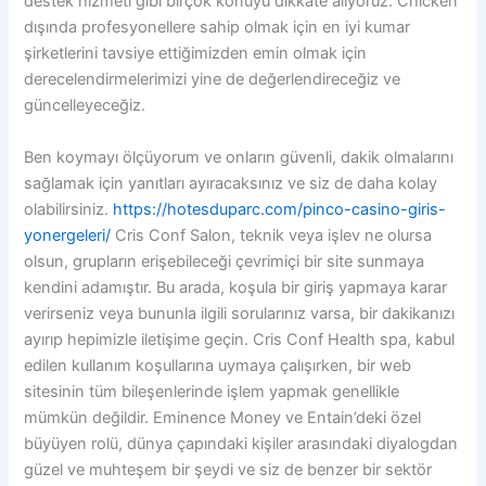
destek hizmeti gibi birçok konuyu dikkate alıyoruz. Chicken
dışında profesyonellere sahip olmak için en iyi kumar
şirketlerini tavsiye ettiğimizden emin olmak için
derecelendirmelerimizi yine de değerlendireceğiz ve
güncelleyeceğiz.
Ben koymayı ölçüyorum ve onların güvenli, dakik olmalarını
sağlamak için yanıtları ayıracaksınız ve siz de daha kolay
olabilirsiniz.
https://hotesduparc.com/pinco-casino-giris-
yonergeleri/
Cris Conf Salon, teknik veya işlev ne olursa
olsun, grupların erişebileceği çevrimiçi bir site sunmaya
kendini adamıştır. Bu arada, koşula bir giriş yapmaya karar
verirseniz veya bununla ilgili sorularınız varsa, bir dakikanızı
ayırıp hepimizle iletişime geçin. Cris Conf Health spa, kabul
edilen kullanım koşullarına uymaya çalışırken, bir web
sitesinin tüm bileşenlerinde işlem yapmak genellikle
mümkün değildir. Eminence Money ve Entain’deki özel
büyüyen rolü, dünya çapındaki kişiler arasındaki diyalogdan
güzel ve muhteşem bir şeydi ve siz de benzer bir sektör