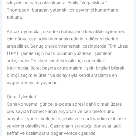
izleyicisine sahip olacaksınız. Emily “VegasMuse”
Thompson, buradan yetenekli bir çevrimiçi kumarhane
tutkunu.
Ancak oyuncular, ülkedeki bahisçilerle kesinlikle ilgilenmek
için dünya çapındaki kumar şirketlerinin diğer sitelerine
erişebilirler. Sonuç olarak internetteki casinolarda Türk Lirası
(TRY) işlemleri için hazır bulunan yüzdesel işlemlerin
anlaşılması Chicken içindeki kişiler için önemlidir.
Katılımcılar, ücret başına ortalamalara ilişkin bilgileri bilerek,
bilinçli seçimler üretir ve dolayısıyla kendi araçlarına en
uygun deneyimi yaşarlar.
Ücret İşlemleri
Canlı konuşma, güncel e-posta adresi dahil olmak üzere
çok sayıda hizmet kanalı arıyorum ve cep telefonunu
arayabilir, yanıt sürelerini ölçebilir ve kendi yardım ekibinize
yardımcı olabilirsiniz. Casinoların sunduğu bonusları adil,
şeffaf ve katılımcılara değer verecek şekilde