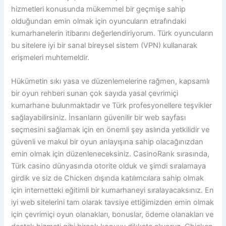
hizmetleri konusunda mükemmel bir geçmişe sahip
olduğundan emin olmak için oyuncuların etrafındaki
kumarhanelerin itibarını değerlendiriyorum. Türk oyuncuların
bu sitelere iyi bir sanal bireysel sistem (VPN) kullanarak
erişmeleri muhtemeldir.
Hükümetin sıkı yasa ve düzenlemelerine rağmen, kapsamlı
bir oyun rehberi sunan çok sayıda yasal çevrimiçi
kumarhane bulunmaktadır ve Türk profesyonellere teşvikler
sağlayabilirsiniz. İnsanların güvenilir bir web sayfası
seçmesini sağlamak için en önemli şey aslında yetkilidir ve
güvenli ve makul bir oyun anlayışına sahip olacağınızdan
emin olmak için düzenleneceksiniz. CasinoRank sırasında,
Türk casino dünyasında otorite olduk ve şimdi sıralamaya
girdik ve siz de Chicken dışında katılımcılara sahip olmak
için internetteki eğitimli bir kumarhaneyi sıralayacaksınız. En
iyi web sitelerini tam olarak tavsiye ettiğimizden emin olmak
için çevrimiçi oyun olanakları, bonuslar, ödeme olanakları ve