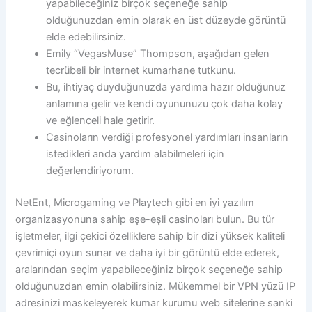
yapabileceğiniz birçok seçeneğe sahip
olduğunuzdan emin olarak en üst düzeyde görüntü
elde edebilirsiniz.
Emily “VegasMuse” Thompson, aşağıdan gelen
tecrübeli bir internet kumarhane tutkunu.
Bu, ihtiyaç duyduğunuzda yardıma hazır olduğunuz
anlamına gelir ve kendi oyununuzu çok daha kolay
ve eğlenceli hale getirir.
Casinoların verdiği profesyonel yardımları insanların
istedikleri anda yardım alabilmeleri için
değerlendiriyorum.
NetEnt, Microgaming ve Playtech gibi en iyi yazılım
organizasyonuna sahip eşe-eşli casinoları bulun. Bu tür
işletmeler, ilgi çekici özelliklere sahip bir dizi yüksek kaliteli
çevrimiçi oyun sunar ve daha iyi bir görüntü elde ederek,
aralarından seçim yapabileceğiniz birçok seçeneğe sahip
olduğunuzdan emin olabilirsiniz. Mükemmel bir VPN yüzü IP
adresinizi maskeleyerek kumar kurumu web sitelerine sanki