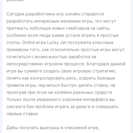
Сегодня разработчики игр онлайн стараются
разработать интересные механики игры, что могут
притянуть побольше новых гемблеров на сайты,
особенно если люди ранее устали играть в простые
слоты. Online игра Lucky Jet послужила классным
примером того, как относительно простые игры могут
сочетаться с возможностью заработка на
непосредственно игровом процессе. Благодаря данной
игре вы сумеете создать свою игровую стратегию,
понять как контролировать риск, освоить базовые
правила игры, научиться быстро делать ставку, не
проиграв при этом ни копейки реальных средств.
Только после уверенного освоения интерфейса вы
сможете без проблем играть за деньги и совершать
первые ставки.
Дабы получать выигрыш в описанной игре,