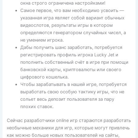
окна строго ограничена настройками!
Самое первое, что вам необходимо усвоить —
указанная игра являет собой вариант обычных
видеослотов, результаты игры в котором
определяются генератором случайных чисел, а
не умением игрока.
Дабы получить шанс заработать, потребуется
регистрировать профиль игрока Lucky Jet и
пополнить собственный счёт в игре при помощи
банковской карты, криптовалюты или своего
цифрового кошелька.
Чтобы зарабатывать в нашей игре, потребуется
выработать свою особую тактику игры, что не
сольет весь депозит пользователя за пару
плохих ставок.
Сейчас разработчики online игр стараются разработать
необычные механики для игр, которые могут привлечь
как можно больше новых пользователей на сайты,