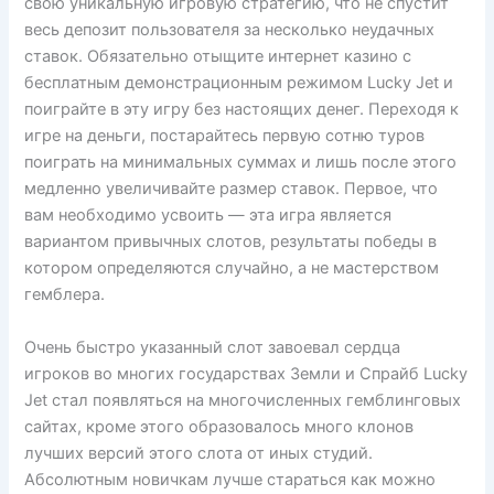
свою уникальную игровую стратегию, что не спустит
весь депозит пользователя за несколько неудачных
ставок. Обязательно отыщите интернет казино с
бесплатным демонстрационным режимом Lucky Jet и
поиграйте в эту игру без настоящих денег. Переходя к
игре на деньги, постарайтесь первую сотню туров
поиграть на минимальных суммах и лишь после этого
медленно увеличивайте размер ставок. Первое, что
вам необходимо усвоить — эта игра является
вариантом привычных слотов, результаты победы в
котором определяются случайно, а не мастерством
гемблера.
Очень быстро указанный слот завоевал сердца
игроков во многих государствах Земли и Спрайб Lucky
Jet стал появляться на многочисленных гемблинговых
сайтах, кроме этого образовалось много клонов
лучших версий этого слота от иных студий.
Абсолютным новичкам лучше стараться как можно