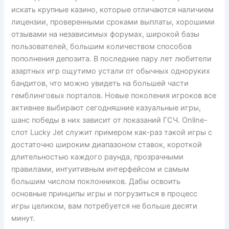
искать крупные казино, которые отличаются наличием
лицензии, проверенными сроками выплаты, хорошими
отзывами на независимых форумах, широкой базы
пользователей, большим количеством способов
пополнения депозита. В последние пару лет любители
азартных игр ощутимо устали от обычных одноруких
бандитов, что можно увидеть на большей части
гемблинговых порталов. Новые поколения игроков все
активнее выбирают сегодняшние казуальные игры,
шанс победы в них зависит от показаний ГСЧ. Online-
слот Lucky Jet служит примером как-раз такой игры с
достаточно широким диапазоном ставок, короткой
длительностью каждого раунда, прозрачными
правилами, интуитивным интерфейсом и самым
большим числом поклонников. Дабы освоить
основные принципы игры и погрузиться в процесс
игры целиком, вам потребуется не больше десяти
минут.