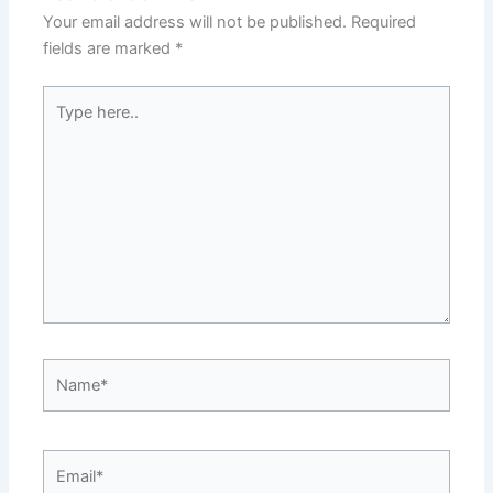
Your email address will not be published.
Required
fields are marked
*
Type
here..
Name*
Email*