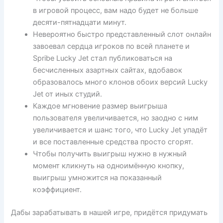
в игровой процесс, вам надо будет не больше
десяти-пятнадцати минут.
Невероятно быстро представленный слот онлайн
завоевал сердца игроков по всей планете и
Spribe Lucky Jet стал публиковаться на
бесчисленных азартных сайтах, вдобавок
образовалось много клонов обоих версий Lucky
Jet от иных студий.
Каждое мгновение размер выигрыша
пользователя увеличивается, но заодно с ним
увеличивается и шанс того, что Lucky Jet упадёт
и все поставленные средства просто сгорят.
Чтобы получить выигрыш нужно в нужный
момент кликнуть на одноимённую кнопку,
выигрыш умножится на показанный
коэффициент.
Дабы зарабатывать в нашей игре, придётся придумать