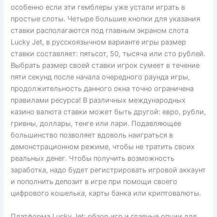
особенно если эти гемблеры уже устали играть в
простые слоты. Четыре большие кнопки для указания
ставки располагаются под главным экраном слота
Lucky Jet, в русскоязычном варианте игры размер
ставки составляет: пятьсот, 50, тысяча или сто рублей.
Выбрать размер своей ставки игрок сумеет в течение
пяти секунд после начала очередного раунда игры,
продолжительность данного окна точно ограничена
правилами ресурса! В различных международных
казино валюта ставки может быть другой: евро, рубли,
гривны, доллары, тенге или лари. Подавляющее
большинство позволяет вдоволь наиграться в
демонстрационном режиме, чтобы не тратить своих
реальных денег. Чтобы получить возможность
заработка, надо будет регистрировать игровой аккаунт
и пополнить депозит в игре при помощи своего
цифрового кошелька, карты банка или криптовалюты.
Платформа Lucky Jet: обзор игр и главные опции для