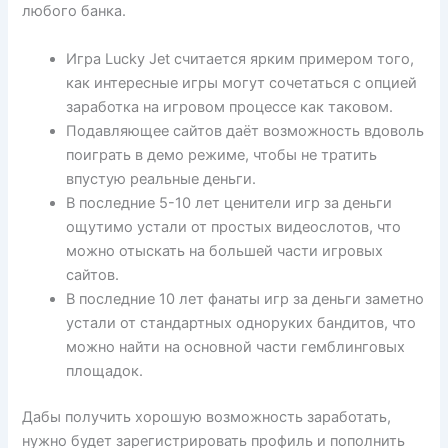
любого банка.
Игра Lucky Jet считается ярким примером того,
как интересные игры могут сочетаться с опцией
заработка на игровом процессе как таковом.
Подавляющее сайтов даёт возможность вдоволь
поиграть в демо режиме, чтобы не тратить
впустую реальные деньги.
В последние 5-10 лет ценители игр за деньги
ощутимо устали от простых видеослотов, что
можно отыскать на большей части игровых
сайтов.
В последние 10 лет фанаты игр за деньги заметно
устали от стандартных одноруких бандитов, что
можно найти на основной части гемблинговых
площадок.
Дабы получить хорошую возможность заработать,
нужно будет зарегистрировать профиль и пополнить