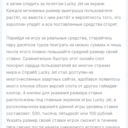
а затем следить за полетом Lucky Jet на экране.
Каждое мгновенье размер выигрыша пользователя
растёт, но вместе с ним растёт и вероятность того, что
аэроплан упадёт и все поставленные средства сгорят.
Перейдя на игру за реальные средства, старайтесь
пару десятков туров поиграть на низких суммах и лишь
после этого плавно повышайте средний размер своей
ставки. Сравнительно быстро этот онлайн слот
покорил сердца пользователей во многих странах
мира и Спрайб Lucky Jet стал доступен на
многочисленных азартных сайтах, вдобавок появилось
много клонов обоих версий слота от других геймдев-
контор. 4 кнопки для указания размера ставки
расположены под главным экраном игры Lucky Jet, в
русскоязычном варианте данной игры уровень ставки
составляет: 500, тысяча, пятьдесят или 100 рублей.
Указать размер своей ставки игрок сможет в течение
пяти секунд после начала очередного игрового раунда,