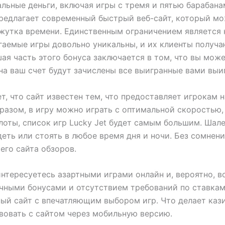
альные деньги, включая игры с тремя и пятью барабан
 предлагает современный быстрый веб-сайт, который м
жутка времени. Единственным ограничением является 
аемые игры довольно уникальны, и их клиенты получа
ая часть этого бонуса заключается в том, что вы мо
на ваш счет будут зачислены все выигранные вами вы
ет, что сайт известен тем, что предоставляет игрокам
разом, в игру можно играть с оптимальной скоростью,
оты, список игр Lucky Jet будет самым большим. Шале
еть или стоять в любое время дня и ночи. Без сомнени
его сайта обзоров.
 интересуетесь азартными играми онлайн и, вероятно, 
чными бонусами и отсутствием требований по ставкам 
ый сайт с впечатляющим выбором игр. Что делает казин
вовать с сайтом через мобильную версию.