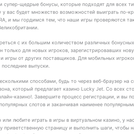
 супер-щедрые бонусы, которые подходят для всех ти
 у вас будет множество возможностей выиграть по-кру
A, и мы гордимся тем, что наши игры проверяются т
Великобритании.
треться с их большим количеством различных бонусных
ен только для новых игроков, зарегистрировавших нов
 и игры от других поставщиков. Для мобильных игроко
я последние выпуски.
несколькими способами, будь то через веб-браузер на
на, который предлагает казино Lucky Jet. Со всех сто
нлайн-казино!. Завершите процесс регистрации, и вы п
 популярных слотов и заканчивая наименее популярным
 или любите играть в игры в виртуальном казино, у нас
шу приветственную страницу и выполнить шаги, чтобы н