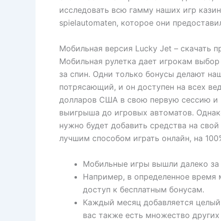
исследовать всю гамму наших игр казин
spielautomaten, которое они предостави
Мобильная версия Lucky Jet – скачать 
Мобильная рулетка дает игрокам выбор
за спин. Одни только бонусы делают на
потрясающий, и он доступен на всех ве
долларов США в свою первую сессию и п
выигрыша до игровых автоматов. Однак
нужно будет добавить средства на свой 
лучшим способом играть онлайн, на 100
Мобильные игры вышли далеко за 
Например, в определенное время 
доступ к бесплатным бонусам.
Каждый месяц добавляется целый 
вас также есть множество других