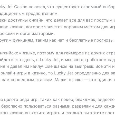
cky Jet Casino показал, что существует огромный выбо
адиционным предпочтениям.
узки доступны онлайн, что делает все для вас простым 
живое казино, которое является хорошим местом для и
роками и организаторами.
ругим функциям, таким как чат и бесплатные прогнозы 
нглийском языке, поэтому для геймеров из других стра
йдете его здесь, в Lucky Jet, и мы всегда работаем на
ия и давал им наилучшие шансы на выигрыш. Все эти 
онлайн-игры в казино, то Lucky Jet определенно для ва
ы вам по щедрым ставкам. Малая ставка — это одиночн
з целого ряда игр, таких как покер, блэкджек, видеопок
те безопасно пользоваться разными разделами для каж
игры казино вы хотите играть и сколько вы хотите пос