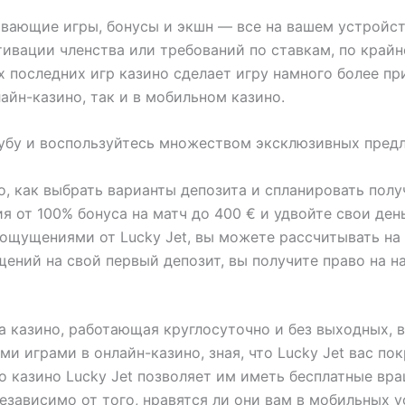
ывающие игры, бонусы и экшн — все на вашем устройств
ктивации членства или требований по ставкам, по кра
х последних игр казино сделает игру намного более пр
айн-казино, так и в мобильном казино.
лубу и воспользуйтесь множеством эксклюзивных пред
, как выбрать варианты депозита и спланировать полу
 от 100% бонуса на матч до 400 € и удвойте свои деньг
ощущениями от Lucky Jet, вы можете рассчитывать на
щений на свой первый депозит, вы получите право на 
а казино, работающая круглосуточно и без выходных, в
 играми в онлайн-казино, зная, что Lucky Jet вас по
о казино Lucky Jet позволяет им иметь бесплатные вр
езависимо от того, нравятся ли они вам в мобильных 