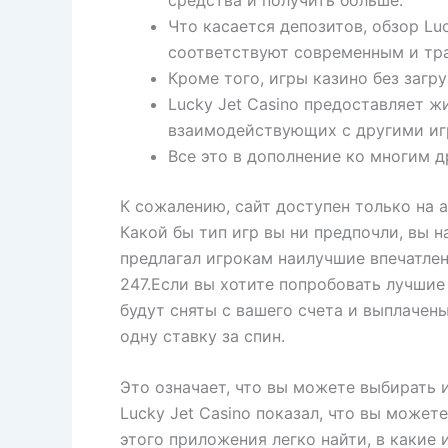
Что касается депозитов, обзор Lu
соответствуют современным и тр
Кроме того, игры казино без загр
Lucky Jet Casino предоставляет 
взаимодействующих с другими иг
Все это в дополнение ко многим д
К сожалению, сайт доступен только на а
Какой бы тип игр вы ни предпочли, вы на
предлагал игрокам наилучшие впечатлен
247.Если вы хотите попробовать лучшие 
будут сняты с вашего счета и выплачен
одну ставку за спин.
Это означает, что вы можете выбирать и
Lucky Jet Casino показал, что вы може
этого приложения легко найти, в какие 