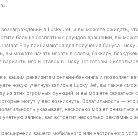
а».
ознаграждений в Lucky Jet, и вы можете ожидать, чт
 хотите больше бесплатных раундов вращений, вы может
s Instant Play принимаются для получения бонуса Lucky 
 вы можете начать играть в слоты, баккару, блэкджек 
 варианты игр и ставок в Lucky Jet готовы к использо
я к вашим реквизитам онлайн-банкинга и позволяет 
уете новую учетную запись в Lucky Jet, вы также смож
оду из этих огромных функций, и вы можете связаться 
которые могут у вас возникнуть. Волатильность — это 
волатильность указывает, насколько может снизиться в
 учетную запись, вас встретит несколько рекламных а
 расширении вашего мобильного или настольного устро