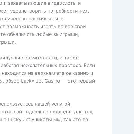
ами, захватывающие видеослоты и
ожет удовлетворить потребности тех,
количество различных игр,
ют возможность играть во все свои
жете обналичить любые выигрыши,
игрыши.
 наилучшие возможности, а также
 избегая нежелательных простоев. Если
 находится на верхнем этаже казино и
я, обзор Lucky Jet Casino — это первый
воспользуетесь нашей услугой
этот сайт идеально подходит для тех,
о Lucky Jet уникальным, так это то,