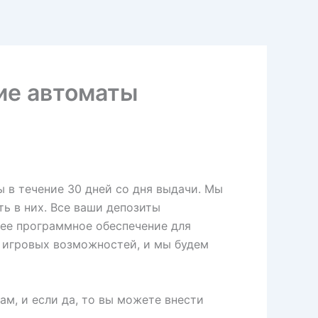
шие автоматы
ы в течение 30 дней со дня выдачи. Мы
ь в них. Все ваши депозиты
шее программное обеспечение для
й игровых возможностей, и мы будем
ам, и если да, то вы можете внести