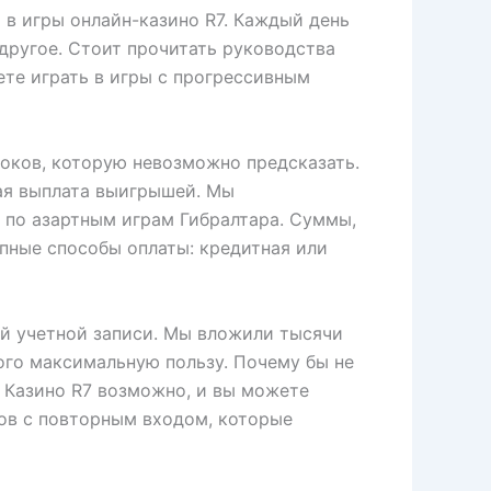
 в игры онлайн-казино R7. Каждый день
другое. Стоит прочитать руководства
ете играть в игры с прогрессивным
роков, которую невозможно предсказать.
рая выплата выигрышей. Мы
 по азартным играм Гибралтара. Суммы,
пные способы оплаты: кредитная или
ой учетной записи. Мы вложили тысячи
того максимальную пользу. Почему бы не
в Казино R7 возможно, и вы можете
ов с повторным входом, которые