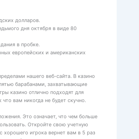
дских долларов.
едьмого дня октября в виде 80
дания в пробке.
ярных европейских и американских
пределами нашего веб-сайта. В казино
 пятью барабанами, захватывающие
гры казино отлично подходят для
 что вам никогда не будет скучно.
ожения. Это означает, что чем больше
пользовать. Откройте свою учетную
с хорошего игрока вернет вам в 5 раз