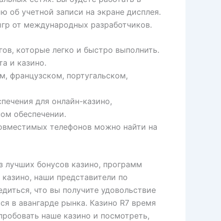
 об учетной записи на экране дисплея.
игр от международных разработчиков.
гов, которые легко и быстро выполнить.
а и казино.
м, французском, португальском,
печения для онлайн-казино,
ном обеспечении.
совместимых телефонов можно найти на
из лучших бонусов казино, программ
 казино, наши представители по
едиться, что вы получите удовольствие
ься в авангарде рынка. Казино R7 время
робовать наше казино и посмотреть,