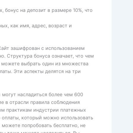
, бонус на депозит в размере 10%, что
х, как имя, адрес, возраст и
Сайт зашифрован с использованием
но. Структура бонуса означает, что чем
вы можете выбрать один из множества
латы. Эти аспекты делятся на три
и могут насладиться более чем 600
ие в отрасли правила соблюдения
ым практикам индустрии платежных
б оплаты, который можно использовать
 можете попробовать бесплатно, не
 вы тоже можете насладиться. Вы