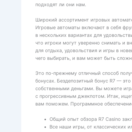
подходят ли они нам.
Широкий ассортимент игровых автомато
Игровые автоматы включают в себя фрук
в нескольких вариантах для удовольств
что игроки могут уверенно снимать и в
для отдыха, удовольствия и игры в нове
чего выбирать, и вам может быть сложн
Это по-прежнему отличный способ получ
бонусах. Бездепозитный бонус R7 — это
собственными деньгами. Вы можете игра
с прогрессивным джекпотом. Итак, ищет
вам поможем. Программное обеспечение
Общий опыт обзора R7 Casino закл
Все наши игры, от классических 