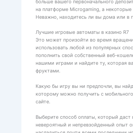
больше вашего первоначального депози
на платформе Microgaming, а некоторые 
Неважно, находитесь ли вы дома или в 
Лучшие игровые автоматы в казино R7
Это может произойти во время вращени
использовать любой из популярных спосо
пополнить свой собственный веб-кошеле
нашими играми и найдите ту, которая ва
фруктами.
Какую бы игру вы ни предпочли, вы найд
которому можно получить с мобильного
сайте.
Выберите способ оплаты, который даст 
невероятный и непревзойденный опыт он
насладиться почти всеми последними иг