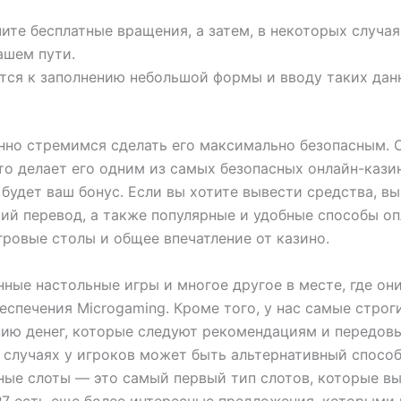
ите бесплатные вращения, а затем, в некоторых случаях
ашем пути.
ся к заполнению небольшой формы и вводу таких данны
янно стремимся сделать его максимально безопасным. 
 что делает его одним из самых безопасных онлайн-кази
 будет ваш бонус. Если вы хотите вывести средства, 
кий перевод, а также популярные и удобные способы оп
гровые столы и общее впечатление от казино.
ные настольные игры и многое другое в месте, где он
спечения Microgaming. Кроме того, у нас самые строг
ию денег, которые следуют рекомендациям и передов
 случаях у игроков может быть альтернативный спосо
ные слоты — это самый первый тип слотов, которые вы
 R7 есть еще более интересные предложения, которыми