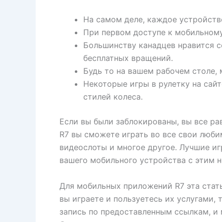
На самом деле, каждое устройств
При первом доступе к мобильному
Большинству канадцев нравится се
бесплатных вращений.
Будь то на вашем рабочем столе, 
Некоторые игры в рулетку на сай
стилей колеса.
Если вы были заблокированы, вы все ра
R7 вы сможете играть во все свои люби
видеослоты и многое другое. Лучшие иг
вашего мобильного устройства с этим но
Для мобильных приложений R7 эта стать
вы играете и пользуетесь их услугами,
запись по предоставленным ссылкам, и 