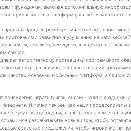
всеми функциями, включая дополнительную информацию
роков привлекает эта платформа, является множество 
нь простой процесс регистрации.Есть семь простых ша
и постоянному развитию и улучшению нашего веб-сайт
, испанском, финском, немецком, шведском, норвежско
ом языках.
адлежат авторитетному поставщику программного обес
несколько игр для казино, основанных на их программ
ольшинство основных мобильных платформ, а список 
нят привилегию играть в игры онлайн-казино с одними 
Интернете. И точно так же, как наши профессионалы в
анда будут всегда рядом, чтобы помочь вам, чтобы уб
да стремимся разрабатывать новые игры, чтобы остават
щедрые бонусные предложения, чтобы игроки могли поп