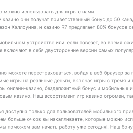
о можно использовать для игры с нами.
 казино они получат приветственный бонус до 50 кана
зон Хэллоуина, и казино R7 предлагает 80% бонусов с
мобильном устройстве или, если повезет, во время ожи
те включают в себя двусторонние версии самых попул
вно можете перестраховаться, войдя в веб-браузер за 
мые игры на реальные деньги, включая игры с тремя и
ры онлайн-казино, бездепозитный бонус и мобильные и
вым казино. Наш ассортимент игр казино огромен, так
я доступна только для пользователей мобильного прил
 тем больше очков вы накапливаете, которые можно ис
мы поможем вам начать работу уже сегодня!. Наш бону