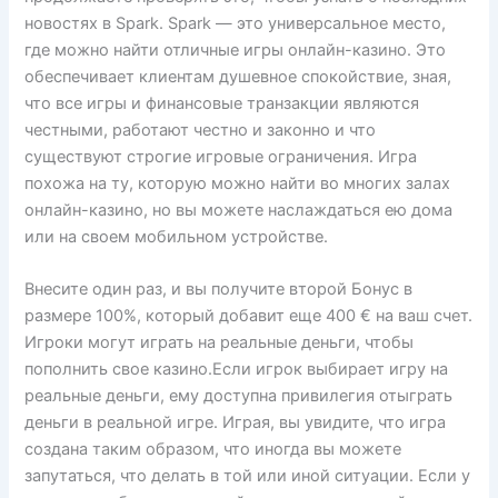
новостях в Spark. Spark — это универсальное место,
где можно найти отличные игры онлайн-казино. Это
обеспечивает клиентам душевное спокойствие, зная,
что все игры и финансовые транзакции являются
честными, работают честно и законно и что
существуют строгие игровые ограничения. Игра
похожа на ту, которую можно найти во многих залах
онлайн-казино, но вы можете наслаждаться ею дома
или на своем мобильном устройстве.
Внесите один раз, и вы получите второй Бонус в
размере 100%, который добавит еще 400 € на ваш счет.
Игроки могут играть на реальные деньги, чтобы
пополнить свое казино.Если игрок выбирает игру на
реальные деньги, ему доступна привилегия отыграть
деньги в реальной игре. Играя, вы увидите, что игра
создана таким образом, что иногда вы можете
запутаться, что делать в той или иной ситуации. Если у