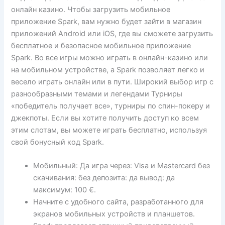
онлайн казино. Чтобы загрузить мобильное
приложение Spark, вам нужно будет зайти в магазин
приложений Android или iOS, где вы сможете загрузить
бесплатное и безопасное мобильное приложение
Spark. Во все игры можно играть в онлайн-казино или
на мобильном устройстве, а Spark позволяет легко и
весело играть онлайн или в пути. Широкий выбор игр с
разнообразными темами и легендами Турниры
«победитель получает все», турниры по спин-покеру и
джекпоты. Если вы хотите получить доступ ко всем
этим слотам, вы можете играть бесплатно, используя
свой бонусный код Spark.
Мобильный: Да игра через: Visa и Mastercard без
скачивания: без депозита: да вывод: да
максимум: 100 €.
Начните с удобного сайта, разработанного для
экранов мобильных устройств и планшетов.