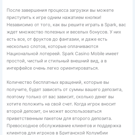
После завершения процесса загрузки вы можете
приступить к игре одним нажатием кнопки!
Независимо от того, как вы решите играть в Spark, вас
ждет множество полезных и веселых бонусов. У них
есть все, от фруктов до фантазии, и даже есть
несколько слотов, которые оплачиваются
Национальной лотереей. Spark Casino Mobile имеет
простой, чистый и стильный внешний вид, а в
интерфейсе очень легко ориентироваться.
Количество бесплатных вращений, которые вы
получите, будет зависеть от суммы вашего депозита,
поэтому только от вас зависит, сколько денег вы
хотите положить на свой счет. Когда игрок вносит
второй депозит, он может воспользоваться
приветственным пакетом для второго депозита.
Превосходное обслуживание клиентов и поддержка
клиентов для игроков в Британской Колумбии