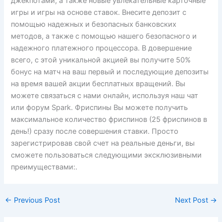
джекпотами, а также новые увлекательные карточные
игры и игры на основе ставок. Внесите депозит с
помощью надежных и безопасных банковских
методов, а также с помощью нашего безопасного и
надежного платежного процессора. В довершение
всего, с этой уникальной акцией вы получите 50%
бонус на матч на ваш первый и последующие депозиты
на время вашей акции бесплатных вращений. Вы
можете связаться с нами онлайн, используя наш чат
или форум Spark. Фриспины Вы можете получить
максимальное количество фриспинов (25 фриспинов в
день!) сразу после совершения ставки. Просто
зарегистрировав свой счет на реальные деньги, вы
сможете пользоваться следующими эксклюзивными
преимуществами:.
←
Previous Post
Next Post
→