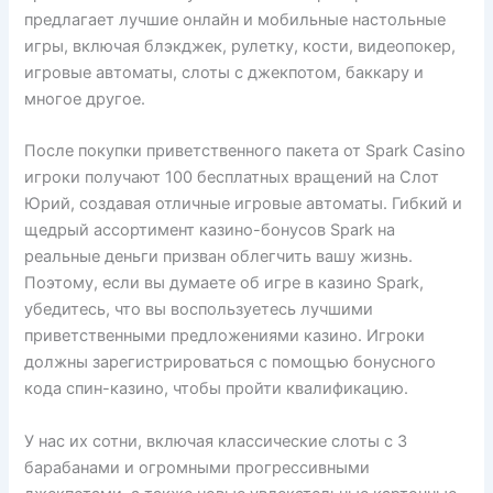
предлагает лучшие онлайн и мобильные настольные
игры, включая блэкджек, рулетку, кости, видеопокер,
игровые автоматы, слоты с джекпотом, баккару и
многое другое.
После покупки приветственного пакета от Spark Casino
игроки получают 100 бесплатных вращений на Слот
Юрий, создавая отличные игровые автоматы. Гибкий и
щедрый ассортимент казино-бонусов Spark на
реальные деньги призван облегчить вашу жизнь.
Поэтому, если вы думаете об игре в казино Spark,
убедитесь, что вы воспользуетесь лучшими
приветственными предложениями казино. Игроки
должны зарегистрироваться с помощью бонусного
кода спин-казино, чтобы пройти квалификацию.
У нас их сотни, включая классические слоты с 3
барабанами и огромными прогрессивными