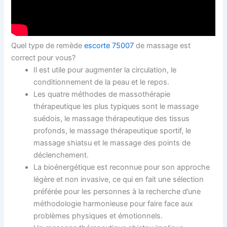
Quel type de remède
escorte 75007
de massage est
correct pour vous?
Il est utile pour augmenter la circulation, le
conditionnement de la peau et le repos.
Les quatre méthodes de massothérapie
thérapeutique les plus typiques sont le massage
suédois, le massage thérapeutique des tissus
profonds, le massage thérapeutique sportif, le
massage shiatsu et le massage des points de
déclenchement.
La bioénergétique est reconnue pour son approche
légère et non invasive, ce qui en fait une sélection
préférée pour les personnes à la recherche d’une
méthodologie harmonieuse pour faire face aux
problèmes physiques et émotionnels.