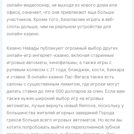
онлайн-видеопокер, не выходя из нового дома или
офиса, означает, что они привлекают еще больше
участников. Кроме того, безопаснее играть в веб-
слоты дольше, чем на реальном устройстве для
онлайн-казино.
Казино Невады публикуют огромный выбор других
онлайн-игр интернет-казино, включая старинные
игровые автоматы, кинофильмы, а также игры с
рулевым колесом с 21 года, блэкджек, кости, баккара
и ставки. В онлайн-казино Лас-Вегаса также есть
салоны с существенным лимитом, где игроки могут
делать ставки до пяти 000 долларов за спин. Если вам
также нужен широкий выбор игр на игровых
автоматах, лучше вернуть новый Remove, поскольку у
большинства жителей игорных заведений Города
грехов больше всего игровых автоматов. Но если вы
хотите попробовать выйти из переполненной зубной