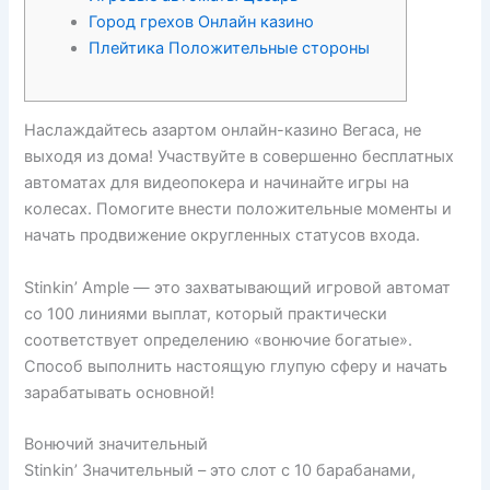
Город грехов Онлайн казино
Плейтика Положительные стороны
Наслаждайтесь азартом онлайн-казино Вегаса, не
выходя из дома! Участвуйте в совершенно бесплатных
автоматах для видеопокера и начинайте игры на
колесах.
Помогите внести положительные моменты и
начать продвижение округленных статусов входа.
Stinkin’ Ample — это захватывающий игровой автомат
со 100 линиями выплат, который практически
соответствует определению «вонючие богатые».
Способ выполнить настоящую глупую сферу и начать
зарабатывать основной!
Вонючий значительный
Stinkin’ Значительный – это слот с 10 барабанами,