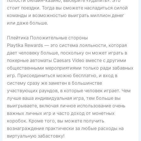
полости онлайн-казино, выберите «Удалить». Это
стоит поездки. Тогда вы сможете насладиться силой
команды и возможностью выиграть миллион денег
или даже больше.
Плейтика Положительные стороны
Playtika Rewards — это система лояльности, которая
дает человеку больше, поскольку он может играть в
покерные автоматы Caesars Video вместе с другими
общественными мероприятиями только ради забавных
игр. Присоединиться можно бесплатно, и вход в
систему сразу же заметен в большинстве
участвующих раундов, в которые человек играет. Чем
лучше ваша индивидуальная игра, тем больше вы
выигрываете, включая личное использование очень
важных личных игр и часто доход от монетных
коробок. Кроме того, вы можете получить
вознаграждение практически за любые расходы на
виртуальную забастовку!