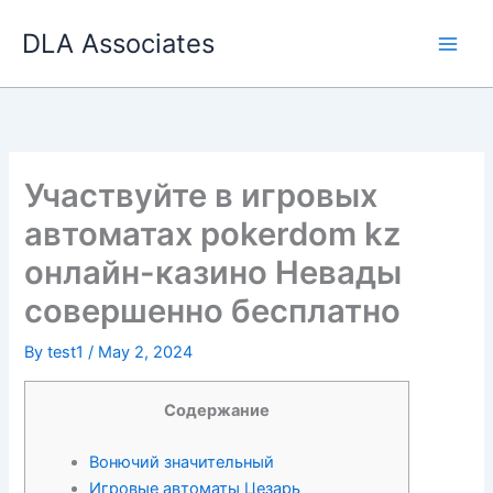
Skip
DLA Associates
to
content
Участвуйте в игровых
автоматах pokerdom kz
онлайн-казино Невады
совершенно бесплатно
By
test1
/
May 2, 2024
Содержание
Вонючий значительный
Игровые автоматы Цезарь