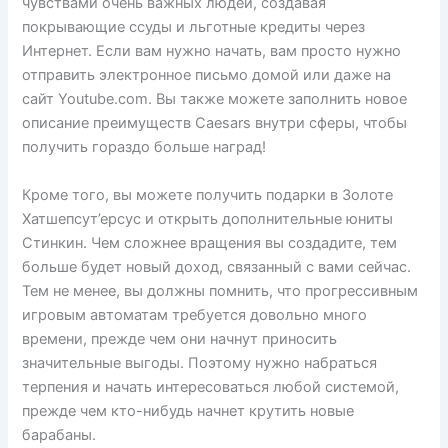
чувствами очень важных людей, создавая
покрывающие ссуды и льготные кредиты через
Интернет. Если вам нужно начать, вам просто нужно
отправить электронное письмо домой или даже на
сайт Youtube.com. Вы также можете заполнить новое
описание преимуществ Caesars внутри сферы, чтобы
получить гораздо больше наград!
Кроме того, вы можете получить подарки в Золоте
Хатшепсут’ерсус и открыть дополнительные юниты
Стинкин. Чем сложнее вращения вы создадите, тем
больше будет новый доход, связанный с вами сейчас.
Тем не менее, вы должны помнить, что прогрессивным
игровым автоматам требуется довольно много
времени, прежде чем они начнут приносить
значительные выгоды. Поэтому нужно набраться
терпения и начать интересоваться любой системой,
прежде чем кто-нибудь начнет крутить новые
барабаны.