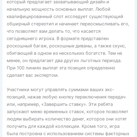
который предлагает захватывающий дизайн и
начальную мощность основных выплат. Любой
квалифицированный слот исследует существующий
обширный стереотип и начинает переосмысливать его,
что позволяет вам делать то, что касается
сегодняшнего игрока. В формате представлен
роскошный багаж, роскошные диваны, а также скунс,
обитающий в одном из нескольких богатств. Тем не
менее, он предлагает два других льготных периода.
При 100 линиях выплат эта позиция определенно
сделает вас экспертом.
Участники могут управлять суммами ваших экс-
позиций, нажав любую кнопку переключения передач
или, например, «Завершить ставку». Эти ребята
запускают меню временных ставок, которое позволяет
людям выбирать количество денег, которое они хотят
получить для каждой коллекции. Кроме того, игра
была построена с использованием системы факторных