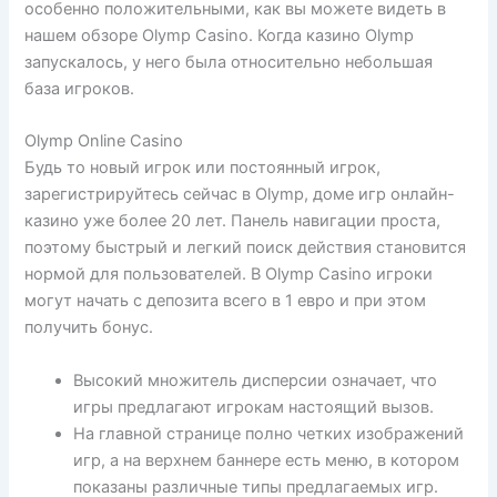
особенно положительными, как вы можете видеть в
нашем обзоре Olymp Casino. Когда казино Olymp
запускалось, у него была относительно небольшая
база игроков.
Olymp Online Casino
Будь то новый игрок или постоянный игрок,
зарегистрируйтесь сейчас в Olymp, доме игр онлайн-
казино уже более 20 лет. Панель навигации проста,
поэтому быстрый и легкий поиск действия становится
нормой для пользователей. В Olymp Casino игроки
могут начать с депозита всего в 1 евро и при этом
получить бонус.
Высокий множитель дисперсии означает, что
игры предлагают игрокам настоящий вызов.
На главной странице полно четких изображений
игр, а на верхнем баннере есть меню, в котором
показаны различные типы предлагаемых игр.