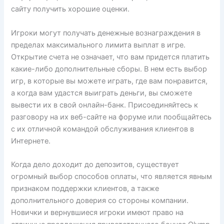
сайту получить хорошие оценки.
Игроки могут получать денежные вознаграждения в
пределах максимального лимита выплат в игре.
Открытие счета не означает, что вам придется платить
какие-либо дополнительные сборы. В нем есть выбор
игр, в которые вы можете играть, где вам понравится,
а когда вам удастся выиграть деньги, вы сможете
вывести их в свой онлайн-банк. Присоединяйтесь к
разговору на их веб-сайте на форуме или пообщайтесь
с их отличной командой обслуживания клиентов в
Интернете.
Когда дело доходит до депозитов, существует
огромный выбор способов оплаты, что является явным
признаком поддержки клиентов, а также
дополнительного доверия со стороны компании.
Новички и вернувшиеся игроки имеют право на