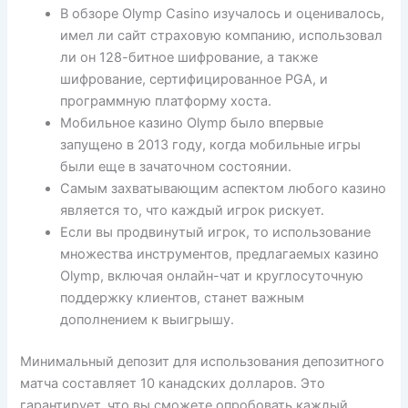
В обзоре Olymp Casino изучалось и оценивалось,
имел ли сайт страховую компанию, использовал
ли он 128-битное шифрование, а также
шифрование, сертифицированное PGA, и
программную платформу хоста.
Мобильное казино Olymp было впервые
запущено в 2013 году, когда мобильные игры
были еще в зачаточном состоянии.
Самым захватывающим аспектом любого казино
является то, что каждый игрок рискует.
Если вы продвинутый игрок, то использование
множества инструментов, предлагаемых казино
Olymp, включая онлайн-чат и круглосуточную
поддержку клиентов, станет важным
дополнением к выигрышу.
Минимальный депозит для использования депозитного
матча составляет 10 канадских долларов. Это
гарантирует, что вы сможете опробовать каждый