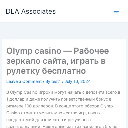
Skip
DLA Associates
to
content
Olymp casino — Рабочее
зеркало сайта, играть в
рулетку бесплатно
Leave a Comment
/ By
test1
/
July 16, 2024
В Olymp Casino игроки могут начать с депозита всего в
1 доллар и даже получить приветственный бонус в
размере 100 долларов. В конце этого обзора Olymp
Casino стоит отметить множество игр, новых
предложений для клиентов и регулярных
вознаграждений. Некоторые из этих вариантов более