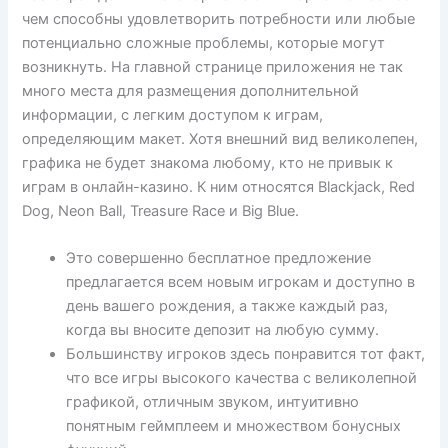
чем способны удовлетворить потребности или любые
потенциально сложные проблемы, которые могут
возникнуть. На главной странице приложения не так
много места для размещения дополнительной
информации, с легким доступом к играм,
определяющим макет. Хотя внешний вид великолепен,
графика не будет знакома любому, кто не привык к
играм в онлайн-казино. К ним относятся Blackjack, Red
Dog, Neon Ball, Treasure Race и Big Blue.
Это совершенно бесплатное предложение
предлагается всем новым игрокам и доступно в
день вашего рождения, а также каждый раз,
когда вы вносите депозит на любую сумму.
Большинству игроков здесь понравится тот факт,
что все игры высокого качества с великолепной
графикой, отличным звуком, интуитивно
понятным геймплеем и множеством бонусных