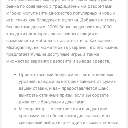
рынка по сравнению с традиционными фаворитами.
Игроки могут найти множество популярных и новых
игр, таких как блэкджек и рулетка. Добавьте к этому
бесплатные деньги, 100% бонус на депозит до 1000
канадских долларов, эксклюзивные акции и
возможности мобильных азартных игр. Как казино
Microgaming, вы можете быть уверены, что это казино
предлагает лучшие доступные игры, а также
множество вариантов депозита и вывода средств.
Приветственный бонус имеет пять отдельных
уровней, каждый из которых зависит от суммы
вашей ставки, и вам предоставляется шанс
выиграть отличные призы, если вы сорвете
джекпот с бонусными деньгами.
Microgaming — известное имя в индустрии
программного обеспечения для казино, и их
смешанный выбор игр — один из самых полных