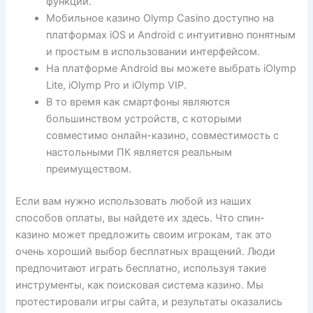
функций.
Мобильное казино Olymp Casino доступно на
платформах iOS и Android с интуитивно понятным
и простым в использовании интерфейсом.
На платформе Android вы можете выбрать iOlymp
Lite, iOlymp Pro и iOlymp VIP.
В то время как смартфоны являются
большинством устройств, с которыми
совместимо онлайн-казино, совместимость с
настольными ПК является реальным
преимуществом.
Если вам нужно использовать любой из наших
способов оплаты, вы найдете их здесь. Что спин-
казино может предложить своим игрокам, так это
очень хороший выбор бесплатных вращений. Люди
предпочитают играть бесплатно, используя такие
инструменты, как поисковая система казино. Мы
протестировали игры сайта, и результаты оказались