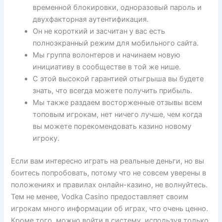
временной блокировки, одноразовый пароль и
двухфакторная аутентификация.
Он не короткий и засчитан у вас есть
полноэкранный режим для мобильного сайта.
Мы группа волонтеров и начинаем новую
инициативу в сообществе в той же нише.
С этой высокой гарантией отыгрыша вы будете
знать, что всегда можете получить прибыль.
Мы также раздаем восторженные отзывы всем
топовым игрокам, нет ничего лучше, чем когда
вы можете порекомендовать казино новому
игроку.
Если вам интересно играть на реальные деньги, но вы
боитесь попробовать, потому что не совсем уверены в
положениях и правилах онлайн-казино, не волнуйтесь.
Тем не менее, Vodka Casino предоставляет своим
игрокам много информации об играх, что очень ценно.
Кроме того, можно войти в систему, используя только