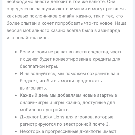
необходимо внести депозит в той же валюте. Они
определенно заслуживают внимания и могут развлечь
как новых поклонников онлайн-казино, так и тех, кто
более опытен и хочет попробовать что-то новое. Наша
версия мобильного казино всегда была в авангарде
игр онлайн-казино.
Если игроки не решат вывести средства, часть
их денег будет конвертирована в кредиты для
бесплатной игры.
И не волнуйтесь; мы поможем сохранить ваш
бюджет, чтобы вы могли продолжать
выигрывать.
Каждый день мы добавляем новые азартные
онлайн-игры и игры казино, доступные для
мобильных устройств.
Джекпот Lucky Lions для игроков, которые
регистрируются по электронной почте 3.
Некоторые прогрессивные джекпоты имеют