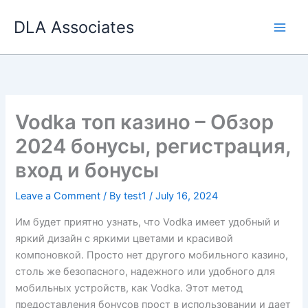
Skip
DLA Associates
to
content
Vodka топ казино – Обзор
2024 бонусы, регистрация,
вход и бонусы
Leave a Comment
/ By
test1
/
July 16, 2024
Им будет приятно узнать, что Vodka имеет удобный и
яркий дизайн с яркими цветами и красивой
компоновкой. Просто нет другого мобильного казино,
столь же безопасного, надежного или удобного для
мобильных устройств, как Vodka. Этот метод
предоставления бонусов прост в использовании и дает