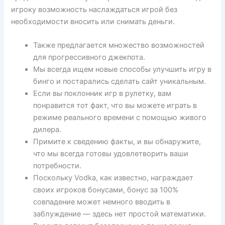
игроку возможность наслаждаться игрой без
необходимости вносить или снимать деньги.
Также предлагается множество возможностей
для прогрессивного джекпота.
Мы всегда ищем новые способы улучшить игру в
бинго и постарались сделать сайт уникальным.
Если вы поклонник игр в рулетку, вам
понравится тот факт, что вы можете играть в
режиме реального времени с помощью живого
дилера.
Примите к сведению факты, и вы обнаружите,
что мы всегда готовы удовлетворить ваши
потребности.
Поскольку Vodka, как известно, награждает
своих игроков бонусами, бонус за 100%
совпадение может немного вводить в
заблуждение — здесь нет простой математики.