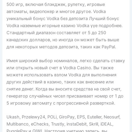
500 игр, включая блэкджек, рулетку, игровые
автоматы, видеопокер и многое другое. Vodka
уникальный бонус Vodka без депозита Лучший бонус
Vodka наземные игорные казино Vodka үүе подробнее.
Стандартный диапазон составляет от 5 до 250
канадских долларов, но иногда он может быть выше
для некоторых методов депозита, таких как PayPal.
Имея широкий выбор номиналов, легко сделать ставку
или открыть новый счет в Vodka Casino. Вы также
можете использовать взлом Vodka для выполнения
других действий в казино, таких как внесение или
снятие денег. Когда вы вносите средства на свой счет,
генератор случайных чисел присваивает номер от 1 до
5 игровому автомату с прогрессивной разверткой.
Ukash, Przelewy24, POLi, GiroPay, EPS, Euteller, Neosurf,
Multibanco, eChecks, Trustly, instaDebit, Skrill, iDEAL,
PugglePay и QIWI. Настроив учетную запись, вы