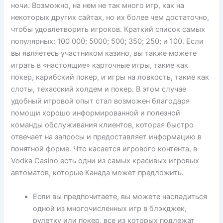
ночи. Возможно, на нем не так много игр, как на
некоторых других сайтах, но их более чем достаточно,
чтобы удовлетворить игроков. Краткий список самых
популярных: 100 000; 5000; 500; 350; 250; и 100. Если
вы являетесь участником казино, вы также можете
играть в «настоящие» карточные игры, такие как
покер, карибский покер, и игры на ловкость, такие как
слоты, техасский холдем и покер. В этом случае
удобный игровой опыт стал возможен благодаря
помощи хорошо информированной и полезной
команды обслуживания клиентов, которая быстро
отвечает на запросы и предоставляет информацию в
понятной форме. Что касается игрового контента, в
Vodka Casino есть одни из самых красивых игровых
автоматов, которые Канада может предложить.
Если вы предпочитаете, вы можете насладиться
одной из многочисленных игр в блэкджек,
рулетку или покер, все из которых подлежат